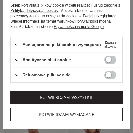
Sklep korzysta z plików cookie w celu realizacji usług zgodnie z
Polityką dotyczącą cookies
. Możesz określić warunki
przechowywania lub dostępu do cookie w Twojej przeglądarce.
Więcej informacji na temat warunków i prywatności można
znaleźć także na stronie
Prywatność i warunki Google
.
Zawsze
Funkcjonalne pliki cookie (wymagane)
aktywne
EXTRA SUMMER SALE
Analityczne pliki cookie
PAUL&SHARK
AERONAUTICA MILITARE
POLO MĘSKIE
POLO MĘSKIE
Reklamowe pliki cookie
PAUL&SHARK
AERONUATICA
MILITARE
1 499,00 PLN
319,00 PLN
1 049,30 PLN
255,20 PLN
-30%
-20%
POTWIERDZAM WSZYSTKIE
SALE
SALE
POTWIERDZAM WYMAGANE