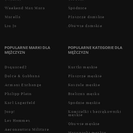
Weekend Max Mara
Spódnice
Marella
Płaszcze damskie
Liu Jo
Obuwie damskie
POPULARNE MARKI DLA
POPULARNE KATEGORIE DLA
MĘŻCZYZN
MĘŻCZYZN
Dsquared2
Kurtki męskie
Dolce & Gabbana
Płaszcze męskie
Armani Exchange
Koszule męskie
Philipp Plein
Bielizna męska
Karl Lagerfeld
Spodnie męskie
Joop!
Kamizelki i bezrękawniki
męskie
Les Hommes
Obuwie męskie
Aeronautica Militare
Marynarki męskie