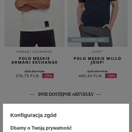
EXTRA SUMMER SALE
ARMANI EXCHANGE
JOOP!
POLO MĘSKIE
POLO MĘSKIE WILLO
ARMANI EXCHANGE
JOOP!
369,00 PLN
629,00 PLN
276,75 PLN
440,30 PLN
-25%
-30%
INNE DOSTĘPNE ARTYKUŁY
SALE
Konfiguracja zgód
Dbamy o Twoją prywatność