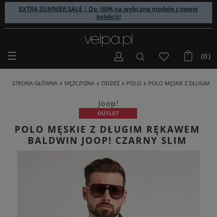
EXTRA SUMMER SALE | Do -50% na wybrane modele z nowej
kolekcji!
(0)
STRONA GŁÓWNA
MĘŻCZYZNA
ODZIEŻ
POLO
POLO MĘSKIE Z DŁUGIM R
Joop!
OUTLET
POLO MĘSKIE Z DŁUGIM RĘKAWEM
BALDWIN JOOP! CZARNY SLIM