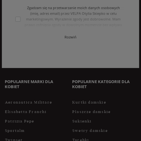
Zgadzam się na przetwarzanie moich danych osobowych
(imię, adres email) przez VELPA Otylia Skiepko w celu
marketingowym. Wyrażenie zgody jest dobrowolne. Mam
prawo cofnięcia zgody w dowolnym momencie bez wpływu
na zgodność z prawem przetwarzania, którego dokonano na
podstawie zgody przed jej cofnięciem. Mam prawo dostępu
Rozwiń
do treści swoich danych i ich sprostowania, usunięcia,
ograniczenia przetwarzania, oraz prawo do przenoszenia
danych na zasadach zawartych w polityce prywatności sklepu
internetowego. Dane osobowe w sklepie internetowym
przetwarzane są zgodnie z polityką prywatności. Zachęcamy
do zapoznania się z polityką przed wyrażeniem zgody.
POPULARNE MARKI DLA
POPULARNE KATEGORIE DLA
KOBIET
KOBIET
Aeronautica Militare
Kurtki damskie
Elisabetta Franchi
Płaszcze damskie
Patrizia Pepe
Sukienki
Sportalm
Swetry damskie
Twinset
Torebki