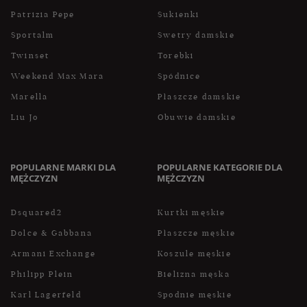
Patrizia Pepe
Sukienki
Sportalm
Swetry damskie
Twinset
Torebki
Weekend Max Mara
Spódnice
Marella
Płaszcze damskie
Liu Jo
Obuwie damskie
POPULARNE MARKI DLA
POPULARNE KATEGORIE DLA
MĘŻCZYZN
MĘŻCZYZN
Dsquared2
Kurtki męskie
Dolce & Gabbana
Płaszcze męskie
Armani Exchange
Koszule męskie
Philipp Plein
Bielizna męska
Karl Lagerfeld
Spodnie męskie