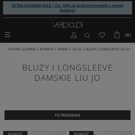
EXTRA SUMMER SALE | Do -50% na wybrane modele z nowej
kolekcji!
(0)
STRONA GŁÓWNA
KOBIETA
MARKI
LIU JO
BLUZY I LONGSLEEVE LIU JO
BLUZY I LONGSLEEVE
DAMSKIE LIU JO
FILTROWANIE
NOWOŚĆ
NOWOŚĆ