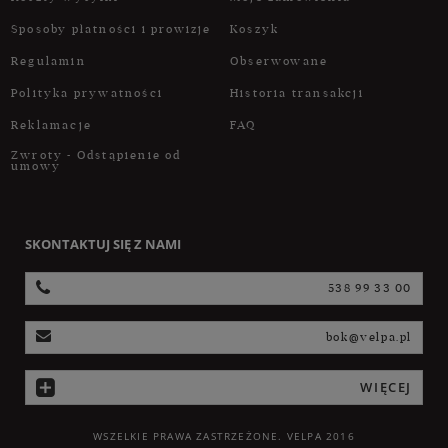
Sposoby płatności i prowizje
Koszyk
Regulamin
Obserwowane
Polityka prywatności
Historia transakcji
Reklamacje
FAQ
Zwroty - Odstąpienie od
umowy
SKONTAKTUJ SIĘ Z NAMI
538 99 33 00
bok@velpa.pl
WIĘCEJ
WSZELKIE PRAWA ZASTRZEŻONE. VELPA 2016