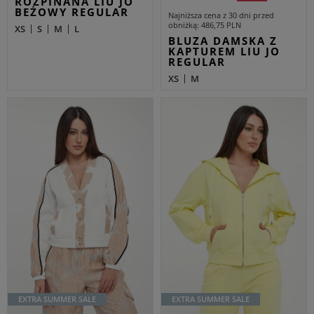
ROZPINANA LIU JO
BEŻOWY REGULAR
Najniższa cena z 30 dni przed
obniżką
486,75 PLN
XS
S
M
L
BLUZA DAMSKA Z
KAPTUREM LIU JO
REGULAR
XS
M
EXTRA SUMMER SALE
EXTRA SUMMER SALE