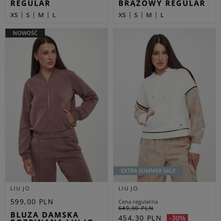
REGULAR
BRĄZOWY REGULAR
XS
S
M
L
XS
S
M
L
NOWOŚĆ
EXTRA SUMMER SALE
LIU JO
LIU JO
599,00 PLN
Cena regularna
649,00 PLN
BLUZA DAMSKA
454,30 PLN
-30%