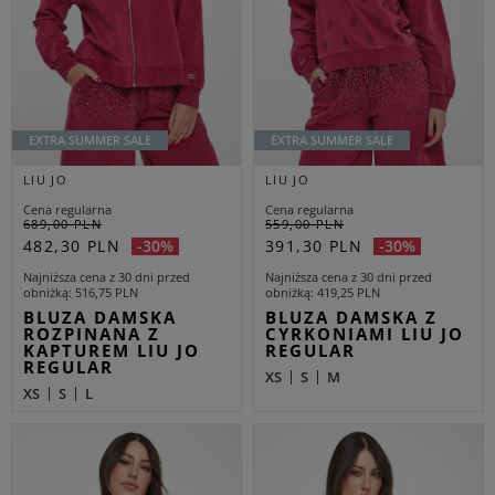
EXTRA SUMMER SALE
EXTRA SUMMER SALE
LIU JO
LIU JO
Cena regularna
Cena regularna
689,00 PLN
559,00 PLN
482,30 PLN
391,30 PLN
-30%
-30%
Najniższa cena z 30 dni przed
Najniższa cena z 30 dni przed
obniżką
516,75 PLN
obniżką
419,25 PLN
BLUZA DAMSKA
BLUZA DAMSKA Z
ROZPINANA Z
CYRKONIAMI LIU JO
KAPTUREM LIU JO
REGULAR
REGULAR
XS
S
M
XS
S
L