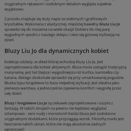
oryginalnym rękawom i ozdobnym detalom wygląda zupełnie
wyjątkowo.
Z przodu znajduje się duży napis ze srebrnych i grafitowych
kryształów. Wykonana z elastycznej, mięsistej bawełny
bluza Liu Jo
sprawdzi się do noszenia na wiele okazji! Dobierz do niej parę
wygodnych spodni z naszego sklepu i ciesz się gotową stylizacją na
dzień.
Bluzy Liu Jo dla dynamicznych kobiet
Kolekcja odzieży, w skład której wchodzą bluzy Liu Jo, jest
zaprojektowana dla kobiet aktywnych. Bluza może zastąpić tradycyjną
marynarkę, jest też lżejsza i wygodniejsza niż kurtka, kamizelka czy
katana, dlatego doskonale sprawdzi się przy umiarkowanej pogodzie.
Bluzka typu longsleeve to baza niejednej stylizacji. Jest idealna jako
pierwsza warstwa, a jednocześnie zapewnia komfort i wygodę przez
cały dzień.
Bluzy i longsleeve Liu Jo
są ciekawie zaprojektowane i uszyte z
fantazją. W takich strojach na pewno nie będziesz wyglądać
sztampowo - zero nudy i monotonii! Każda bluza jest ozdobiona
oryginalnymi dodatkami, które przyciągają wzrok. Filozofią marki jest
tworzenie takich ubrań, które nie mają absolutnie żadnych
ograniczeń!