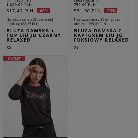
Cena regularna
Cena regularna
1 029,00 PLN
759,00 PLN
617,40 PLN
531,30 PLN
-40%
-30%
Najniższa cena z 30 dni przed
Najniższa cena z 30 dni przed
obniżką
668,85 PLN
obniżką
759,00 PLN
BLUZA DAMSKA +
BLUZA DAMSKA Z
TOP LIU JO CZARNY
KAPTUREM LIU JO
RELAXED
FUKSJOWY RELAXED
XS
XS
OUTLET