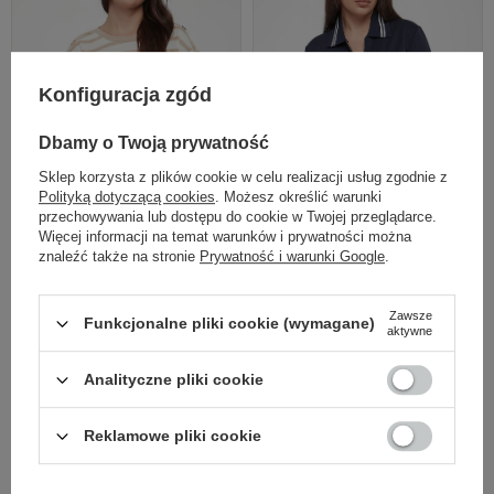
Konfiguracja zgód
Dbamy o Twoją prywatność
Sklep korzysta z plików cookie w celu realizacji usług zgodnie z
Polityką dotyczącą cookies
. Możesz określić warunki
przechowywania lub dostępu do cookie w Twojej przeglądarce.
Więcej informacji na temat warunków i prywatności można
EXTRA SUMMER SALE
EXTRA SUMMER SALE
znaleźć także na stronie
Prywatność i warunki Google
.
LIU JO
LIU JO
Cena regularna
Cena regularna
Zawsze
Funkcjonalne pliki cookie (wymagane)
519,00 PLN
649,00 PLN
aktywne
363,30 PLN
454,30 PLN
-30%
-30%
Analityczne pliki cookie
Najniższa cena z 30 dni przed
Najniższa cena z 30 dni przed
obniżką
389,25 PLN
obniżką
486,75 PLN
BLUZA DAMSKA W
BLUZA DAMSKA
Reklamowe pliki cookie
PASKI LIU JO
ROZPINANA LIU JO
BEŻOWY REGULAR
REGULAR
XS
L
XS