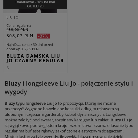
Dodatkowo -20% na kod
OUTLET20
LIU JO
Cena regularna
489,00 PLN
308,07 PLN
-37%
Najniższa cena z 30 dni przed
obniżką
317,85 PLN
BLUZA DAMSKA LIU
JO CZARNY REGULAR
S
Bluzy i longsleeve Liu Jo - połączenie stylu i
wygody
Bluzy typu longsleeve Liu Jo
to propozycja, której nie można
przeoczyć! Wygodne bawełniane koszulki z długim rękawem są
ulubionymi częściami garderoby kobiet dynamicznych. Longsleeve
można założyć pod sweter, rozpinany kardigan lub żakiet.
Bluzy Liu Jo
są wyjątkowe pod względem kroju i wzornictwa - czarna o fasonie typu
regular ma bufiaste rękawy zakończone elastycznym ściągaczem.
Model dostarcza tyle wygody, ile zwykła bluza dresowa, ale dzięki