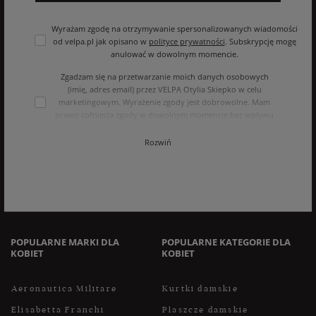
Wyrażam zgodę na otrzymywanie spersonalizowanych wiadomości
od velpa.pl jak opisano w
polityce prywatności
. Subskrypcję mogę
anulować w dowolnym momencie.
Zgadzam się na przetwarzanie moich danych osobowych
(imię, adres email) przez VELPA Otylia Skiepko w celu
marketingowym. Wyrażenie zgody jest dobrowolne. Mam
prawo cofnięcia zgody w dowolnym momencie bez wpływu
na zgodność z prawem przetwarzania, którego dokonano na
podstawie zgody przed jej cofnięciem. Mam prawo dostępu
Rozwiń
do treści swoich danych i ich sprostowania, usunięcia,
ograniczenia przetwarzania, oraz prawo do przenoszenia
danych na zasadach zawartych w polityce prywatności sklepu
internetowego. Dane osobowe w sklepie internetowym
przetwarzane są zgodnie z polityką prywatności. Zachęcamy
do zapoznania się z polityką przed wyrażeniem zgody.
POPULARNE MARKI DLA
POPULARNE KATEGORIE DLA
KOBIET
KOBIET
Aeronautica Militare
Kurtki damskie
Elisabetta Franchi
Płaszcze damskie