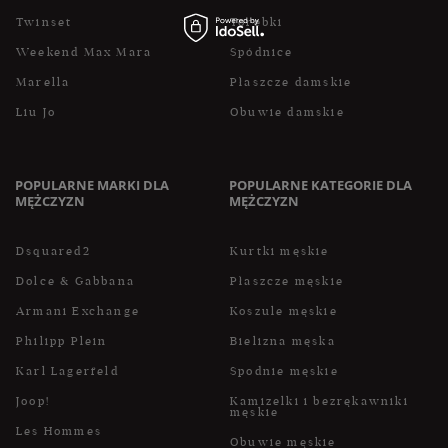
Twinset
Torebki
Weekend Max Mara
Spódnice
Marella
Płaszcze damskie
Liu Jo
Obuwie damskie
POPULARNE MARKI DLA
POPULARNE KATEGORIE DLA
MĘŻCZYZN
MĘŻCZYZN
Dsquared2
Kurtki męskie
Dolce & Gabbana
Płaszcze męskie
Armani Exchange
Koszule męskie
Philipp Plein
Bielizna męska
Karl Lagerfeld
Spodnie męskie
Joop!
Kamizelki i bezrękawniki
męskie
Les Hommes
Obuwie męskie