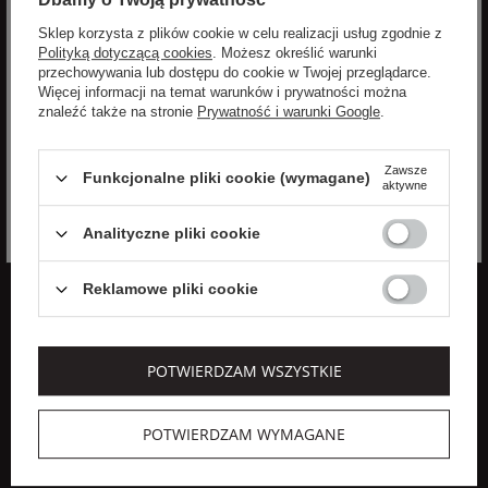
anulować w dowolnym momencie.
Sklep korzysta z plików cookie w celu realizacji usług zgodnie z
Polityką dotyczącą cookies
. Możesz określić warunki
Zgadzam się na przetwarzanie moich danych osobowych
przechowywania lub dostępu do cookie w Twojej przeglądarce.
(imię, adres email) przez VELPA Otylia Skiepko w celu
Więcej informacji na temat warunków i prywatności można
marketingowym. Wyrażenie zgody jest dobrowolne. Mam
znaleźć także na stronie
Prywatność i warunki Google
.
prawo cofnięcia zgody w dowolnym momencie bez wpływu
na zgodność z prawem przetwarzania, którego dokonano na
podstawie zgody przed jej cofnięciem. Mam prawo dostępu
Rozwiń
do treści swoich danych i ich sprostowania, usunięcia,
Zawsze
Funkcjonalne pliki cookie (wymagane)
aktywne
ograniczenia przetwarzania, oraz prawo do przenoszenia
danych na zasadach zawartych w polityce prywatności sklepu
internetowego. Dane osobowe w sklepie internetowym
Analityczne pliki cookie
przetwarzane są zgodnie z polityką prywatności. Zachęcamy
do zapoznania się z polityką przed wyrażeniem zgody.
Reklamowe pliki cookie
POPULARNE MARKI DLA
POPULARNE KATEGORIE DLA
KOBIET
KOBIET
POTWIERDZAM WSZYSTKIE
Aeronautica Militare
Kurtki damskie
Elisabetta Franchi
Płaszcze damskie
POTWIERDZAM WYMAGANE
Patrizia Pepe
Sukienki
Sportalm
Swetry damskie