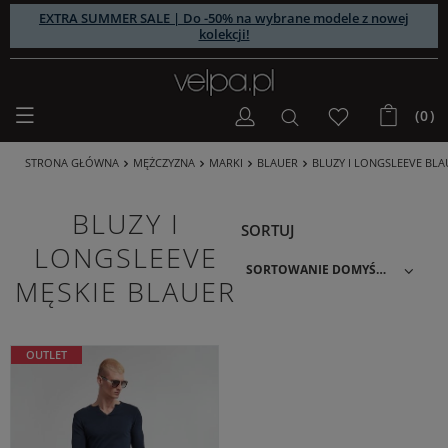
EXTRA SUMMER SALE | Do -50% na wybrane modele z nowej
kolekcji!
(0)
STRONA GŁÓWNA
MĘŻCZYZNA
MARKI
BLAUER
BLUZY I LONGSLEEVE BLA
BLUZY I
SORTUJ
LONGSLEEVE
SORTOWANIE DOMYŚLNE
MĘSKIE BLAUER
OUTLET