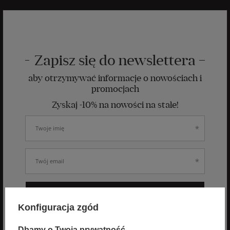
Zapisz się do newslettera
aby otrzymywać informacje o nowościach i
promocjach
Zyskaj -10% na nowości na stałe!
ZAPISZ SIĘ
Konfiguracja zgód
Wyrażam zgodę na otrzymywanie spersonalizowanych wiadomości
Dbamy o Twoją prywatność
od velpa.pl jak opisano w
polityce prywatności
. Subskrypcję mogę