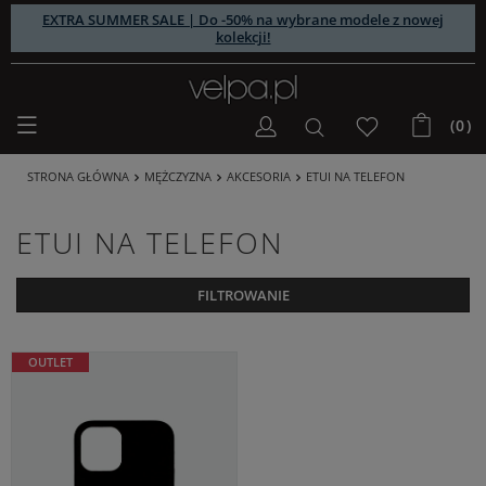
EXTRA SUMMER SALE | Do -50% na wybrane modele z nowej
kolekcji!
(0)
STRONA GŁÓWNA
MĘŻCZYZNA
AKCESORIA
ETUI NA TELEFON
ETUI NA TELEFON
FILTROWANIE
OUTLET