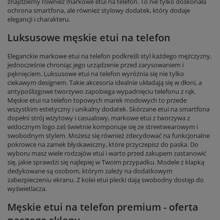
znajdziemy również markowe etui na telefon. To nie tylko doskonała
ochrona smartfona, ale również stylowy dodatek, który dodaje
elegancji i charakteru.
Luksusowe męskie etui na telefon
Eleganckie markowe etui na telefon podkreśli styl każdego mężczyzny,
jednocześnie chroniąc jego urządzenie przed zarysowaniem i
pęknięciem. Luksusowe etui na telefon wyróżnia się nie tylko
ciekawym designem. Takie akcesoria idealnie układają się w dłoni, a
antypoślizgowe tworzywo zapobiega wypadnięciu telefonu z rąk.
Męskie etui na telefon topowych marek modowych to przede
wszystkim estetyczny i unikalny dodatek. Skórzane etui na smartfona
dopełni strój wizytowy i casualowy, markowe etui z tworzywa z
widocznym logo zaś świetnie komponuje się ze streetwearowym i
swobodnym stylem. Możesz się również zdecydować na funkcjonalne
pokrowce na zamek błyskawiczny, które przyczepisz do paska. Do
wyboru masz wiele rodzajów etui i warto przed zakupem zastanowić
się, jakie sprawdzi się najlepiej w Twoim przypadku. Modele z klapką
dedykowane są osobom, którym zależy na dodatkowym
zabezpieczeniu ekranu. Z kolei etui plecki dają swobodny dostęp do
wyświetlacza.
Męskie etui na telefon premium - oferta