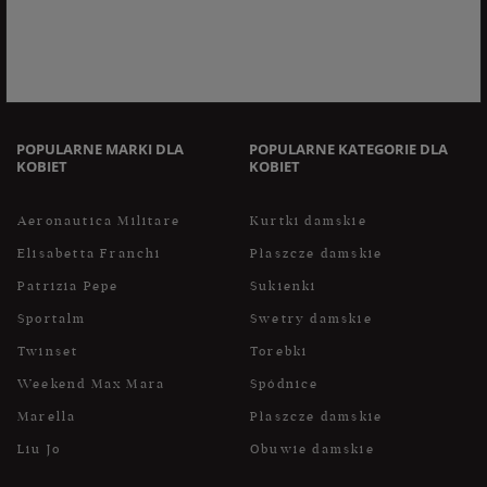
do treści swoich danych i ich sprostowania, usunięcia,
ograniczenia przetwarzania, oraz prawo do przenoszenia
danych na zasadach zawartych w polityce prywatności sklepu
internetowego. Dane osobowe w sklepie internetowym
przetwarzane są zgodnie z polityką prywatności. Zachęcamy
do zapoznania się z polityką przed wyrażeniem zgody.
POPULARNE MARKI DLA
POPULARNE KATEGORIE DLA
KOBIET
KOBIET
Aeronautica Militare
Kurtki damskie
Elisabetta Franchi
Płaszcze damskie
Patrizia Pepe
Sukienki
Sportalm
Swetry damskie
Twinset
Torebki
Weekend Max Mara
Spódnice
Marella
Płaszcze damskie
Liu Jo
Obuwie damskie