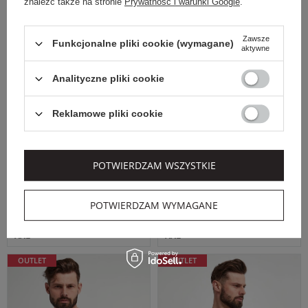
znaleźć także na stronie
Prywatność i warunki Google
.
Zawsze
Funkcjonalne pliki cookie (wymagane)
aktywne
Dodatkowo -20% na kod
Analityczne pliki cookie
OUTLET20
PAUL&SHARK
PAUL&SHARK
Reklamowe pliki cookie
Cena regularna
Cena regularna
749,00 PLN
749,00 PLN
561,75 PLN
561,75 PLN
-25%
-25%
POTWIERDZAM WSZYSTKIE
Najniższa cena z 30 dni przed
Najniższa cena z 30 dni przed
obniżką
599,20 PLN
obniżką
599,20 PLN
T-SHIRT MĘSKI
T-SHIRT MĘSKI
POTWIERDZAM WYMAGANE
PAUL&SHARK BIAŁY
PAUL&SHARK
REGULAR
CZARNY REGULAR
XXL
XXL
OUTLET
OUTLET