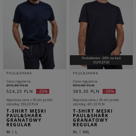
Dodatkowo -20% na kod
OUTLET20
PAUL&SHARK
PAUL&SHARK
Cena regularna
Cena regularna
699,00 PLN
599,00 PLN
524,25 PLN
389,35 PLN
-25%
-35%
Najniższa cena z 30 dni przed
Najniższa cena z 30 dni przed
obniżką
559,20 PLN
obniżką
401,33 PLN
T-SHIRT MĘSKI
T-SHIRT MĘSKI
PAUL&SHARK
PAUL&SHARK
GRANATOWY
GRANATOWY
REGULAR
REGULAR
M
L
XL
XXL