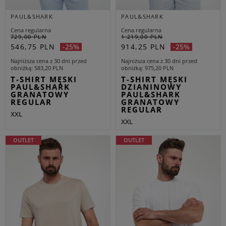
PAUL&SHARK
PAUL&SHARK
Cena regularna
Cena regularna
729,00 PLN
1 219,00 PLN
546,75 PLN
914,25 PLN
-25%
-25%
Najniższa cena z 30 dni przed
Najniższa cena z 30 dni przed
obniżką
583,20 PLN
obniżką
975,20 PLN
T-SHIRT MĘSKI
T-SHIRT MĘSKI
PAUL&SHARK
DZIANINOWY
GRANATOWY
PAUL&SHARK
REGULAR
GRANATOWY
REGULAR
XXL
XXL
OUTLET
OUTLET