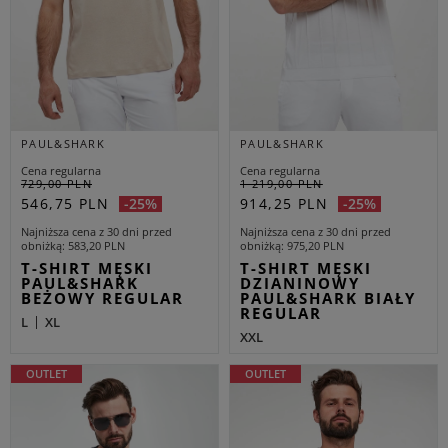
PAUL&SHARK
PAUL&SHARK
Cena regularna
Cena regularna
729,00 PLN
1 219,00 PLN
546,75 PLN
914,25 PLN
-25%
-25%
Najniższa cena z 30 dni przed
Najniższa cena z 30 dni przed
obniżką
583,20 PLN
obniżką
975,20 PLN
T-SHIRT MĘSKI
T-SHIRT MĘSKI
PAUL&SHARK
DZIANINOWY
BEŻOWY REGULAR
PAUL&SHARK BIAŁY
REGULAR
L
XL
XXL
OUTLET
OUTLET