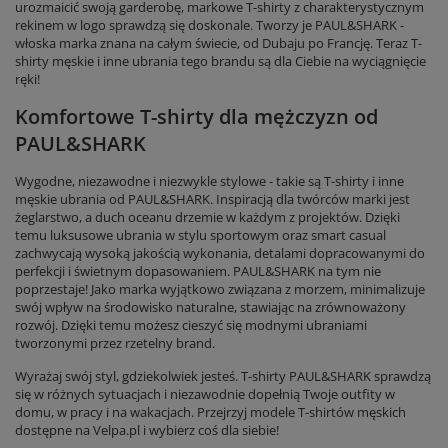
urozmaicić swoją garderobę, markowe T-shirty z charakterystycznym
rekinem w logo sprawdzą się doskonale. Tworzy je PAUL&SHARK -
włoska marka znana na całym świecie, od Dubaju po Francję. Teraz T-
shirty męskie i inne ubrania tego brandu są dla Ciebie na wyciągnięcie
ręki!
Komfortowe T-shirty dla mężczyzn od
PAUL&SHARK
Wygodne, niezawodne i niezwykle stylowe - takie są T-shirty i inne
męskie ubrania od PAUL&SHARK. Inspiracją dla twórców marki jest
żeglarstwo, a duch oceanu drzemie w każdym z projektów. Dzięki
temu luksusowe ubrania w stylu sportowym oraz smart casual
zachwycają wysoką jakością wykonania, detalami dopracowanymi do
perfekcji i świetnym dopasowaniem. PAUL&SHARK na tym nie
poprzestaje! Jako marka wyjątkowo związana z morzem, minimalizuje
swój wpływ na środowisko naturalne, stawiając na zrównoważony
rozwój. Dzięki temu możesz cieszyć się modnymi ubraniami
tworzonymi przez rzetelny brand.
Wyrażaj swój styl, gdziekolwiek jesteś. T-shirty PAUL&SHARK sprawdzą
się w różnych sytuacjach i niezawodnie dopełnią Twoje outfity w
domu, w pracy i na wakacjach. Przejrzyj modele T-shirtów męskich
dostępne na Velpa.pl i wybierz coś dla siebie!