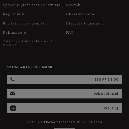
Sposoby płatności i prowizje
Koszyk
Regulamin
Obserwowane
Polityka prywatności
Historia transakcji
Reklamacje
FAQ
Zwroty - Odstąpienie od
umowy
SKONTAKTUJ SIĘ Z NAMI
538 99 33 00
bok@velpa.pl
WIĘCEJ
WSZELKIE PRAWA ZASTRZEŻONE. VELPA 2016