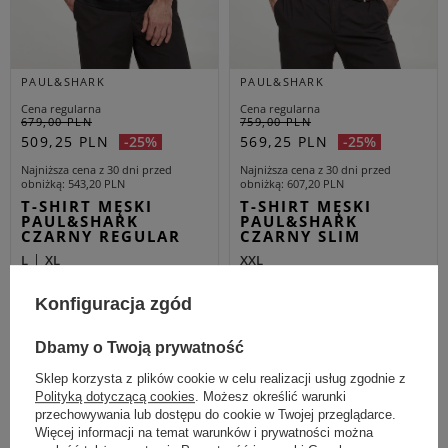
PAUL&SHARK
PAUL&SHARK
Cena regularna
Cena regularna
679,00 PLN
759,00 PLN
509,25 PLN
569,25 PLN
-25%
-25%
Najniższa cena z 30 dni przed
Najniższa cena z 30 dni przed
obniżką
543,20 PLN
obniżką
607,20 PLN
T-SHIRT MĘSKI
T-SHIRT MĘSKI
PAUL&SHARK
PAUL&SHARK
CZARNY REGULAR
CZARNY SLIM
L
XL
XXL
OUTLET
OUTLET
Konfiguracja zgód
Dbamy o Twoją prywatność
Sklep korzysta z plików cookie w celu realizacji usług zgodnie z
Polityką dotyczącą cookies
. Możesz określić warunki
przechowywania lub dostępu do cookie w Twojej przeglądarce.
Więcej informacji na temat warunków i prywatności można