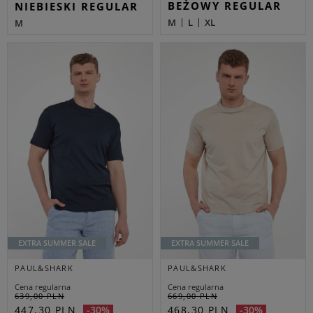
BEŻOWY REGULAR
NIEBIESKI REGULAR
M
L
XL
M
EXTRA SUMMER SALE
EXTRA SUMMER SALE
PAUL&SHARK
PAUL&SHARK
Cena regularna
Cena regularna
639,00 PLN
669,00 PLN
447,30 PLN
468,30 PLN
-30%
-30%