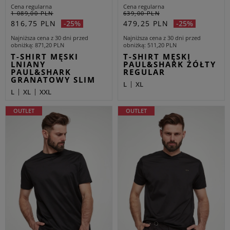
Cena regularna
Cena regularna
1 089,00 PLN
639,00 PLN
816,75 PLN
479,25 PLN
-25%
-25%
Najniższa cena z 30 dni przed
Najniższa cena z 30 dni przed
obniżką
871,20 PLN
obniżką
511,20 PLN
T-SHIRT MĘSKI
T-SHIRT MĘSKI
LNIANY
PAUL&SHARK ŻÓŁTY
PAUL&SHARK
REGULAR
GRANATOWY SLIM
L
XL
L
XL
XXL
OUTLET
OUTLET