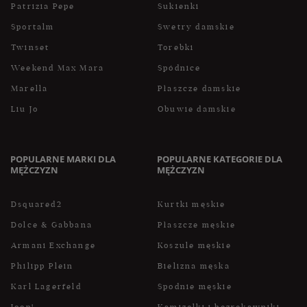
Patrizia Pepe
Sukienki
Sportalm
Swetry damskie
Twinset
Torebki
Weekend Max Mara
Spódnice
Marella
Płaszcze damskie
Liu Jo
Obuwie damskie
POPULARNE MARKI DLA
POPULARNE KATEGORIE DLA
MĘŻCZYZN
MĘŻCZYZN
Dsquared2
Kurtki męskie
Dolce & Gabbana
Płaszcze męskie
Armani Exchange
Koszule męskie
Philipp Plein
Bielizna męska
Karl Lagerfeld
Spodnie męskie
Joop!
Kamizelki i bezrękawniki