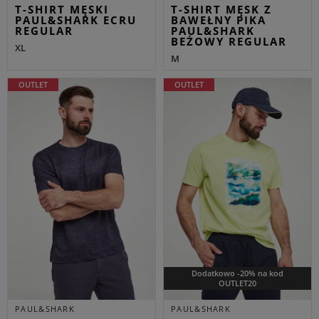
T-SHIRT MĘSKI
T-SHIRT MĘSK Z
PAUL&SHARK ECRU
BAWEŁNY PIKA
REGULAR
PAUL&SHARK
BEŻOWY REGULAR
XL
M
OUTLET
OUTLET
Dodatkowo -20% na kod
OUTLET20
PAUL&SHARK
PAUL&SHARK