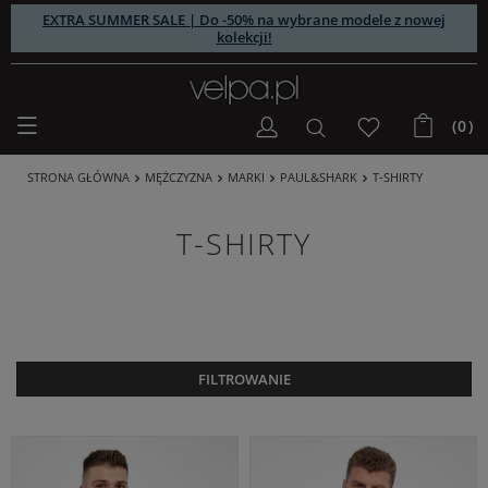
EXTRA SUMMER SALE | Do -50% na wybrane modele z nowej
kolekcji!
(0)
STRONA GŁÓWNA
MĘŻCZYZNA
MARKI
PAUL&SHARK
T-SHIRTY
T-SHIRTY
FILTROWANIE