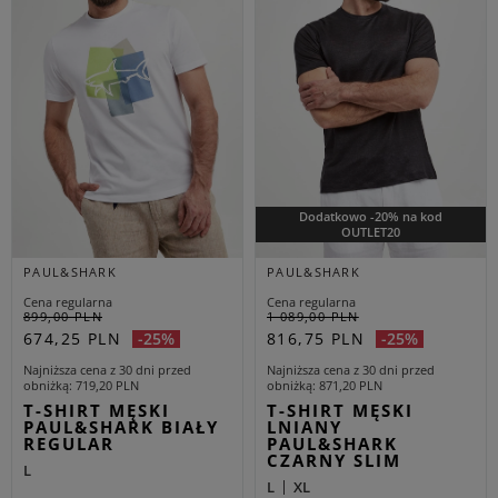
Dodatkowo -20% na kod
OUTLET20
PAUL&SHARK
PAUL&SHARK
Cena regularna
Cena regularna
899,00 PLN
1 089,00 PLN
674,25 PLN
816,75 PLN
-25%
-25%
Najniższa cena z 30 dni przed
Najniższa cena z 30 dni przed
obniżką
719,20 PLN
obniżką
871,20 PLN
T-SHIRT MĘSKI
T-SHIRT MĘSKI
PAUL&SHARK BIAŁY
LNIANY
REGULAR
PAUL&SHARK
CZARNY SLIM
L
L
XL