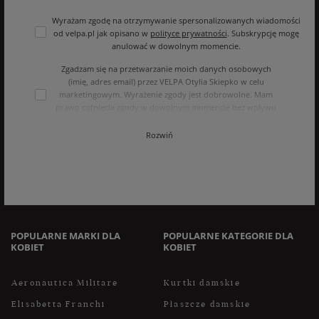
Wyrażam zgodę na otrzymywanie spersonalizowanych wiadomości
od velpa.pl jak opisano w
polityce prywatności
. Subskrypcję mogę
anulować w dowolnym momencie.
Zgadzam się na przetwarzanie moich danych osobowych
(imię, adres email) przez VELPA Otylia Skiepko w celu
marketingowym. Wyrażenie zgody jest dobrowolne. Mam
prawo cofnięcia zgody w dowolnym momencie bez wpływu
na zgodność z prawem przetwarzania, którego dokonano na
podstawie zgody przed jej cofnięciem. Mam prawo dostępu
Rozwiń
do treści swoich danych i ich sprostowania, usunięcia,
ograniczenia przetwarzania, oraz prawo do przenoszenia
danych na zasadach zawartych w polityce prywatności sklepu
internetowego. Dane osobowe w sklepie internetowym
przetwarzane są zgodnie z polityką prywatności. Zachęcamy
do zapoznania się z polityką przed wyrażeniem zgody.
POPULARNE MARKI DLA
POPULARNE KATEGORIE DLA
KOBIET
KOBIET
Aeronautica Militare
Kurtki damskie
Elisabetta Franchi
Płaszcze damskie