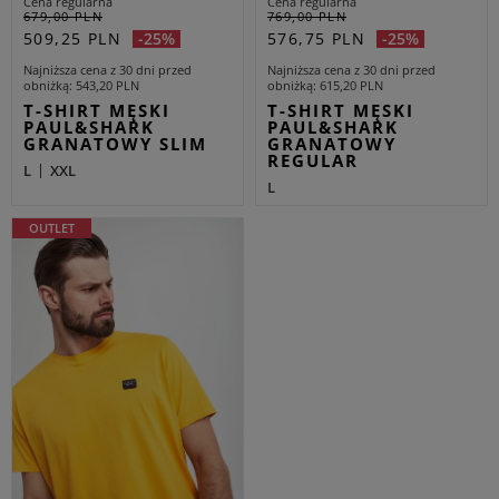
Cena regularna
Cena regularna
679,00 PLN
769,00 PLN
509,25 PLN
576,75 PLN
-25%
-25%
Najniższa cena z 30 dni przed
Najniższa cena z 30 dni przed
obniżką
543,20 PLN
obniżką
615,20 PLN
T-SHIRT MĘSKI
T-SHIRT MĘSKI
PAUL&SHARK
PAUL&SHARK
GRANATOWY SLIM
GRANATOWY
REGULAR
L
XXL
L
OUTLET