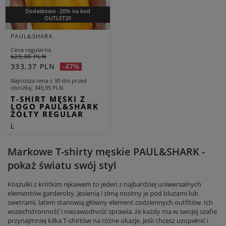
Dodatkowo -20% na kod
OUTLET20
PAUL&SHARK
Cena regularna
629,00 PLN
333,37 PLN
-47%
Najniższa cena z 30 dni przed
obniżką
345,95 PLN
T-SHIRT MĘSKI Z
LOGO PAUL&SHARK
ŻÓŁTY REGULAR
L
Markowe T-shirty męskie PAUL&SHARK -
pokaż światu swój styl
Koszulki z krótkim rękawem to jeden z najbardziej uniwersalnych
elementów garderoby. Jesienią i zimą nosimy je pod bluzami lub
swetrami, latem stanowią główny element codziennych outfitów. Ich
wszechstronność i niezawodność sprawia, że każdy ma w swojej szafie
przynajmniej kilka T-shirtów na różne okazje. Jeśli chcesz uzupełnić i