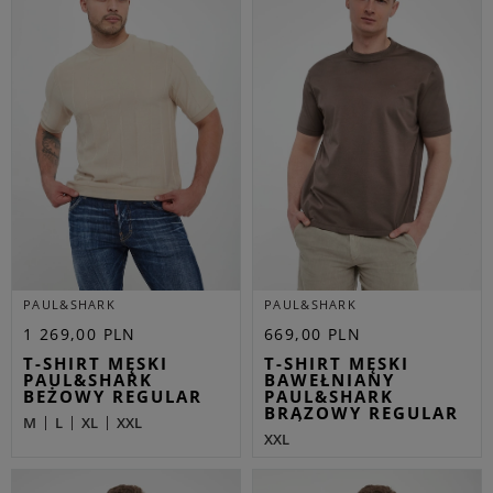
PAUL&SHARK
PAUL&SHARK
1 269,00 PLN
669,00 PLN
T-SHIRT MĘSKI
T-SHIRT MĘSKI
PAUL&SHARK
BAWEŁNIANY
BEŻOWY REGULAR
PAUL&SHARK
BRĄZOWY REGULAR
M
L
XL
XXL
XXL