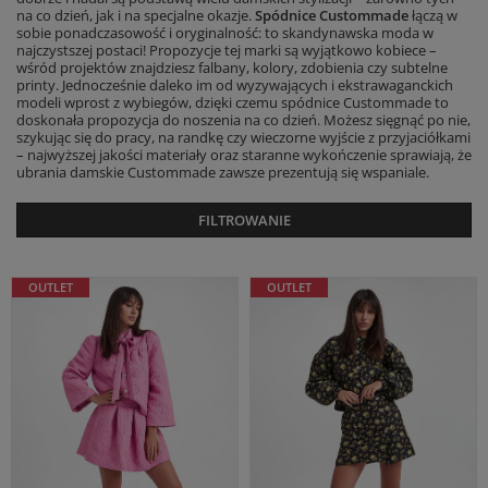
na co dzień, jak i na specjalne okazje.
Spódnice Custommade
łączą w
sobie ponadczasowość i oryginalność: to skandynawska moda w
najczystszej postaci! Propozycje tej marki są wyjątkowo kobiece –
wśród projektów znajdziesz falbany, kolory, zdobienia czy subtelne
printy. Jednocześnie daleko im od wyzywających i ekstrawaganckich
modeli wprost z wybiegów, dzięki czemu spódnice Custommade to
doskonała propozycja do noszenia na co dzień. Możesz sięgnąć po nie,
szykując się do pracy, na randkę czy wieczorne wyjście z przyjaciółkami
– najwyższej jakości materiały oraz staranne wykończenie sprawiają, że
ubrania damskie Custommade zawsze prezentują się wspaniale.
FILTROWANIE
OUTLET
OUTLET