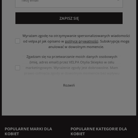
ZAPISZ SIĘ
Wyrażam zgodę na otrzymywanie spersonalizowanych wiadomości
od velpa.pl jak opisano w
polityce prywatności
. Subskrypcję mogę
anulować w dowolnym momencie.
Zgadzam się na przetwarzanie moich danych osobowych
(imię, adres email) przez VELPA Otylia Skiepko w celu
marketingowym. Wyrażenie zgody jest dobrowolne. Mam
prawo cofnięcia zgody w dowolnym momencie bez wpływu
na zgodność z prawem przetwarzania, którego dokonano na
podstawie zgody przed jej cofnięciem. Mam prawo dostępu
Rozwiń
do treści swoich danych i ich sprostowania, usunięcia,
ograniczenia przetwarzania, oraz prawo do przenoszenia
danych na zasadach zawartych w polityce prywatności sklepu
internetowego. Dane osobowe w sklepie internetowym
przetwarzane są zgodnie z polityką prywatności. Zachęcamy
do zapoznania się z polityką przed wyrażeniem zgody.
POPULARNE MARKI DLA
POPULARNE KATEGORIE DLA
KOBIET
KOBIET