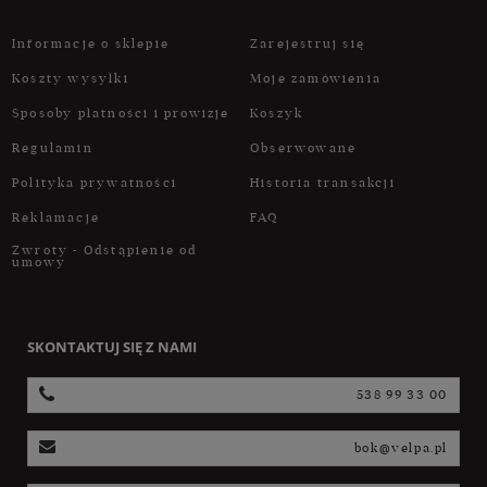
Informacje o sklepie
Zarejestruj się
Koszty wysyłki
Moje zamówienia
Sposoby płatności i prowizje
Koszyk
Regulamin
Obserwowane
Polityka prywatności
Historia transakcji
Reklamacje
FAQ
Zwroty - Odstąpienie od
umowy
SKONTAKTUJ SIĘ Z NAMI
538 99 33 00
bok@velpa.pl