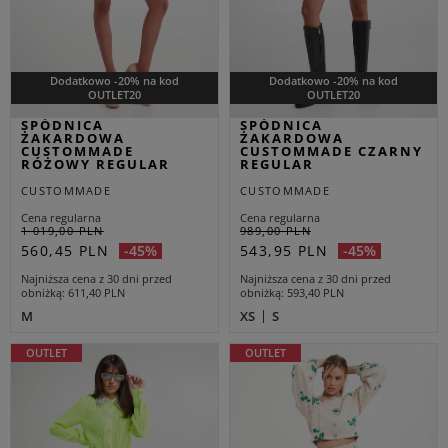
Dodatkowo -20% na kod
Dodatkowo -20% na kod
OUTLET20
OUTLET20
SPÓDNICA
SPÓDNICA
ŻAKARDOWA
ŻAKARDOWA
CUSTOMMADE
CUSTOMMADE CZARNY
RÓŻOWY REGULAR
REGULAR
CUSTOMMADE
CUSTOMMADE
Cena regularna
Cena regularna
1 019,00 PLN
989,00 PLN
560,45 PLN
543,95 PLN
-45%
-45%
Najniższa cena z 30 dni przed
Najniższa cena z 30 dni przed
obniżką
611,40 PLN
obniżką
593,40 PLN
M
XS
S
OUTLET
OUTLET