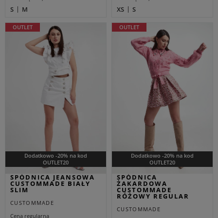
S
M
XS
S
OUTLET
OUTLET
Dodatkowo -20% na kod
Dodatkowo -20% na kod
OUTLET20
OUTLET20
SPÓDNICA JEANSOWA
SPÓDNICA
CUSTOMMADE BIAŁY
ŻAKARDOWA
SLIM
CUSTOMMADE
RÓŻOWY REGULAR
CUSTOMMADE
CUSTOMMADE
Cena regularna