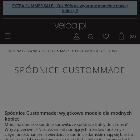
EXTRA SUMMER SALE | Do -50% na wybrane modele z nowej
kolekcji!
(0)
STRONA GŁÓWNA
KOBIETA
MARKI
CUSTOMMADE
SPÓDNICE
SPÓDNICE CUSTOMMADE
Spódnice Custommade: wyjątkowe modele dla modnych
kobiet
Moda na damskie spodnie sprawiła, że spódnice trafiły do lamusa?
Wręcz przeciwnie! Niezależnie od panujących trendów możemy z
całym przekonaniem stwierdzić, że spódnice damskie mają się bardzo
dobrze i nadal są podstawą wielu damskich stylizacji – zarówno tych