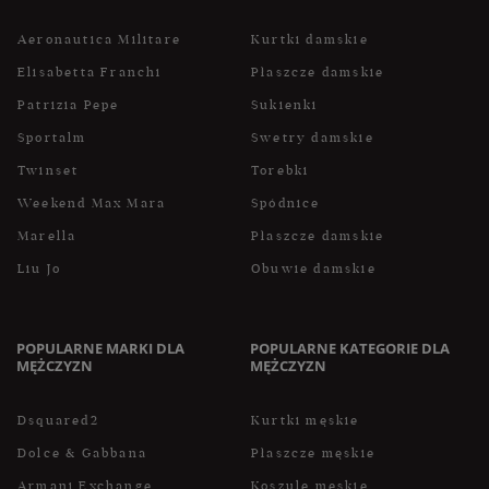
Aeronautica Militare
Kurtki damskie
Elisabetta Franchi
Płaszcze damskie
Patrizia Pepe
Sukienki
Sportalm
Swetry damskie
Twinset
Torebki
Weekend Max Mara
Spódnice
Marella
Płaszcze damskie
Liu Jo
Obuwie damskie
POPULARNE MARKI DLA
POPULARNE KATEGORIE DLA
MĘŻCZYZN
MĘŻCZYZN
Dsquared2
Kurtki męskie
Dolce & Gabbana
Płaszcze męskie
Armani Exchange
Koszule męskie