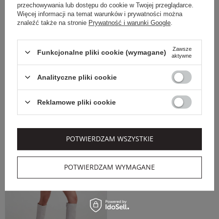
SPÓDNICA MINI
SPÓDNICA RENNA
przechowywania lub dostępu do cookie w Twojej przeglądarce.
CUSTOMMADE BIAŁY
CUSTOMMADE ZIELONY
Więcej informacji na temat warunków i prywatności można
REGULAR
REGULAR
znaleźć także na stronie
Prywatność i warunki Google
.
CUSTOMMADE
CUSTOMMADE
Cena regularna
Cena regularna
919,00 PLN
839,00 PLN
Zawsze
Funkcjonalne pliki cookie (wymagane)
487,07 PLN
528,57 PLN
aktywne
-47%
-37%
Najniższa cena z 30 dni przed
Najniższa cena z 30 dni przed
Analityczne pliki cookie
obniżką
505,45 PLN
obniżką
545,35 PLN
XS
34
36
38
Reklamowe pliki cookie
OUTLET
POTWIERDZAM WSZYSTKIE
POTWIERDZAM WYMAGANE