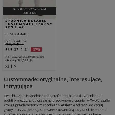
Dodatkowo -20% na kod
OUTLET20
SPÓDNICA ROSABEL
CUSTOMMADE CZARNY
REGULAR
CUSTOMMADE
Cena regularna
899,00 PLN
566,37 PLN
-37%
Najniższa cena z 30 dni przed
obniżką
584,35 PLN
XS
M
Custommade: oryginalne, interesujące,
intrygujące
Uwielbiasz nosić spódnice i dobierać do nich szpilki, czółenka lub
botki? A może znajdujesz się na przeciwnym biegunie i w Twojej szafie
królują przede wszystkim spodnie? Niezależnie od tego, do której
grupy należysz, jedno jest pewne: z pewnością przyda Ci się modna i
stylowa spódnica, którą będziesz mogła założyć na każdą okazję.