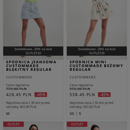
Dodatkowo -20% na kod
Dodatkowo -20% na kod
OUTLET20
OUTLET20
SPÓDNICA JEANSOWA
SPÓDNICA MINI
CUSTOMMADE
CUSTOMMADE BEŻOWY
BŁĘKITNY REGULAR
REGULAR
CUSTOMMADE
CUSTOMMADE
Cena regularna
Cena regularna
779,00 PLN
979,00 PLN
428,45 PLN
538,45 PLN
-45%
-45%
Najniższa cena z 30 dni przed
Najniższa cena z 30 dni przed
obniżką
467,40 PLN
obniżką
567,82 PLN
M
XS
S
OUTLET
OUTLET