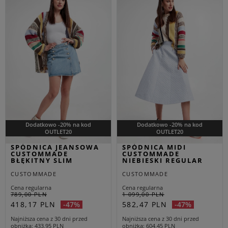
Dodatkowo -20% na kod
Dodatkowo -20% na kod
OUTLET20
OUTLET20
SPÓDNICA JEANSOWA
SPÓDNICA MIDI
CUSTOMMADE
CUSTOMMADE
BŁĘKITNY SLIM
NIEBIESKI REGULAR
CUSTOMMADE
CUSTOMMADE
Cena regularna
Cena regularna
789,00 PLN
1 099,00 PLN
418,17 PLN
582,47 PLN
-47%
-47%
Najniższa cena z 30 dni przed
Najniższa cena z 30 dni przed
obniżką
433,95 PLN
obniżką
604,45 PLN