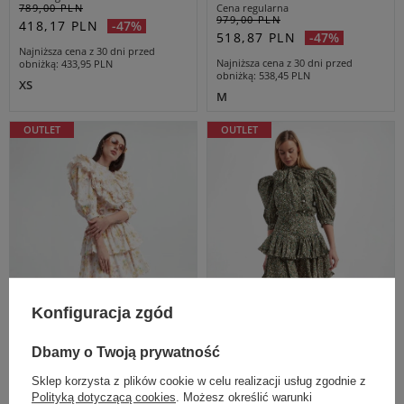
789,00 PLN
Cena regularna
979,00 PLN
418,17 PLN
-47%
518,87 PLN
-47%
Najniższa cena z 30 dni przed
Najniższa cena z 30 dni przed
obniżką
433,95 PLN
obniżką
538,45 PLN
XS
M
OUTLET
OUTLET
Konfiguracja zgód
Dbamy o Twoją prywatność
Dodatkowo -20% na kod
Dodatkowo -20% na kod
OUTLET20
OUTLET20
Sklep korzysta z plików cookie w celu realizacji usług zgodnie z
Polityką dotyczącą cookies
. Możesz określić warunki