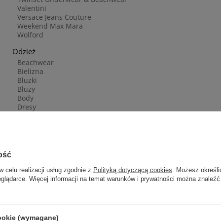
Valentini
Versace Jeans Couture
Weekend Max Mara
Wolford
Odzież
Beachwear
Bielizna
Bluzki
Bluzy
Body
Dresy
Futra
Golfy
Jeansy
Katany
Kamizelki
ość
Kardigany
Kombinezony
w celu realizacji usług zgodnie z
Polityką dotyczącą cookies
. Możesz określi
Koszule
eglądarce. Więcej informacji na temat warunków i prywatności można znaleźć
Kurtki
Marynarki i żakiety
Longsleeve
Płaszcze
cookie (wymagane)