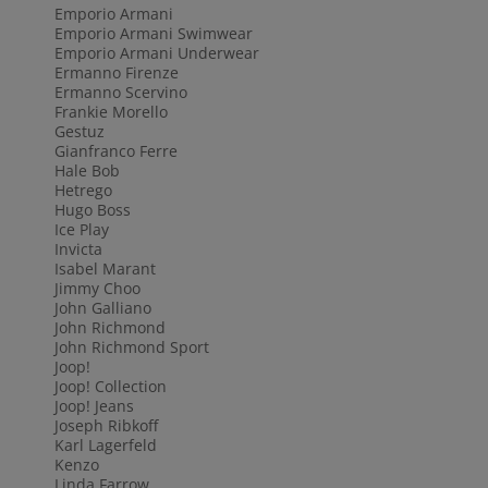
Emporio Armani
Emporio Armani Swimwear
Emporio Armani Underwear
Ermanno Firenze
Ermanno Scervino
Frankie Morello
Gestuz
Gianfranco Ferre
Hale Bob
Hetrego
Hugo Boss
Ice Play
Invicta
Isabel Marant
Jimmy Choo
John Galliano
John Richmond
John Richmond Sport
Joop!
Joop! Collection
Joop! Jeans
Joseph Ribkoff
Karl Lagerfeld
Kenzo
Linda Farrow