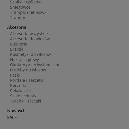
Szpilki i czółenka
Śniegowce
Trampki i tenisówki
Trapery
Akcesoria
Akcesoria wszystkie
Akcesoria do włosów
Biżuteria
Breloki
Kosmetyki do włosów
Nakrycia głowy
Okulary przeciwsłoneczne
Ozdoby do włosów
Paski
Portfele i saszetki
Ręczniki
Rękawiczki
Szale i chusty
Torebki i Plecaki
Nowości
SALE