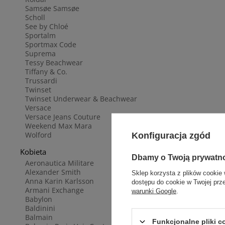
Samsøe Samsøe
Scholl
See by Chloé
Sportalm
Sportmax Code
Suprema
Tessy Beachwear
Tiffany & Co.
Trussardi
Twinset
Twinset Underwear & Beachwear
Versace
Versace Jeans Couture
Weekend Max Mara
Wolford
Konfiguracja zgód
Kobieta
Dbamy o Twoją prywatn
Aeronautica Militare
Alexander Smith
Sklep korzysta z plików cookie 
Anna Karin Karlsson
dostępu do cookie w Twojej prz
Armani Exchange
warunki Google
.
Babylon
Baldinini
Balmain
Funkcjonalne pliki 