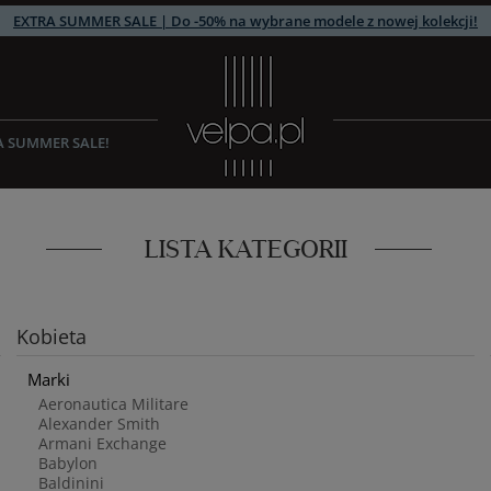
EXTRA SUMMER SALE | Do -50% na wybrane modele z nowej kolekcji!
A SUMMER SALE!
LISTA KATEGORII
Kobieta
Marki
Aeronautica Militare
Alexander Smith
Armani Exchange
Babylon
Baldinini