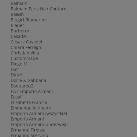
Balmain
Balmain Paris Hair Couture
Ba&sh
Blugirl Blumarine
Blauer
Burberry
Casadei
Cesare Casadei
Chiara Ferragni
Christian Villa
Custommade
Diego M
Dior
DKNY
Dolce & Gabbana
Dsquared2
EA7 Emporio Armani
Ecoalf
Elisabetta Franchi
Emmanuelle Khanh
Emporio Armani (wszystkie)
Emporio Armani
Emporio Armani Underwear
Ermanno Firenze
Ermanno Scervino