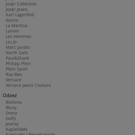
Joop! Collection
Joop! Jeans
Karl Lagerfeld
Kenzo
La Martina
Lanvin
Les Hommes
Liu Jo
Marc Jacobs
North Sails
Paul&Shark
Philipp Plein
Plein Sport
Ray-Ban
Versace
Versace Jeans Couture
Odzież
Bielizna
Bluzy
Dresy
Golfy
Jeansy
Kąpielówki
Kamizelki I Bezrękawniki