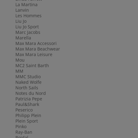
La Martina
Lanvin
Les Hommes
Liu Jo
Liu Jo Sport
Marc Jacobs
Marella
Max Mara Accessori
Max Mara Beachwear
Max Mara Leisure
Mou
MC2 Saint Barth
MM
MMC Studio
Naked Wolfe
North Sails
Notes du Nord
Patrizia Pepe
Paul&Shark
Peserico
Philipp Plein
Plein Sport
Pinko
Ray-Ban
Roidal