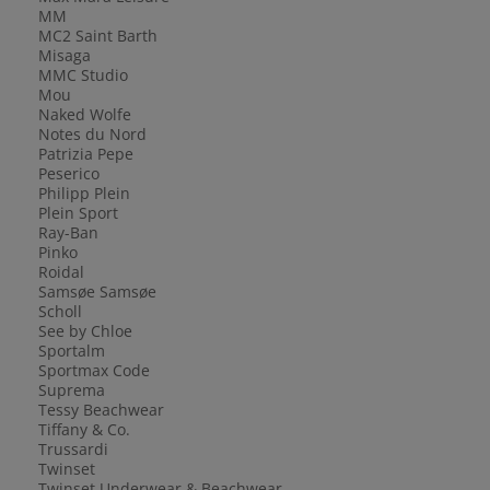
MM
MC2 Saint Barth
Misaga
MMC Studio
Mou
Naked Wolfe
Notes du Nord
Patrizia Pepe
Peserico
Philipp Plein
Plein Sport
Ray-Ban
Pinko
Roidal
Samsøe Samsøe
Scholl
See by Chloe
Sportalm
Sportmax Code
Suprema
Tessy Beachwear
Tiffany & Co.
Trussardi
Twinset
Twinset Underwear & Beachwear