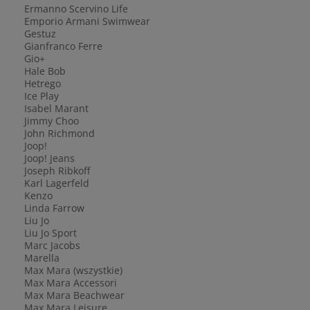
Ermanno Scervino Life
Emporio Armani Swimwear
Gestuz
Gianfranco Ferre
Gio+
Hale Bob
Hetrego
Ice Play
Isabel Marant
Jimmy Choo
John Richmond
Joop!
Joop! Jeans
Joseph Ribkoff
Karl Lagerfeld
Kenzo
Linda Farrow
Liu Jo
Liu Jo Sport
Marc Jacobs
Marella
Max Mara (wszystkie)
Max Mara Accessori
Max Mara Beachwear
Max Mara Leisure