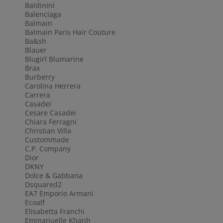
Baldinini
Balenciaga
Balmain
Balmain Paris Hair Couture
Ba&sh
Blauer
Blugirl Blumarine
Brax
Burberry
Carolina Herrera
Carrera
Casadei
Cesare Casadei
Chiara Ferragni
Christian Villa
Custommade
C.P. Company
Dior
DKNY
Dolce & Gabbana
Dsquared2
EA7 Emporio Armani
Ecoalf
Elisabetta Franchi
Emmanuelle Khanh