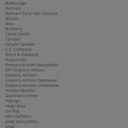
Balenciaga
Balmain
Balmain Paris Hair Couture
Blauer
Brax
Burberry
Cavali Uomo
Carrera
Cesare Casadei
C.P. Company
Dolce & Gabbana
Dsquared2
Emporio Armani (wszystkie)
EA7 Emporio Armani
Emporio Armani
Emporio Armani Swimwear
Emporio Armani Underwear
Frankie Morello
Gianfranco Ferre
Hetrego
Hugo Boss
Ice Play
John Galliano
Joop! (wszystkie)
Joop!