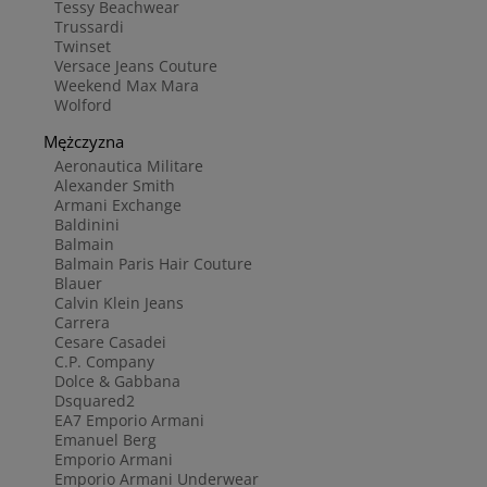
Tessy Beachwear
Trussardi
Twinset
Versace Jeans Couture
Weekend Max Mara
Wolford
Mężczyzna
Aeronautica Militare
Alexander Smith
Armani Exchange
Baldinini
Balmain
Balmain Paris Hair Couture
Blauer
Calvin Klein Jeans
Carrera
Cesare Casadei
C.P. Company
Dolce & Gabbana
Dsquared2
EA7 Emporio Armani
Emanuel Berg
Emporio Armani
Emporio Armani Underwear