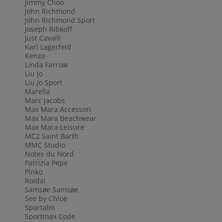
Jimmy Choo
John Richmond
John Richmond Sport
Joseph Ribkoff
Just Cavalli
Karl Lagerfeld
Kenzo
Linda Farrow
Liu Jo
Liu Jo Sport
Marella
Marc Jacobs
Max Mara Accessori
Max Mara Beachwear
Max Mara Leisure
MC2 Saint Barth
MMC Studio
Notes du Nord
Patrizia Pepe
Pinko
Roidal
Samsøe Samsøe
See by Chloé
Sportalm
Sportmax Code