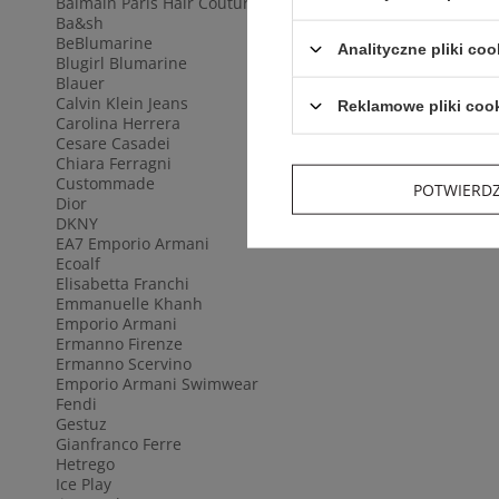
Balmain Paris Hair Couture
Ba&sh
BeBlumarine
Analityczne pliki coo
Blugirl Blumarine
Blauer
Calvin Klein Jeans
Reklamowe pliki coo
Carolina Herrera
Cesare Casadei
Chiara Ferragni
Custommade
POTWIERD
Dior
DKNY
EA7 Emporio Armani
Ecoalf
Elisabetta Franchi
Emmanuelle Khanh
Emporio Armani
Ermanno Firenze
Ermanno Scervino
Emporio Armani Swimwear
Fendi
Gestuz
Gianfranco Ferre
Hetrego
Ice Play