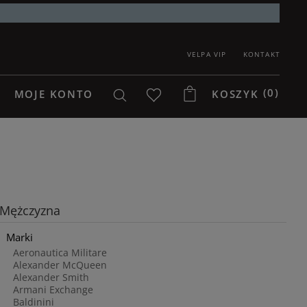
VELPA VIP
KONTAKT
(0)
MOJE KONTO
KOSZYK
Mężczyzna
Marki
Aeronautica Militare
Alexander McQueen
Alexander Smith
Armani Exchange
Baldinini