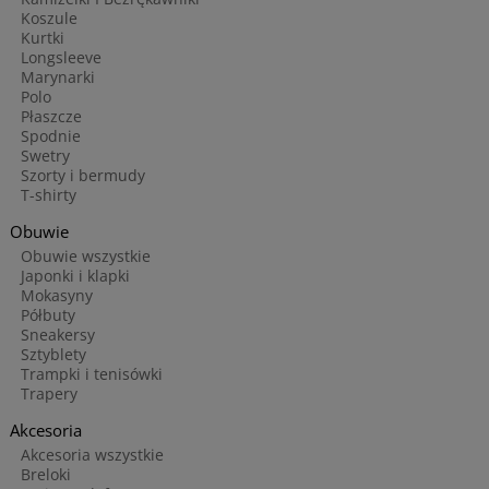
Koszule
Kurtki
Longsleeve
Marynarki
Polo
Płaszcze
Spodnie
Swetry
Szorty i bermudy
T-shirty
Obuwie
Obuwie wszystkie
Japonki i klapki
Mokasyny
Półbuty
Sneakersy
Sztyblety
Trampki i tenisówki
Trapery
Akcesoria
Akcesoria wszystkie
Breloki