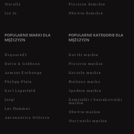
Marella
Płaszcze damskie
Liu Jo
Obuwie damskie
POPULARNE MARKI DLA
POPULARNE KATEGORIE DLA
MĘŻCZYZN
MĘŻCZYZN
Dsquared2
Kurtki męskie
Dolce & Gabbana
Płaszcze męskie
Armani Exchange
Koszule męskie
Philipp Plein
Bielizna męska
Karl Lagerfeld
Spodnie męskie
Joop!
Kamizelki i bezrękawniki
męskie
Les Hommes
Obuwie męskie
Aeronautica Militare
Marynarki męskie