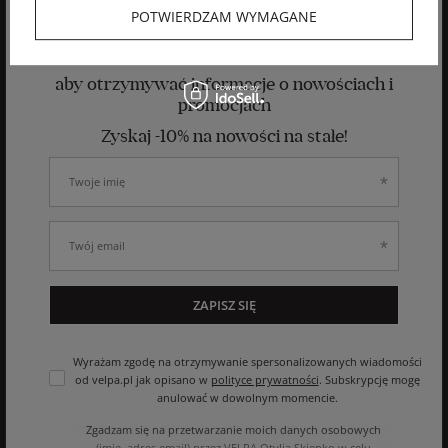
POTWIERDZAM WYMAGANE
Zapisz się do newslettera
aby otrzymywać informacje o nowościach i
promocjach
Zyskaj -10% na nowości na stałe!
ZAPISZ SIĘ
Wyrażam zgodę na otrzymywanie spersonalizowanych wiadomości
od velpa.pl jak opisano w
polityce prywatności
. Subskrypcję mogę
anulować w dowolnym momencie.
Zgadzam się na przetwarzanie moich danych osobowych
(imię, adres email) przez VELPA Otylia Skiepko w celu