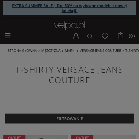
EXTRA SUMMER SALE | Do -50% na wybrane modele z nowej
kolekcji!
(0)
STRONA GŁÓWNA
MĘŻCZYZNA
MARKI
VERSACE JEANS COUTURE
T-SHIRT
T-SHIRTY VERSACE JEANS
COUTURE
FILTROWANIE
OUTLET
OUTLET