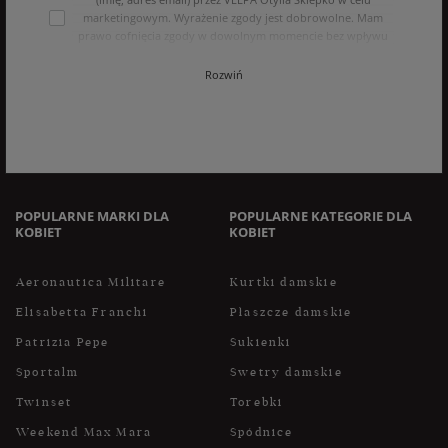
marketingowym. Wyrażenie zgody jest dobrowolne. Mam
prawo cofnięcia zgody w dowolnym momencie bez wpływu
na zgodność z prawem przetwarzania, którego dokonano na
podstawie zgody przed jej cofnięciem. Mam prawo dostępu
Rozwiń
do treści swoich danych i ich sprostowania, usunięcia,
ograniczenia przetwarzania, oraz prawo do przenoszenia
danych na zasadach zawartych w polityce prywatności sklepu
internetowego. Dane osobowe w sklepie internetowym
przetwarzane są zgodnie z polityką prywatności. Zachęcamy
do zapoznania się z polityką przed wyrażeniem zgody.
POPULARNE MARKI DLA
POPULARNE KATEGORIE DLA
KOBIET
KOBIET
Aeronautica Militare
Kurtki damskie
Elisabetta Franchi
Płaszcze damskie
Patrizia Pepe
Sukienki
Sportalm
Swetry damskie
Twinset
Torebki
Weekend Max Mara
Spódnice