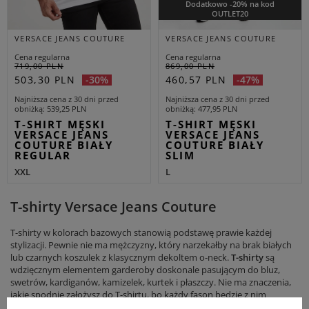
Dodatkowo -20% na kod
OUTLET20
VERSACE JEANS COUTURE
VERSACE JEANS COUTURE
Cena regularna
Cena regularna
719,00 PLN
869,00 PLN
503,30 PLN
460,57 PLN
-30%
-47%
Najniższa cena z 30 dni przed
Najniższa cena z 30 dni przed
obniżką
539,25 PLN
obniżką
477,95 PLN
T-SHIRT MĘSKI
T-SHIRT MĘSKI
VERSACE JEANS
VERSACE JEANS
COUTURE BIAŁY
COUTURE BIAŁY
REGULAR
SLIM
XXL
L
T-shirty Versace Jeans Couture
T-shirty w kolorach bazowych stanowią podstawę prawie każdej
stylizacji. Pewnie nie ma mężczyzny, który narzekałby na brak białych
lub czarnych koszulek z klasycznym dekoltem o-neck.
T-shirty
są
wdzięcznym elementem garderoby doskonale pasującym do bluz,
swetrów, kardiganów, kamizelek, kurtek i płaszczy. Nie ma znaczenia,
jakie spodnie założysz do T-shirtu, bo każdy fason będzie z nim
prezentować się co najmniej dobrze. Biały T-shirt ze sneakersami,