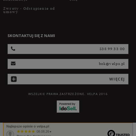
Zwroty - Odstąpienie od
umowy
SKONTAKTUJ SIĘ Z NAMI
538 99 33 00
bok@velpa.pl
WIĘCEJ
WSZELKIE PRAWA ZASTRZEŻONE. VELPA 2016
Najlepsze opinie o velpa.pl
08.08.26
▼