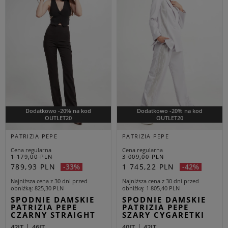
Dodatkowo -20% na kod
Dodatkowo -20% na kod
OUTLET20
OUTLET20
PATRIZIA PEPE
PATRIZIA PEPE
Cena regularna
Cena regularna
1 179,00 PLN
3 009,00 PLN
789,93 PLN
1 745,22 PLN
-33%
-42%
Najniższa cena z 30 dni przed
Najniższa cena z 30 dni przed
obniżką
825,30 PLN
obniżką
1 805,40 PLN
SPODNIE DAMSKIE
SPODNIE DAMSKIE
PATRIZIA PEPE
PATRIZIA PEPE
CZARNY STRAIGHT
SZARY CYGARETKI
42IT
46IT
40IT
42IT