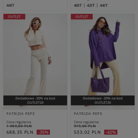
44IT
40IT
42IT
44IT
OUTLET
OUTLET
Dodatkowo -20% na kod
Dodatkowo -20% na kod
OUTLET20
OUTLET20
PATRIZIA PEPE
PATRIZIA PEPE
Cena regularna
Cena regularna
1 059,00 PLN
919,00 PLN
688,35 PLN
533,02 PLN
-35%
-42%