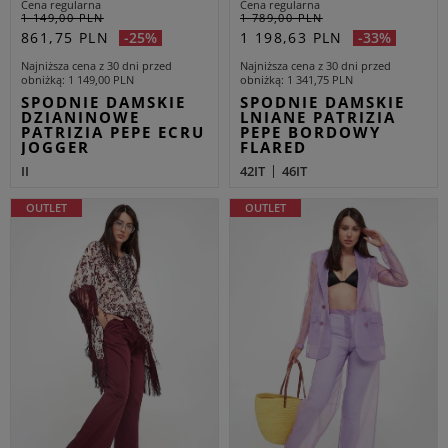
Cena regularna
Cena regularna
1 149,00 PLN
1 789,00 PLN
861,75 PLN
1 198,63 PLN
-25%
-33%
Najniższa cena z 30 dni przed
Najniższa cena z 30 dni przed
obniżką
1 149,00 PLN
obniżką
1 341,75 PLN
SPODNIE DAMSKIE
SPODNIE DAMSKIE
DZIANINOWE
LNIANE PATRIZIA
PATRIZIA PEPE ECRU
PEPE BORDOWY
JOGGER
FLARED
II
42IT
46IT
OUTLET
OUTLET