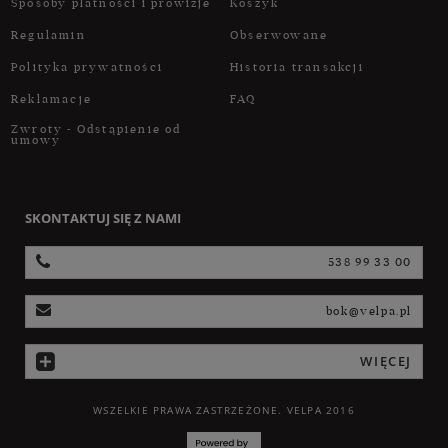
Sposoby płatności i prowizje
Koszyk
Regulamin
Obserwowane
Polityka prywatności
Historia transakcji
Reklamacje
FAQ
Zwroty - Odstąpienie od
umowy
SKONTAKTUJ SIĘ Z NAMI
538 99 33 00
bok@velpa.pl
WIĘCEJ
WSZELKIE PRAWA ZASTRZEŻONE. VELPA 2016