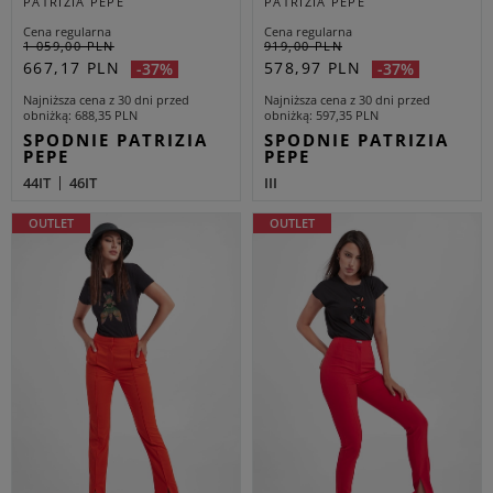
PATRIZIA PEPE
PATRIZIA PEPE
Cena regularna
Cena regularna
1 059,00 PLN
919,00 PLN
667,17 PLN
578,97 PLN
-37%
-37%
Najniższa cena z 30 dni przed
Najniższa cena z 30 dni przed
obniżką
688,35 PLN
obniżką
597,35 PLN
SPODNIE PATRIZIA
SPODNIE PATRIZIA
PEPE
PEPE
44IT
46IT
III
OUTLET
OUTLET