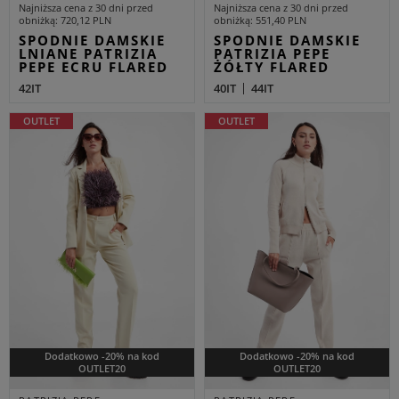
Najniższa cena z 30 dni przed
Najniższa cena z 30 dni przed
obniżką
720,12 PLN
obniżką
551,40 PLN
SPODNIE DAMSKIE
SPODNIE DAMSKIE
LNIANE PATRIZIA
PATRIZIA PEPE
PEPE ECRU FLARED
ŻÓŁTY FLARED
42IT
40IT
44IT
OUTLET
OUTLET
Dodatkowo -20% na kod
Dodatkowo -20% na kod
OUTLET20
OUTLET20