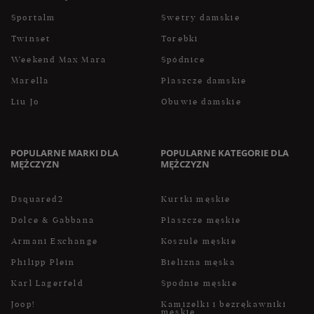
Sportalm
Swetry damskie
Twinset
Torebki
Weekend Max Mara
Spódnice
Marella
Płaszcze damskie
Liu Jo
Obuwie damskie
POPULARNE MARKI DLA
POPULARNE KATEGORIE DLA
MĘŻCZYZN
MĘŻCZYZN
Dsquared2
Kurtki męskie
Dolce & Gabbana
Płaszcze męskie
Armani Exchange
Koszule męskie
Philipp Plein
Bielizna męska
Karl Lagerfeld
Spodnie męskie
Joop!
Kamizelki i bezrękawniki
męskie