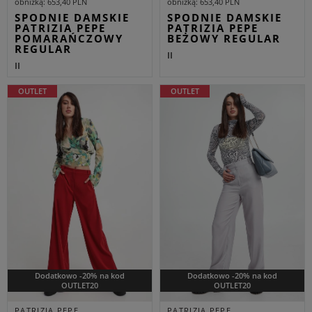
obniżką
653,40 PLN
obniżką
653,40 PLN
SPODNIE DAMSKIE
SPODNIE DAMSKIE
PATRIZIA PEPE
PATRIZIA PEPE
POMARAŃCZOWY
BEŻOWY REGULAR
REGULAR
II
II
OUTLET
OUTLET
Dodatkowo -20% na kod
Dodatkowo -20% na kod
OUTLET20
OUTLET20
PATRIZIA PEPE
PATRIZIA PEPE