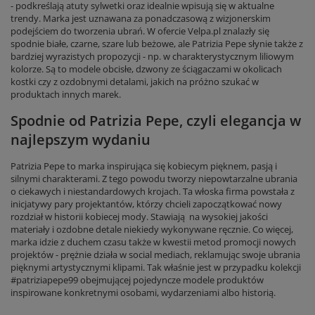
- podkreślają atuty sylwetki oraz idealnie wpisują się w aktualne
trendy. Marka jest uznawana za ponadczasową z wizjonerskim
podejściem do tworzenia ubrań. W ofercie Velpa.pl znalazły się
spodnie białe, czarne, szare lub beżowe, ale Patrizia Pepe słynie także z
bardziej wyrazistych propozycji - np. w charakterystycznym liliowym
kolorze. Są to modele obcisłe, dzwony ze ściągaczami w okolicach
kostki czy z ozdobnymi detalami, jakich na próżno szukać w
produktach innych marek.
Spodnie od Patrizia Pepe, czyli elegancja w
najlepszym wydaniu
Patrizia Pepe to marka inspirująca się kobiecym pięknem, pasją i
silnymi charakterami. Z tego powodu tworzy niepowtarzalne ubrania
o ciekawych i niestandardowych krojach. Ta włoska firma powstała z
inicjatywy pary projektantów, którzy chcieli zapoczątkować nowy
rozdział w historii kobiecej mody. Stawiają na wysokiej jakości
materiały i ozdobne detale niekiedy wykonywane ręcznie. Co więcej,
marka idzie z duchem czasu także w kwestii metod promocji nowych
projektów - prężnie działa w social mediach, reklamując swoje ubrania
pięknymi artystycznymi klipami. Tak właśnie jest w przypadku kolekcji
#patriziapepe99 obejmującej pojedyncze modele produktów
inspirowane konkretnymi osobami, wydarzeniami albo historią.