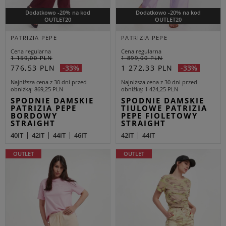
Dodatkowo -20% na kod
Dodatkowo -20% na kod
OUTLET20
OUTLET20
PATRIZIA PEPE
PATRIZIA PEPE
Cena regularna
Cena regularna
1 159,00 PLN
1 899,00 PLN
776,53 PLN
1 272,33 PLN
-33%
-33%
Najniższa cena z 30 dni przed
Najniższa cena z 30 dni przed
obniżką
869,25 PLN
obniżką
1 424,25 PLN
SPODNIE DAMSKIE
SPODNIE DAMSKIE
PATRIZIA PEPE
TIULOWE PATRIZIA
BORDOWY
PEPE FIOLETOWY
STRAIGHT
STRAIGHT
40IT
42IT
44IT
46IT
42IT
44IT
OUTLET
OUTLET