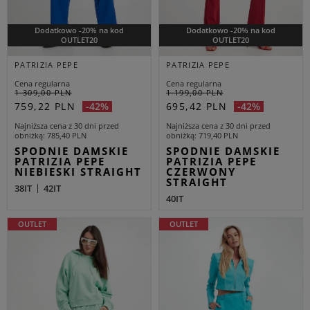
Dodatkowo -20% na kod
Dodatkowo -20% na kod
OUTLET20
OUTLET20
PATRIZIA PEPE
PATRIZIA PEPE
Cena regularna
Cena regularna
1 309,00 PLN
1 199,00 PLN
759,22 PLN
695,42 PLN
-42%
-42%
Najniższa cena z 30 dni przed
Najniższa cena z 30 dni przed
obniżką
785,40 PLN
obniżką
719,40 PLN
SPODNIE DAMSKIE
SPODNIE DAMSKIE
PATRIZIA PEPE
PATRIZIA PEPE
NIEBIESKI STRAIGHT
CZERWONY
STRAIGHT
38IT
42IT
40IT
OUTLET
OUTLET