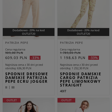
Dodatkowo -20% na kod
Dodatkowo -20% na kod
OUTLET20
OUTLET20
PATRIZIA PEPE
PATRIZIA PEPE
Cena regularna
Cena regularna
909,00 PLN
1 789,00 PLN
609,03 PLN
1 198,63 PLN
-33%
-33%
Najniższa cena z 30 dni przed
Najniższa cena z 30 dni przed
obniżką
636,30 PLN
obniżką
1 252,30 PLN
SPODNIE DRESOWE
SPODNIE DAMSKIE
DAMSKIE PATRIZIA
CARGO PATRIZIA
PEPE ECRU JOGGER
PEPE LIMONKOWY
STRAIGHT
II
III
40IT
OUTLET
OUTLET