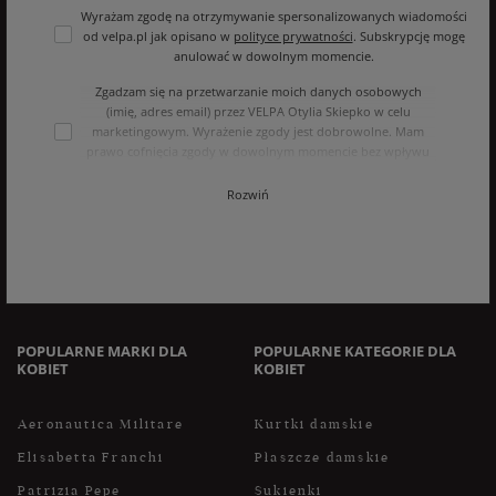
Wyrażam zgodę na otrzymywanie spersonalizowanych wiadomości
od velpa.pl jak opisano w
polityce prywatności
. Subskrypcję mogę
anulować w dowolnym momencie.
Zgadzam się na przetwarzanie moich danych osobowych
(imię, adres email) przez VELPA Otylia Skiepko w celu
marketingowym. Wyrażenie zgody jest dobrowolne. Mam
prawo cofnięcia zgody w dowolnym momencie bez wpływu
na zgodność z prawem przetwarzania, którego dokonano na
podstawie zgody przed jej cofnięciem. Mam prawo dostępu
Rozwiń
do treści swoich danych i ich sprostowania, usunięcia,
ograniczenia przetwarzania, oraz prawo do przenoszenia
danych na zasadach zawartych w polityce prywatności sklepu
internetowego. Dane osobowe w sklepie internetowym
przetwarzane są zgodnie z polityką prywatności. Zachęcamy
do zapoznania się z polityką przed wyrażeniem zgody.
POPULARNE MARKI DLA
POPULARNE KATEGORIE DLA
KOBIET
KOBIET
Aeronautica Militare
Kurtki damskie
Elisabetta Franchi
Płaszcze damskie
Patrizia Pepe
Sukienki