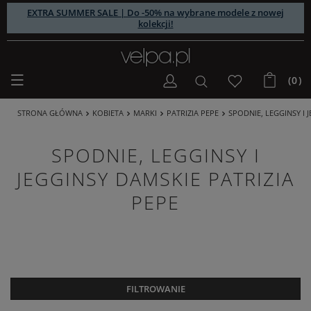
EXTRA SUMMER SALE | Do -50% na wybrane modele z nowej
kolekcji!
(0)
STRONA GŁÓWNA
KOBIETA
MARKI
PATRIZIA PEPE
SPODNIE, LEGGINSY I 
SPODNIE, LEGGINSY I
JEGGINSY DAMSKIE PATRIZIA
PEPE
FILTROWANIE