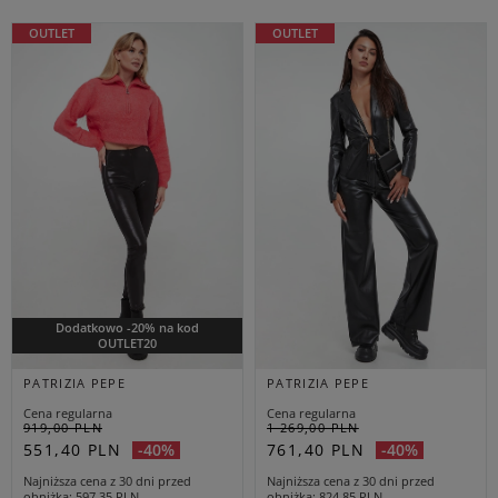
OUTLET
OUTLET
Dodatkowo -20% na kod
OUTLET20
PATRIZIA PEPE
PATRIZIA PEPE
Cena regularna
Cena regularna
919,00 PLN
1 269,00 PLN
551,40 PLN
761,40 PLN
-40%
-40%
Najniższa cena z 30 dni przed
Najniższa cena z 30 dni przed
obniżką
597,35 PLN
obniżką
824,85 PLN