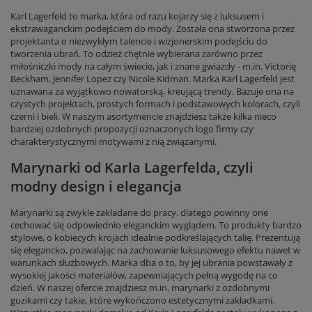
Karl Lagerfeld to marka, która od razu kojarzy się z luksusem i
ekstrawaganckim podejściem do mody. Została ona stworzona przez
projektanta o niezwykłym talencie i wizjonerskim podejściu do
tworzenia ubrań. To odzież chętnie wybierana zarówno przez
miłośniczki mody na całym świecie, jak i znane gwiazdy - m.in. Victorię
Beckham, Jennifer Lopez czy Nicole Kidman. Marka Karl Lagerfeld jest
uznawana za wyjątkowo nowatorską, kreującą trendy. Bazuje ona na
czystych projektach, prostych formach i podstawowych kolorach, czyli
czerni i bieli. W naszym asortymencie znajdziesz także kilka nieco
bardziej ozdobnych propozycji oznaczonych logo firmy czy
charakterystycznymi motywami z nią związanymi.
Marynarki od Karla Lagerfelda, czyli
modny design i elegancja
Marynarki są zwykle zakładane do pracy, dlatego powinny one
cechować się odpowiednio eleganckim wyglądem. To produkty bardzo
stylowe, o kobiecych krojach idealnie podkreślających talię. Prezentują
się elegancko, pozwalając na zachowanie luksusowego efektu nawet w
warunkach służbowych. Marka dba o to, by jej ubrania powstawały z
wysokiej jakości materiałów, zapewniających pełną wygodę na co
dzień. W naszej ofercie znajdziesz m.in. marynarki z ozdobnymi
guzikami czy takie, które wykończono estetycznymi zakładkami.