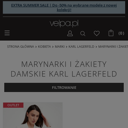
EXTRA SUMMER SALE | Do -50% na wybrane modele z nowej
kolekcji!
(0)
STRONA GŁÓWNA
KOBIETA
MARKI
KARL LAGERFELD
MARYNARKI I ŻAKIE
MARYNARKI I ŻAKIETY
DAMSKIE KARL LAGERFELD
FILTROWANIE
OUTLET