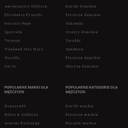
Aeronautica Militare
Kurtki damskie
Elisabetta Franchi
Płaszcze damskie
Patrizia Pepe
Sukienki
Sportalm
Swetry damskie
Twinset
Torebki
Weekend Max Mara
Spódnice
Marella
Płaszcze damskie
Liu Jo
Obuwie damskie
POPULARNE MARKI DLA
POPULARNE KATEGORIE DLA
MĘŻCZYZN
MĘŻCZYZN
Dsquared2
Kurtki męskie
Dolce & Gabbana
Płaszcze męskie
Armani Exchange
Koszule męskie