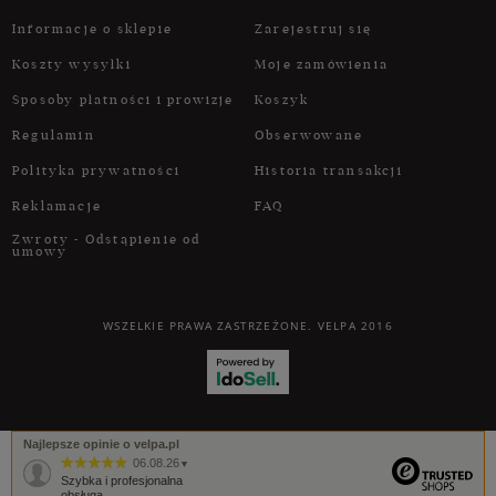
Informacje o sklepie
Zarejestruj się
Koszty wysyłki
Moje zamówienia
Sposoby płatności i prowizje
Koszyk
Regulamin
Obserwowane
Polityka prywatności
Historia transakcji
Reklamacje
FAQ
Zwroty - Odstąpienie od
umowy
WSZELKIE PRAWA ZASTRZEŻONE. VELPA 2016
Najlepsze opinie o velpa.pl
06.08.26
▼
Szybka i profesjonalna
obsługa