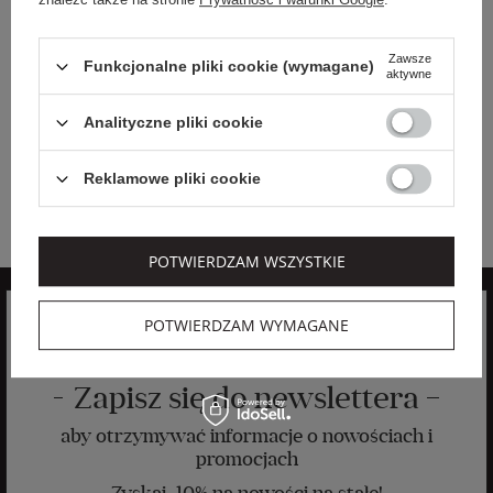
BALMAIN PARIS HAIR
COUTURE
Zawsze
Funkcjonalne pliki cookie (wymagane)
Cena regularna
aktywne
1 799,99 PLN
1 439,99 PLN
-20%
Analityczne pliki cookie
Najniższa cena z 30 dni przed
obniżką
1 799,99 PLN
SPINKA ZE SZPILKĄ
Reklamowe pliki cookie
BALMAIN PARIS HA…
POTWIERDZAM WSZYSTKIE
POTWIERDZAM WYMAGANE
Zapisz się do newslettera
aby otrzymywać informacje o nowościach i
promocjach