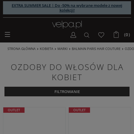
EXTRA SUMMER SALE | Do -50% na wybrane modele z nowej
kolekcji!
(0)
STRONA GŁÓWNA
KOBIETA
MARKI
BALMAIN PARIS HAIR COUTURE
OZDO
OZDOBY DO WŁOSÓW DLA
KOBIET
FILTROWANIE
OUTLET
OUTLET