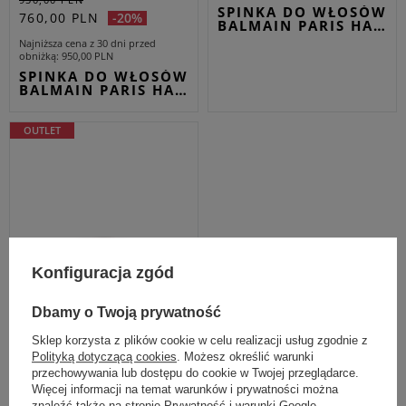
SPINKA DO WŁOSÓW
760,00 PLN
-20%
BALMAIN PARIS HA…
Najniższa cena z 30 dni przed
obniżką
950,00 PLN
SPINKA DO WŁOSÓW
BALMAIN PARIS HA…
OUTLET
Konfiguracja zgód
Dbamy o Twoją prywatność
Sklep korzysta z plików cookie w celu realizacji usług zgodnie z
Polityką dotyczącą cookies
. Możesz określić warunki
przechowywania lub dostępu do cookie w Twojej przeglądarce.
Więcej informacji na temat warunków i prywatności można
znaleźć także na stronie
Prywatność i warunki Google
.