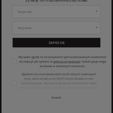
Zyskaj -10% na nowości na stałe!
ZAPISZ SIĘ
Wyrażam zgodę na otrzymywanie spersonalizowanych wiadomości
od velpa.pl jak opisano w
polityce prywatności
. Subskrypcję mogę
anulować w dowolnym momencie.
Zgadzam się na przetwarzanie moich danych osobowych
(imię, adres email) przez VELPA Otylia Skiepko w celu
marketingowym. Wyrażenie zgody jest dobrowolne. Mam
prawo cofnięcia zgody w dowolnym momencie bez wpływu
na zgodność z prawem przetwarzania, którego dokonano na
podstawie zgody przed jej cofnięciem. Mam prawo dostępu
Rozwiń
do treści swoich danych i ich sprostowania, usunięcia,
ograniczenia przetwarzania, oraz prawo do przenoszenia
danych na zasadach zawartych w polityce prywatności sklepu