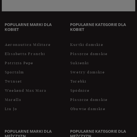
internetowego. Dane osobowe w sklepie internetowym
przetwarzane są zgodnie z polityką prywatności. Zachęcamy
do zapoznania się z polityką przed wyrażeniem zgody.
POPULARNE MARKI DLA
POPULARNE KATEGORIE DLA
KOBIET
KOBIET
Aeronautica Militare
Kurtki damskie
Elisabetta Franchi
Płaszcze damskie
Patrizia Pepe
Sukienki
Sportalm
Swetry damskie
Twinset
Torebki
Weekend Max Mara
Spódnice
Marella
Płaszcze damskie
Liu Jo
Obuwie damskie
POPULARNE MARKI DLA
POPULARNE KATEGORIE DLA
MĘŻCZYZN
MĘŻCZYZN