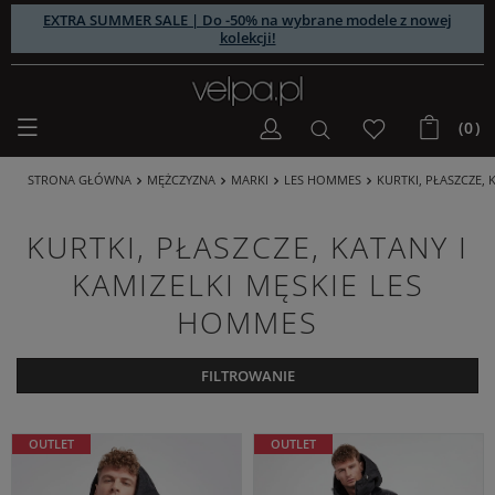
EXTRA SUMMER SALE | Do -50% na wybrane modele z nowej
kolekcji!
(0)
STRONA GŁÓWNA
MĘŻCZYZNA
MARKI
LES HOMMES
KURTKI, PŁASZCZE, 
KURTKI, PŁASZCZE, KATANY I
KAMIZELKI MĘSKIE LES
HOMMES
FILTROWANIE
OUTLET
OUTLET