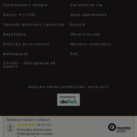
Informacje o sklepie
Zarejestruj się
Koszty wysyłki
Moje zamówienia
Sposoby płatności i prowizje
Koszyk
Regulamin
Obserwowane
Polityka prywatności
Historia transakcji
Reklamacje
FAQ
Zwroty - Odstąpienie od
umowy
WSZELKIE PRAWA ZASTRZEŻONE. VELPA 2016
Najlepsze opinie o velpa.pl
08.08.26
▼
Przesyłka dostarczona .
Dziękuję bardzo szybko .