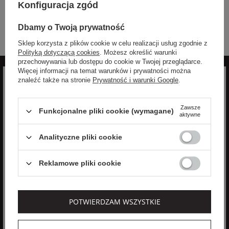
mężczyzn, którzy szukają idealnie skrojonych ubrań o eleganckim i
Konfiguracja zgód
modnym wzornictwie. Charakterystyczny, miejski styl daje poczucie
swobody i pozwala na wyrażenie swojego indywidualnego stylu.
Dbamy o Twoją prywatność
Sklep korzysta z plików cookie w celu realizacji usług zgodnie z
Polityką dotyczącą cookies
. Możesz określić warunki
przechowywania lub dostępu do cookie w Twojej przeglądarce.
Więcej informacji na temat warunków i prywatności można
znaleźć także na stronie
Prywatność i warunki Google
.
Zawsze
Funkcjonalne pliki cookie (wymagane)
Zapisz się do newslettera
aktywne
aby otrzymywać informacje o nowościach i
Analityczne pliki cookie
promocjach
Zyskaj -10% na nowości na stałe!
Reklamowe pliki cookie
POTWIERDZAM WSZYSTKIE