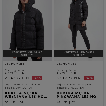
Dodatkowo -20% na kod
Dodatkowo -20% na kod
OUTLET20
OUTLET20
LES HOMMES
LES HOMMES
Cena regularna
Cena regularna
4 679,00 PLN
4 779,00 PLN
2 947,77 PLN
3 010,77 PLN
-37%
-37%
Najniższa cena z 30 dni przed
Najniższa cena z 30 dni przed
obniżką
3 041,35 PLN
obniżką
3 106,35 PLN
KURTKA MĘSKA
KURTKA MĘSKA
WEŁNIANA LES HO…
PIKOWANA LES HO…
50
52
54
48
50
52