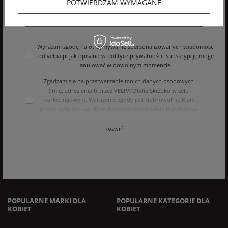
POTWIERDZAM WYMAGANE
ZAPISZ SIĘ
Wyrażam zgodę na otrzymywanie spersonalizowanych wiadomości
od velpa.pl jak opisano w
polityce prywatności
. Subskrypcję mogę
anulować w dowolnym momencie.
Zgadzam się na przetwarzanie moich danych osobowych
(imię, adres email) przez VELPA Otylia Skiepko w celu
marketingowym. Wyrażenie zgody jest dobrowolne. Mam
prawo cofnięcia zgody w dowolnym momencie bez wpływu
na zgodność z prawem przetwarzania, którego dokonano na
podstawie zgody przed jej cofnięciem. Mam prawo dostępu
Rozwiń
do treści swoich danych i ich sprostowania, usunięcia,
ograniczenia przetwarzania, oraz prawo do przenoszenia
danych na zasadach zawartych w polityce prywatności sklepu
internetowego. Dane osobowe w sklepie internetowym
przetwarzane są zgodnie z polityką prywatności. Zachęcamy
do zapoznania się z polityką przed wyrażeniem zgody.
POPULARNE MARKI DLA
POPULARNE KATEGORIE DLA
KOBIET
KOBIET