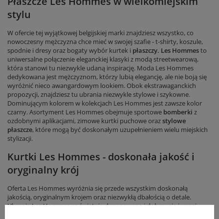
Płaszcze Les Hommes w wielkomiejskim
stylu
W ofercie tej wyjątkowej belgijskiej marki znajdziesz wszystko, co
nowoczesny mężczyzna chce mieć w swojej szafie - t-shirty, koszule,
spodnie i dresy oraz bogaty wybór kurtek i
płaszczy. Les Hommes
to
uniwersalne połączenie eleganckiej klasyki z modą streetwearową,
która stanowi tu niezwykle udaną inspirację. Moda Les Hommes
dedykowana jest mężczyznom, którzy lubią elegancję, ale nie boją się
wyróżnić nieco awangardowym lookiem. Obok ekstrawaganckich
propozycji, znajdziesz tu ubrania niezwykle stylowe i szykowne.
Dominującym kolorem w kolekcjach Les Hommes jest zawsze kolor
czarny. Asortyment Les Hommes obejmuje sportowe
bomberki
z
ozdobnymi aplikacjami, zimowe kurtki puchowe oraz
stylowe
płaszcze
, które mogą być doskonałym uzupełnieniem wielu miejskich
stylizacji.
Kurtki Les Hommes - doskonała jakość i
oryginalny krój
Oferta Les Hommes wyróżnia się przede wszystkim doskonałą
jakością, oryginalnym krojem oraz niezwykłą dbałością o detale.
Ubrania Les Hommes są świetnie dopasowane i dobrze się je nosi.
Płaszcze i kurtki Les Hommes
to doskonała propozycja dla tych