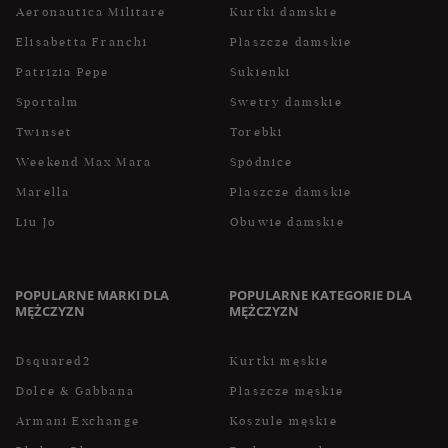
Aeronautica Militare
Kurtki damskie
Elisabetta Franchi
Płaszcze damskie
Patrizia Pepe
Sukienki
Sportalm
Swetry damskie
Twinset
Torebki
Weekend Max Mara
Spódnice
Marella
Płaszcze damskie
Liu Jo
Obuwie damskie
POPULARNE MARKI DLA
POPULARNE KATEGORIE DLA
MĘŻCZYZN
MĘŻCZYZN
Dsquared2
Kurtki męskie
Dolce & Gabbana
Płaszcze męskie
Armani Exchange
Koszule męskie