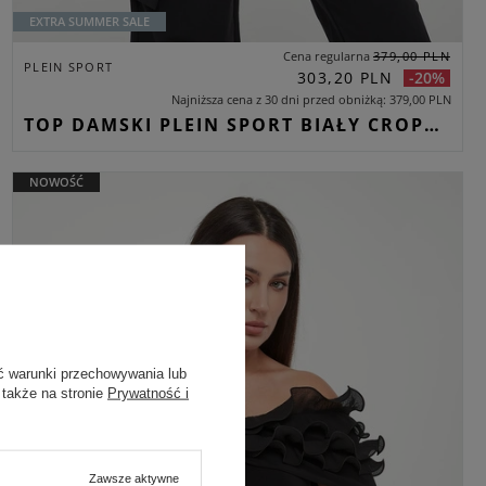
EXTRA SUMMER SALE
Cena regularna
379,00 PLN
PLEIN SPORT
303,20 PLN
-20%
Najniższa cena z 30 dni przed obniżką
379,00 PLN
TOP DAMSKI PLEIN SPORT BIAŁY CROPPED
NOWOŚĆ
ć warunki przechowywania lub
 także na stronie
Prywatność i
Zawsze aktywne