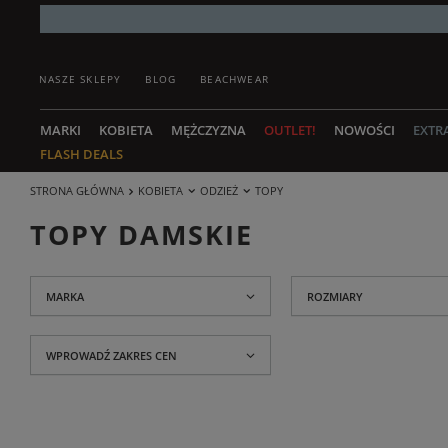
NASZE SKLEPY
BLOG
BEACHWEAR
MARKI
KOBIETA
MĘŻCZYZNA
OUTLET!
NOWOŚCI
EXTR
FLASH DEALS
STRONA GŁÓWNA
KOBIETA
ODZIEŻ
TOPY
TOPY DAMSKIE
MARKA
ROZMIARY
WPROWADŹ ZAKRES CEN