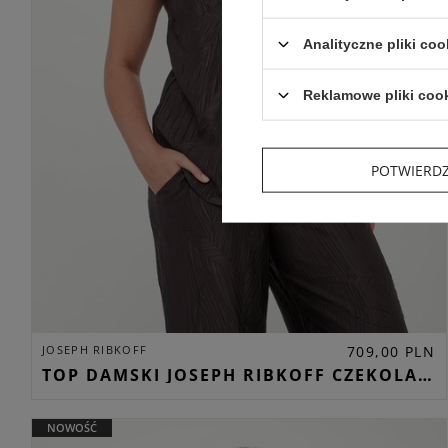
Analityczne pliki coo
Reklamowe pliki coo
POTWIERD
JOSEPH RIBKOFF
709,00 PLN
TOP DAMSKI JOSEPH RIBKOFF CZEKOLADOWY REGULAR
NOWOŚĆ