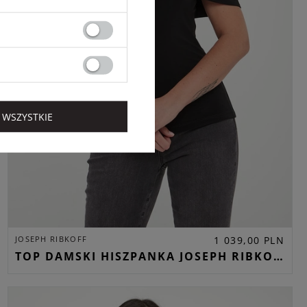
 WSZYSTKIE
JOSEPH RIBKOFF
1 039,00 PLN
TOP DAMSKI HISZPANKA JOSEPH RIBKOFF CZARNY REGULAR