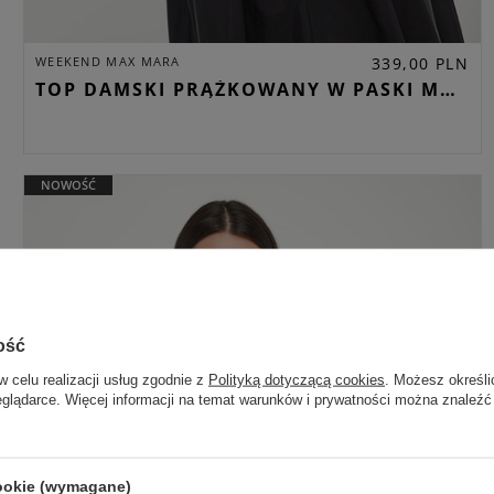
WEEKEND MAX MARA
339,00 PLN
TOP DAMSKI PRĄŻKOWANY W PASKI MULTIK WEEKEND MAX MARA BIAŁY SLIM
NOWOŚĆ
ość
w celu realizacji usług zgodnie z
Polityką dotyczącą cookies
. Możesz określi
eglądarce. Więcej informacji na temat warunków i prywatności można znaleźć
cookie (wymagane)