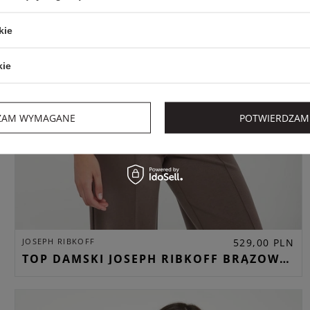
kie
kie
ZAM WYMAGANE
POTWIERDZAM
JOSEPH RIBKOFF
529,00 PLN
TOP DAMSKI JOSEPH RIBKOFF BRĄZOWY REGULAR