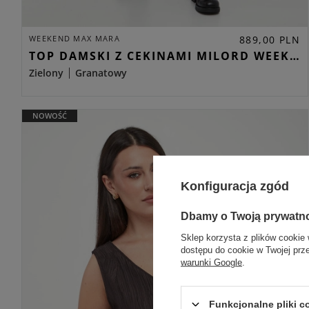
WEEKEND MAX MARA
889,00 PLN
TOP DAMSKI Z CEKINAMI MILORD WEEKEND MAX MARA ZIELONY REGULAR
Zielony
Granatowy
NOWOŚĆ
Konfiguracja zgód
Dbamy o Twoją prywatn
Sklep korzysta z plików cookie 
dostępu do cookie w Twojej prz
warunki Google
.
Funkcjonalne pliki 