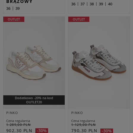
BRĄZOWY
36
37
38
39
40
36
39
OUTLET
OUTLET
Dodatkowo -20% na kod
OUTLET20
PINKO
PINKO
Cena regularna
Cena regularna
1 289,00 PLN
1 129,00 PLN
902,30 PLN
-30%
790,30 PLN
-30%