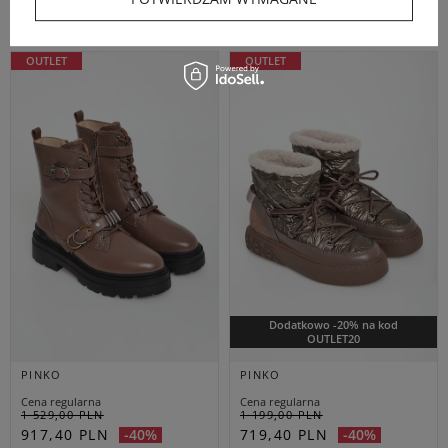
37
39
40
37
38
39
OUTLET
OUTLET
Dodatkowo -20% na kod
OUTLET20
PINKO
PINKO
Cena regularna
Cena regularna
1 529,00 PLN
1 199,00 PLN
917,40 PLN
719,40 PLN
-40%
-40%