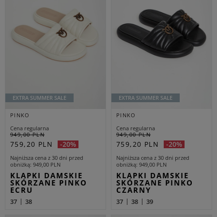
EXTRA SUMMER SALE
EXTRA SUMMER SALE
PINKO
PINKO
Cena regularna
Cena regularna
949,00 PLN
949,00 PLN
759,20 PLN
759,20 PLN
-20%
-20%
Najniższa cena z 30 dni przed
Najniższa cena z 30 dni przed
obniżką
949,00 PLN
obniżką
949,00 PLN
KLAPKI DAMSKIE
KLAPKI DAMSKIE
SKÓRZANE PINKO
SKÓRZANE PINKO
ECRU
CZARNY
37
38
37
38
39