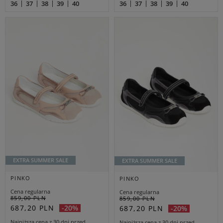
36
37
38
39
40
36
37
38
39
40
EXTRA SUMMER SALE
EXTRA SUMMER SALE
PINKO
PINKO
Cena regularna
Cena regularna
859,00 PLN
859,00 PLN
687,20 PLN
-20%
687,20 PLN
-20%
Najniższa cena z 30 dni przed
Najniższa cena z 30 dni przed