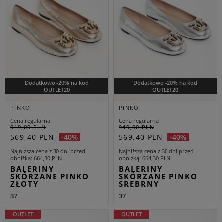
Dodatkowo -20% na kod
Dodatkowo -20% na kod
OUTLET20
OUTLET20
PINKO
PINKO
Cena regularna
Cena regularna
949,00 PLN
949,00 PLN
569,40 PLN
569,40 PLN
-40%
-40%
Najniższa cena z 30 dni przed
Najniższa cena z 30 dni przed
obniżką
664,30 PLN
obniżką
664,30 PLN
BALERINY
BALERINY
SKÓRZANE PINKO
SKÓRZANE PINKO
ZŁOTY
SREBRNY
37
37
OUTLET
OUTLET