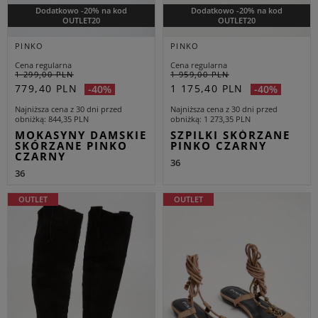
Dodatkowo -20% na kod
Dodatkowo -20% na kod
OUTLET20
OUTLET20
PINKO
PINKO
Cena regularna
Cena regularna
1 299,00 PLN
1 959,00 PLN
779,40 PLN
1 175,40 PLN
-40%
-40%
Najniższa cena z 30 dni przed
Najniższa cena z 30 dni przed
obniżką
844,35 PLN
obniżką
1 273,35 PLN
MOKASYNY DAMSKIE
SZPILKI SKÓRZANE
SKÓRZANE PINKO
PINKO CZARNY
CZARNY
36
36
OUTLET
OUTLET