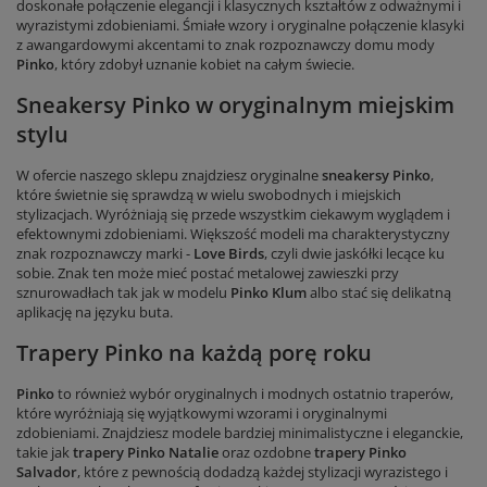
doskonałe połączenie elegancji i klasycznych kształtów z odważnymi i
wyrazistymi zdobieniami. Śmiałe wzory i oryginalne połączenie klasyki
z awangardowymi akcentami to znak rozpoznawczy domu mody
Pinko
, który zdobył uznanie kobiet na całym świecie.
Sneakersy Pinko w oryginalnym miejskim
stylu
W ofercie naszego sklepu znajdziesz oryginalne
sneakersy Pinko
,
które świetnie się sprawdzą w wielu swobodnych i miejskich
stylizacjach. Wyróżniają się przede wszystkim ciekawym wyglądem i
efektownymi zdobieniami. Większość modeli ma charakterystyczny
znak rozpoznawczy marki -
Love Birds
, czyli dwie jaskółki lecące ku
sobie. Znak ten może mieć postać metalowej zawieszki przy
sznurowadłach tak jak w modelu
Pinko Klum
albo stać się delikatną
aplikację na języku buta.
Trapery Pinko na każdą porę roku
Pinko
to również wybór oryginalnych i modnych ostatnio traperów,
które wyróżniają się wyjątkowymi wzorami i oryginalnymi
zdobieniami. Znajdziesz modele bardziej minimalistyczne i eleganckie,
takie jak
trapery Pinko
Natalie
oraz ozdobne
trapery Pinko
Salvador
, które z pewnością dodadzą każdej stylizacji wyrazistego i