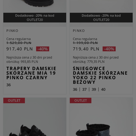
Dodatkowo -20% na kod
Dodatkowo -20% na kod
OUTLET20
OUTLET20
PINKO
PINKO
Cena regularna
Cena regularna
1 529,00 PLN
1 199,00 PLN
917,40 PLN
719,40 PLN
-40%
-40%
Najniższa cena z 30 dni przed
Najniższa cena z 30 dni przed
obniżką
993,85 PLN
obniżką
779,35 PLN
TRAPERY DAMSKIE
ŚNIEGOWCE
SKÓRZANE MIA 19
DAMSKIE SKÓRZANE
PINKO CZARNY
YOKO 22 PINKO
BEŻOWY
36
36
37
39
40
OUTLET
OUTLET