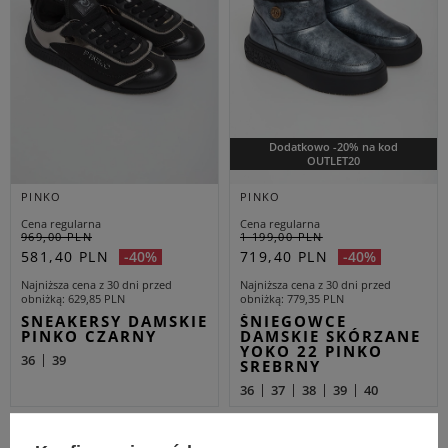
Dodatkowo -20% na kod
OUTLET20
PINKO
PINKO
Cena regularna
Cena regularna
969,00 PLN
1 199,00 PLN
581,40 PLN
719,40 PLN
-40%
-40%
Najniższa cena z 30 dni przed
Najniższa cena z 30 dni przed
obniżką
629,85 PLN
obniżką
779,35 PLN
SNEAKERSY DAMSKIE
ŚNIEGOWCE
PINKO CZARNY
DAMSKIE SKÓRZANE
YOKO 22 PINKO
36
39
SREBRNY
36
37
38
39
40
OUTLET
OUTLET