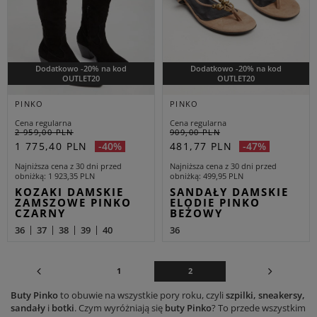
Dodatkowo -20% na kod
Dodatkowo -20% na kod
OUTLET20
OUTLET20
PINKO
PINKO
Cena regularna
Cena regularna
2 959,00 PLN
909,00 PLN
1 775,40 PLN
481,77 PLN
-40%
-47%
Najniższa cena z 30 dni przed
Najniższa cena z 30 dni przed
obniżką
1 923,35 PLN
obniżką
499,95 PLN
KOZAKI DAMSKIE
SANDAŁY DAMSKIE
ZAMSZOWE PINKO
ELODIE PINKO
CZARNY
BEŻOWY
36
37
38
39
40
36
1
2
Buty
Pinko
to obuwie na wszystkie pory roku, czyli
szpilki, sneakersy,
sandały
i
botki
. Czym wyróżniają się
buty Pinko
? To przede wszystkim