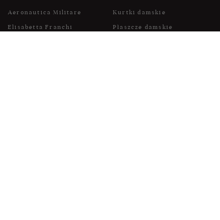
Aeronautica Militare
Kurtki damskie
Elisabetta Franchi
Płaszcze damskie
Patrizia Pepe
Sukienki
Sportalm
Swetry damskie
Twinset
Torebki
Weekend Max Mara
Spódnice
Marella
Płaszcze damskie
Liu Jo
Obuwie damskie
POPULARNE MARKI DLA
POPULARNE KATEGORIE DLA
MĘŻCZYZN
MĘŻCZYZN
Dsquared2
Kurtki męskie
Dolce & Gabbana
Płaszcze męskie
Armani Exchange
Koszule męskie