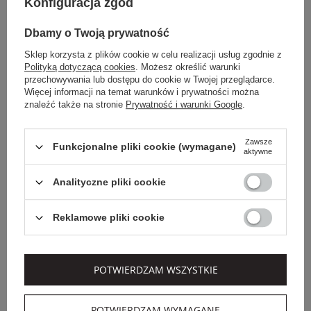
Konfiguracja zgód
Dbamy o Twoją prywatność
Sklep korzysta z plików cookie w celu realizacji usług zgodnie z
Polityką dotyczącą cookies
. Możesz określić warunki
przechowywania lub dostępu do cookie w Twojej przeglądarce.
Więcej informacji na temat warunków i prywatności można
znaleźć także na stronie
Prywatność i warunki Google
.
Zawsze
Funkcjonalne pliki cookie (wymagane)
aktywne
Dodatkowo -20% na kod
Dodatkowo -20% na kod
OUTLET20
OUTLET20
Analityczne pliki cookie
PINKO
PINKO
Reklamowe pliki cookie
Cena regularna
Cena regularna
1 349,00 PLN
1 079,00 PLN
809,40 PLN
647,40 PLN
-40%
-40%
Najniższa cena z 30 dni przed
Najniższa cena z 30 dni przed
POTWIERDZAM WSZYSTKIE
obniżką
876,85 PLN
obniżką
701,35 PLN
BOTKI DAMSKIE
SNEAKERSY DAMSKIE
SKÓRZANE LUCY 25
SKÓRZANE GEM 07
POTWIERDZAM WYMAGANE
PINKO CZARNY
PINKO BEŻOWY