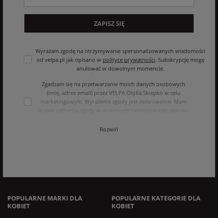
ZAPISZ SIĘ
Wyrażam zgodę na otrzymywanie spersonalizowanych wiadomości
od velpa.pl jak opisano w
polityce prywatności
. Subskrypcję mogę
anulować w dowolnym momencie.
Zgadzam się na przetwarzanie moich danych osobowych
(imię, adres email) przez VELPA Otylia Skiepko w celu
marketingowym. Wyrażenie zgody jest dobrowolne. Mam
prawo cofnięcia zgody w dowolnym momencie bez wpływu
na zgodność z prawem przetwarzania, którego dokonano na
podstawie zgody przed jej cofnięciem. Mam prawo dostępu
Rozwiń
do treści swoich danych i ich sprostowania, usunięcia,
ograniczenia przetwarzania, oraz prawo do przenoszenia
danych na zasadach zawartych w polityce prywatności sklepu
internetowego. Dane osobowe w sklepie internetowym
przetwarzane są zgodnie z polityką prywatności. Zachęcamy
do zapoznania się z polityką przed wyrażeniem zgody.
POPULARNE MARKI DLA
POPULARNE KATEGORIE DLA
KOBIET
KOBIET