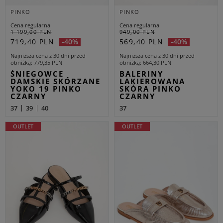
PINKO
PINKO
Cena regularna
Cena regularna
1 199,00 PLN
949,00 PLN
719,40 PLN
569,40 PLN
-40%
-40%
Najniższa cena z 30 dni przed
Najniższa cena z 30 dni przed
obniżką
779,35 PLN
obniżką
664,30 PLN
ŚNIEGOWCE
BALERINY
DAMSKIE SKÓRZANE
LAKIEROWANA
YOKO 19 PINKO
SKÓRA PINKO
CZARNY
CZARNY
37
39
40
37
OUTLET
OUTLET