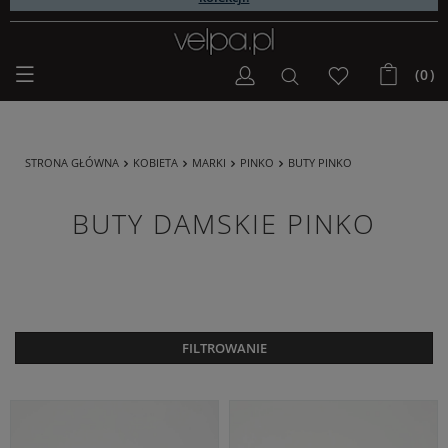
EXTRA SUMMER SALE | Do -50% na wybrane modele z nowej
kolekcji!
(0)
STRONA GŁÓWNA
KOBIETA
MARKI
PINKO
BUTY PINKO
BUTY DAMSKIE PINKO
FILTROWANIE