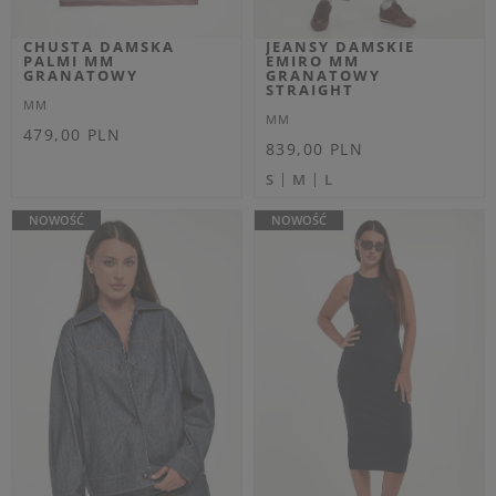
Dodatkowo -20% na kod
OUTLET20
ŻAKIET DAMSKI
KURTKA DAMSKA
SZTRUKSOWY LABILE
SZTRUKSOWA DAMARA
MM BIAŁY SLIM
MM CZARNY REGULAR
MM
MM
1 299,00 PLN
Cena regularna
1 179,00 PLN
XS
M
707,40 PLN
-40%
Najniższa cena z 30 dni przed