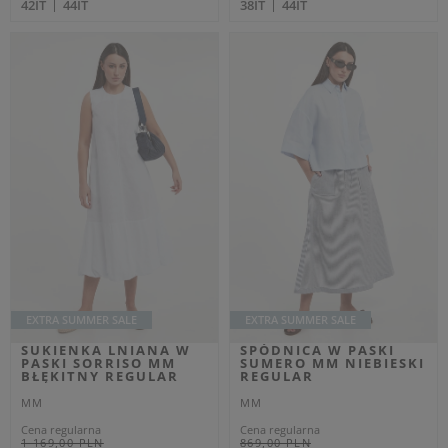
Dodatkowo -20% na kod
OUTLET20
SUKIENKA NEWPORT
BLUZA DAMSKA
MM GRANATOWY SLIM
JUMCOS MM CZARNY
RELAXED
MM
MM
Cena regularna
949,00 PLN
Cena regularna
849,00 PLN
569,40 PLN
-40%
509,40 PLN
-40%
Najniższa cena z 30 dni przed
Najniższa cena z 30 dni przed
obniżką
616,85 PLN
obniżką
551,85 PLN
S
M
XS
M
OUTLET
OUTLET