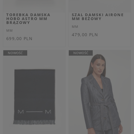
EXTRA SUMMER SALE
EXTRA SUMMER SALE
SWETER DAMSKI
SPODNIE DAMSKIE
ORBITA MM
VISTA MM BIAŁY
CZERWONY SLIM
JOGGER
MM
MM
Cena regularna
Cena regularna
799,00 PLN
899,00 PLN
559,30 PLN
629,30 PLN
-30%
-30%
Najniższa cena z 30 dni przed
Najniższa cena z 30 dni przed
obniżką
599,25 PLN
obniżką
674,25 PLN
XS
S
L
XS