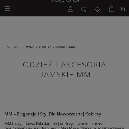
713,30 PLN
804,30 PLN
-30%
-30%
(0)
Najniższa cena z 30 dni przed
Najniższa cena z 30 dni przed
obniżką
764,25 PLN
obniżką
861,75 PLN
XS
M
EXTRA SUMMER SALE
EXTRA SUMMER SALE
MARYNARKA DAMSKA
SPODNIE DAMSKIE
ROTONDO MM BEŻOWY
AGORAIO MM BEŻOWY