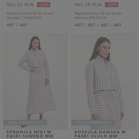
Dodatkowo -20% na kod
Dodatkowo -20% na kod
OUTLET20
OUTLET20
TOP DAMSKI
BLUZA DAMSKA
PRĄŻKOWANY TONDO
CREWNECK JUMCOS
MM CZARNY SLIM
MM RÓŻOWY RELAXED
MM
MM
Cena regularna
Cena regularna
449,00 PLN
849,00 PLN
269,40 PLN
509,40 PLN
-40%
-40%
Najniższa cena z 30 dni przed
Najniższa cena z 30 dni przed
obniżką
291,85 PLN
obniżką
551,85 PLN
XS
S
L
XS
M
OUTLET