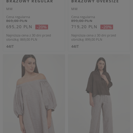
Dodatkowo -20% na kod
OUTLET20
POLO DAMSKIE NAVE
MM RÓŻOWY REGULAR
MM
Cena regularna
699,00 PLN
419,40 PLN
-40%
Najniższa cena z 30 dni przed
obniżką
454,35 PLN
L