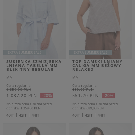
ZAPISZ SIĘ
Wyrażam zgodę na otrzymywanie spersonalizowanych wiadomości
od velpa.pl jak opisano w
polityce prywatności
. Subskrypcję mogę
anulować w dowolnym momencie.
Zgadzam się na przetwarzanie moich danych osobowych
(imię, adres email) przez VELPA Otylia Skiepko w celu
marketingowym. Wyrażenie zgody jest dobrowolne. Mam
prawo cofnięcia zgody w dowolnym momencie bez wpływu
na zgodność z prawem przetwarzania, którego dokonano na
podstawie zgody przed jej cofnięciem. Mam prawo dostępu
Rozwiń
do treści swoich danych i ich sprostowania, usunięcia,
ograniczenia przetwarzania, oraz prawo do przenoszenia
danych na zasadach zawartych w polityce prywatności sklepu
internetowego. Dane osobowe w sklepie internetowym
przetwarzane są zgodnie z polityką prywatności. Zachęcamy
do zapoznania się z polityką przed wyrażeniem zgody.
POPULARNE MARKI DLA
POPULARNE KATEGORIE DLA
KOBIET
KOBIET
Aeronautica Militare
Kurtki damskie