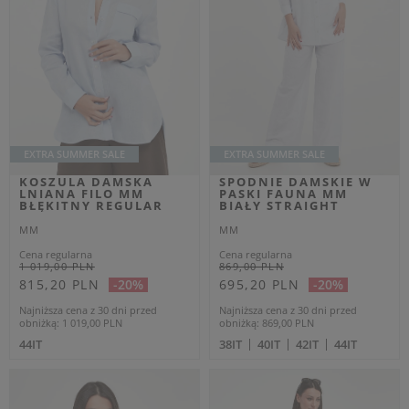
SWETER DAMSKI
SWETER DAMSKI
STIRIA MM
STIRIA MM BIAŁY
GRANATOWY REGULAR
REGULAR
MM
MM
Cena regularna
Cena regularna
949,00 PLN
949,00 PLN
569,40 PLN
569,40 PLN
-40%
-40%
Najniższa cena z 30 dni przed
Najniższa cena z 30 dni przed
obniżką
616,85 PLN
obniżką
616,85 PLN
XS
L
L
OUTLET
OUTLET