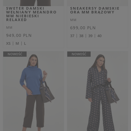
EXTRA SUMMER SALE
EXTRA SUMMER SALE
KOSZULA DAMSKA
BLUZA DAMSKA MADIA
POPELINOWA LABANO
MM REGULAR
MM BEŻOWY RELAXED
MM
MM
Cena regularna
Cena regularna
999,00 PLN
919,00 PLN
699,30 PLN
-30%
643,30 PLN
-30%
Najniższa cena z 30 dni przed
Najniższa cena z 30 dni przed
obniżką
749,25 PLN
obniżką
689,25 PLN
XS
S
M
38IT
40IT
42IT
44IT