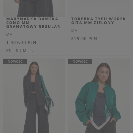
Cena regularna
1 079,00 PLN
929,00 PLN
647,40 PLN
-40%
557,40 PLN
-40%
Najniższa cena z 30 dni przed
Najniższa cena z 30 dni przed
obniżką
701,35 PLN
obniżką
603,85 PLN
XS
M
L
S
OUTLET
OUTLET
Dodatkowo -20% na kod
OUTLET20
SPODNIE DAMSKIE
SWETER DAMSKI