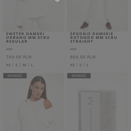
OUTLET
OUTLET
Dodatkowo -20% na kod
OUTLET20
T-SHIRT DAMSKI
TOP DAMSKI TONDO
COMODO MM ECRU
MM GRANATOWY SLIM
REGULAR
MM
MM
Cena regularna
Cena regularna
449,00 PLN
549,00 PLN
269,40 PLN
-40%
329,40 PLN
-40%