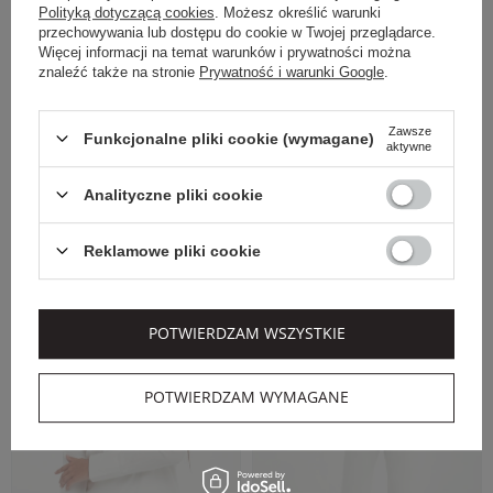
Polityką dotyczącą cookies
. Możesz określić warunki
przechowywania lub dostępu do cookie w Twojej przeglądarce.
Więcej informacji na temat warunków i prywatności można
znaleźć także na stronie
Prywatność i warunki Google
.
Zawsze
Funkcjonalne pliki cookie (wymagane)
aktywne
Analityczne pliki cookie
Dodatkowo -20% na kod
Reklamowe pliki cookie
OUTLET20
BLUZA DAMSKA ZE
KARDIGAN DAMSKI
STÓJKĄ CADICE MM
AEROSI MM BIAŁY
BIAŁY RELAXED
REGULAR
POTWIERDZAM WSZYSTKIE
MM
MM
Cena regularna
Cena regularna
1 149,00 PLN
799,00 PLN
POTWIERDZAM WYMAGANE
689,40 PLN
479,40 PLN
-40%
-40%
Najniższa cena z 30 dni przed
Najniższa cena z 30 dni przed
obniżką
746,85 PLN
obniżką
519,35 PLN
XS
S
M
XS