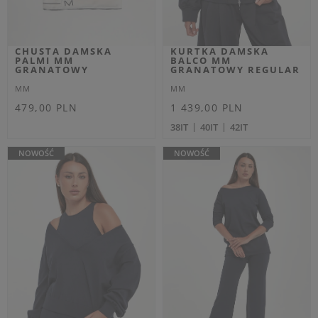
Dodatkowo -20% na kod
Dodatkowo -20% na kod
OUTLET20
OUTLET20
BLUZKA DAMSKA
SPODNIE DAMSKIE
WEŁNIANA AFRICA MM
BILL MM BEŻOWY
BEŻOWY REGULAR
BARREL
MM
MM
Cena regularna
Cena regularna
629,00 PLN
979,00 PLN
377,40 PLN
587,40 PLN
-40%
-40%
Najniższa cena z 30 dni przed
Najniższa cena z 30 dni przed
obniżką
408,85 PLN
obniżką
636,35 PLN
XS
S
M
L
XL
XS
S
OUTLET
OUTLET