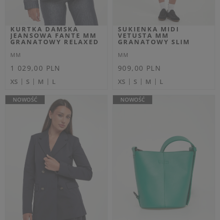
obniżką
766,35 PLN
XS
S
M
OUTLET
OUTLET
Dodatkowo -20% na kod
OUTLET20
SWETER DAMSKI
SWETER DAMSKI
WEŁNIANY Z
MOHEROWY RICETTA
KASZMIREM NEBULA
MM SZARY REGULAR
MM BEŻOWY REGULAR
MM
MM
Cena regularna