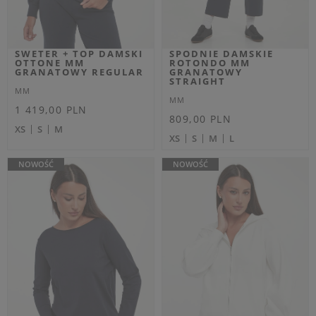
Dodatkowo -20% na kod
Dodatkowo -20% na kod
OUTLET20
OUTLET20
GOLF DAMSKI
PONCZO DAMSKIE
WEŁNIANY BLASY MM
WEŁNIANE BRENTA
BEŻOWY REGULAR
MM SZARY REGULAR
MM
MM
Cena regularna
Cena regularna
629,00 PLN
999,00 PLN
377,40 PLN
599,40 PLN
-40%
-40%
Najniższa cena z 30 dni przed
Najniższa cena z 30 dni przed
obniżką
408,85 PLN
obniżką
649,35 PLN
S
L
OUTLET
OUTLET