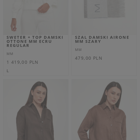
Najniższa cena z 30 dni przed
Najniższa cena z 30 dni przed
obniżką
291,85 PLN
obniżką
356,85 PLN
S
S
OUTLET
OUTLET
Dodatkowo -20% na kod
Dodatkowo -20% na kod
OUTLET20
OUTLET20
SPODNIE DAMSKIE
TOP DAMSKI
DZIANINOWE TEMA
PRĄŻKOWANY TONDO
MM ECRU STRAIGHT
MM BIAŁY SLIM
MM
MM