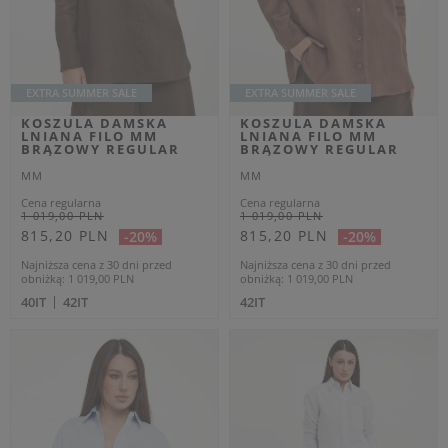
Cena regularna
Cena regularna
1 129,00 PLN
449,00 PLN
677,40 PLN
269,40 PLN
-40%
-40%
Najniższa cena z 30 dni przed
Najniższa cena z 30 dni przed
obniżką
733,85 PLN
obniżką
291,85 PLN
M
L
OUTLET
OUTLET
Dodatkowo -20% na kod
Dodatkowo -20% na kod
OUTLET20
OUTLET20