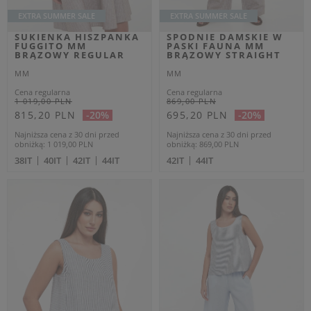
1
2
3
4
Dlaczego warto wybrać odzież
MM
?
Nowoczesny design – Projekty wyróżniają się minimalistycznym
stylem, który podkreśla kobiecą sylwetkę, jednocześnie
zapewniając uniwersalność.
Wszechstronność – Kolekcje obejmują zarówno eleganckie
sukienki i płaszcze, jak i codzienne zestawy, idealne na każdą
okazję.
Najwyższa jakość materiałów – Wysokogatunkowe tkaniny i
precyzyjne wykonanie gwarantują trwałość i wygodę noszenia.
Dopracowane dodatki – Stylowe akcesoria, takie jak torebki,
okulary i obuwie, stanowią doskonałe uzupełnienie każdej
stylizacji.
Kolekcje MM
łączą luksus z funkcjonalnością, oferując ubrania, które
są nie tylko modne, ale także praktyczne. Dzięki szerokiemu wyborowi
fasonów i kolorów każda kobieta znajdzie coś, co idealnie wpisze się w
jej gust i potrzeby.
Zapraszamy do odkrycia ekskluzywnej oferty
damskiej odzieży MM w
naszym sklepie internetowym
. Znajdź swoje ulubione modele i dodaj