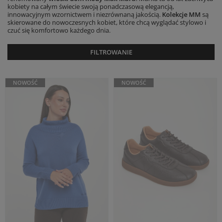
REGULAR
WIDE
MM
MM
Cena regularna
Cena regularna
1 529,00 PLN
869,00 PLN
1 223,20 PLN
608,30 PLN
-20%
-30%
Najniższa cena z 30 dni przed
Najniższa cena z 30 dni przed
obniżką
1 529,00 PLN
obniżką
651,75 PLN
M
L
XS
S
M