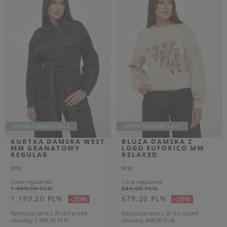
Elisabetta Franchi
Płaszcze damskie
Patrizia Pepe
Sukienki
Sportalm
Swetry damskie
Twinset
Torebki
Weekend Max Mara
Spódnice
Marella
Płaszcze damskie
Liu Jo
Obuwie damskie
POPULARNE MARKI DLA
POPULARNE KATEGORIE DLA
MĘŻCZYZN
MĘŻCZYZN
Dsquared2
Kurtki męskie
Dolce & Gabbana
Płaszcze męskie
Armani Exchange
Koszule męskie
Philipp Plein
Bielizna męska