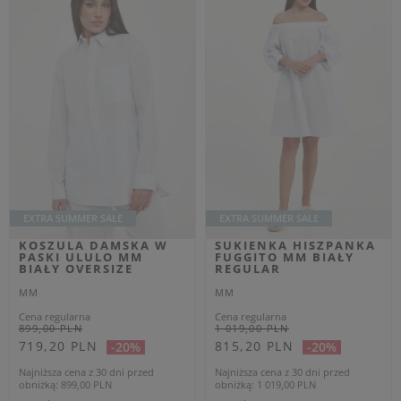
TOP DAMSKI
KARDIGAN DAMSKI
DZIANINOWY VALIDO
AEROSI MM
MM GRANATOWY
GRANATOWY REGULAR
REGULAR
MM
MM
Cena regularna
Cena regularna
799,00 PLN
649,00 PLN
479,40 PLN
-40%
389,40 PLN
-40%
Najniższa cena z 30 dni przed
Najniższa cena z 30 dni przed
obniżką
519,35 PLN
obniżką
421,85 PLN
XS
L
XS
M
L
OUTLET
OUTLET