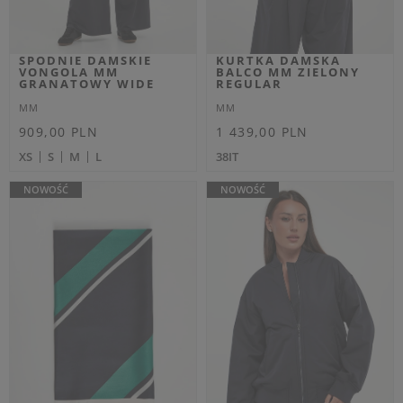
BILL MM CZARNY
MOHEROWY RICETTA
BARREL
MM BEŻOWY RELAXED
MM
MM
Cena regularna
Cena regularna
979,00 PLN
1 079,00 PLN
587,40 PLN
647,40 PLN
-40%
-40%
Najniższa cena z 30 dni przed
Najniższa cena z 30 dni przed
obniżką
636,35 PLN
obniżką
701,35 PLN
XS
M
S
L
OUTLET
OUTLET