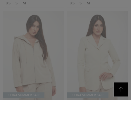
Karl Lagerfeld
Spodnie męskie
Joop!
Kamizelki i bezrękawniki
męskie
Les Hommes
Obuwie męskie
Aeronautica Militare
Marynarki męskie
FACEBOOK
INSTAGRAM
YOUTUBE
INFORMACJE
MOJE KONTO
Informacje o sklepie
Zarejestruj się