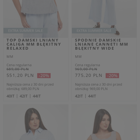
do swojej garderoby odrobinę włoskiego szyku na najwyższym
poziomie.
Zapisz się do newslettera
aby otrzymywać informacje o nowościach i
promocjach
Zyskaj -10% na nowości na stałe!