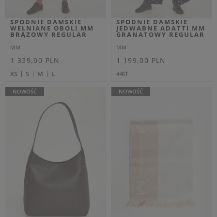
EXTRA SUMMER SALE
EXTRA SUMMER SALE
SPODNIE DAMSKIE
T-SHIRT DAMSKI
MAROSO MM BIAŁY
NEGOZI MM BIAŁY
REGULAR
SLIM
MM
MM
Cena regularna
Cena regularna
919,00 PLN
589,00 PLN
643,30 PLN
471,20 PLN
-30%
-20%
Najniższa cena z 30 dni przed
Najniższa cena z 30 dni przed
obniżką
689,25 PLN
obniżką
589,00 PLN
XS
XS
S
M