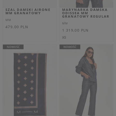
EXTRA SUMMER SALE
EXTRA SUMMER SALE
SWETER DAMSKI
JEANSY DAMSKIE
DOLMEN MM
SARTA MM BIAŁY WIDE
CZERWONY SLIM
MM
MM
Cena regularna
Cena regularna
919,00 PLN
969,00 PLN
735,20 PLN
-20%
678,30 PLN
-30%
Najniższa cena z 30 dni przed
Najniższa cena z 30 dni przed
obniżką
919,00 PLN
obniżką
726,75 PLN
XS
XS
S
M
OUTLET