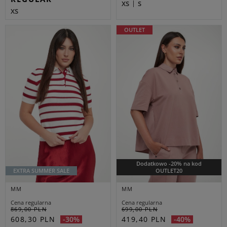
XS
S
XS
OUTLET
Dodatkowo -20% na kod
EXTRA SUMMER SALE
OUTLET20
MM
MM
Cena regularna
Cena regularna
869,00 PLN
699,00 PLN
608,30 PLN
419,40 PLN
-30%
-40%