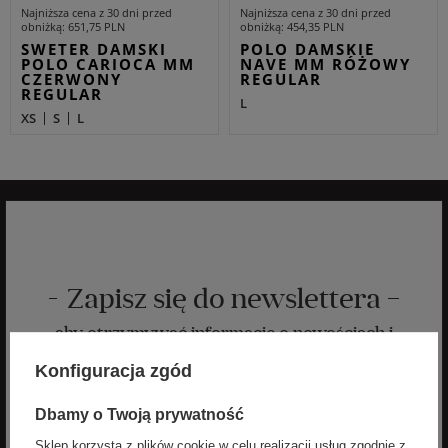
Najniższa cena z 30 dni przed
Najniższa cena z 30 dni przed
obniżką
651,75 PLN
obniżką
454,35 PLN
SWETER DAMSKI
POLO DAMSKIE
POLO CARIOCA MM
NAVE MM RÓŻOWY
CZERWONY
REGULAR
REGULAR
L
XS
S
L
Zapisz się do newslettera
aby otrzymywać informacje o nowościach i
promocjach
Konfiguracja zgód
Zyskaj -10% na nowości na stałe!
Dbamy o Twoją prywatność
Sklep korzysta z plików cookie w celu realizacji usług zgodnie z