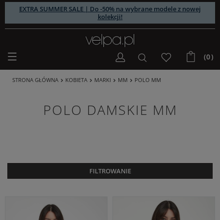
EXTRA SUMMER SALE | Do -50% na wybrane modele z nowej
kolekcji!
(0)
STRONA GŁÓWNA
KOBIETA
MARKI
MM
POLO MM
POLO DAMSKIE MM
FILTROWANIE