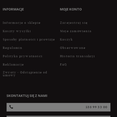
INFORMACJE
MOJE KONTO
Informacje o sklepie
Zarejestruj się
Koszty wysyłki
Moje zamówienia
Sposoby płatności i prowizje
Koszyk
Regulamin
Obserwowane
Polityka prywatności
Historia transakcji
Reklamacje
FAQ
Zwroty - Odstąpienie od
umowy
SKONTAKTUJ SIĘ Z NAMI
538 99 33 00