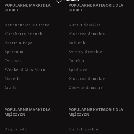
POPULARNE MARKI DLA
POPULARNE KATEGORIE DLA
KOBIET
KOBIET
Aeronautica Militare
Kurtki damskie
Elisabetta Franchi
Płaszcze damskie
Patrizia Pepe
Sukienki
Sportalm
Swetry damskie
Twinset
Torebki
Weekend Max Mara
Spódnice
Marella
Płaszcze damskie
Liu Jo
Obuwie damskie
POPULARNE MARKI DLA
POPULARNE KATEGORIE DLA
MĘŻCZYZN
MĘŻCZYZN
Dsquared2
Kurtki męskie