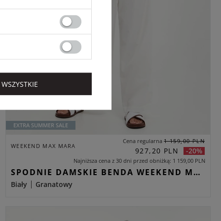
 WSZYSTKIE
EXTRA SUMMER SALE
Cena regularna
1 159,00 PLN
WEEKEND MAX MARA
927,20 PLN
-20%
Najniższa cena z 30 dni przed obniżką
1 159,00 PLN
SPODNIE DAMSKIE BENDA WEEKEND MAX MARA BIAŁY PALAZZO
Biały
Granatowy