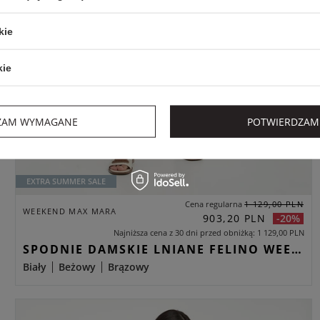
kie
kie
ZAM WYMAGANE
POTWIERDZAM
EXTRA SUMMER SALE
Cena regularna
1 129,00 PLN
WEEKEND MAX MARA
903,20 PLN
-20%
Najniższa cena z 30 dni przed obniżką
1 129,00 PLN
SPODNIE DAMSKIE LNIANE FELINO WEEKEND MAX MARA BIAŁY CULOTTE
Biały
Beżowy
Brązowy