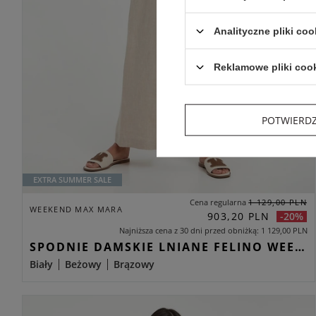
Analityczne pliki coo
Reklamowe pliki coo
POTWIERD
EXTRA SUMMER SALE
Cena regularna
1 129,00 PLN
WEEKEND MAX MARA
903,20 PLN
-20%
Najniższa cena z 30 dni przed obniżką
1 129,00 PLN
SPODNIE DAMSKIE LNIANE FELINO WEEKEND MAX MARA BEŻOWY CULOTTE
Biały
Beżowy
Brązowy