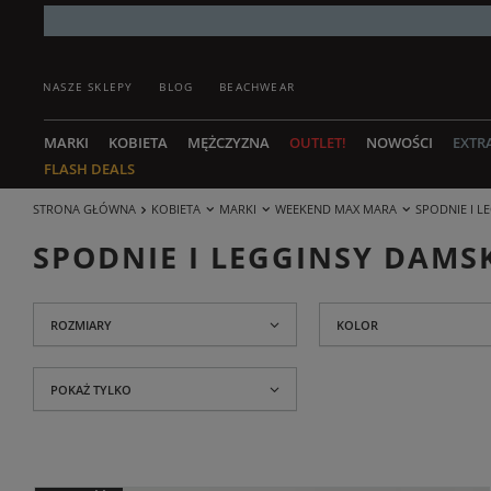
NASZE SKLEPY
BLOG
BEACHWEAR
MARKI
KOBIETA
MĘŻCZYZNA
OUTLET!
NOWOŚCI
EXTR
FLASH DEALS
STRONA GŁÓWNA
KOBIETA
MARKI
WEEKEND MAX MARA
SPODNIE I 
SPODNIE I LEGGINSY DAM
ROZMIARY
KOLOR
POKAŻ TYLKO