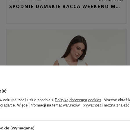
SPODNIE DAMSKIE BACCA WEEKEND MAX MARA KHAKI WIDE
ość
w celu realizacji usług zgodnie z
Polityką dotyczącą cookies
. Możesz określi
eglądarce. Więcej informacji na temat warunków i prywatności można znaleźć
cookie (wymagane)