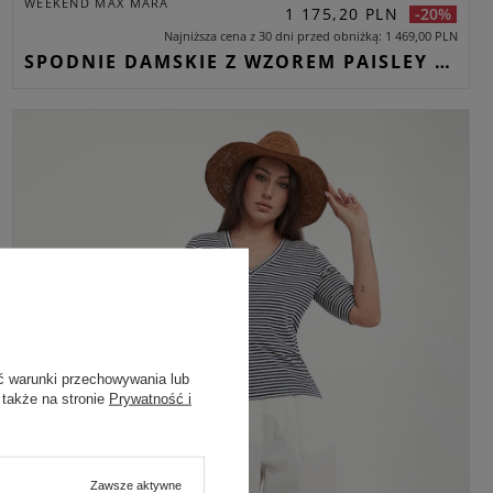
WEEKEND MAX MARA
1 175,20 PLN
-20%
Najniższa cena z 30 dni przed obniżką
1 469,00 PLN
SPODNIE DAMSKIE Z WZOREM PAISLEY PEPE WEEKEND MAX MARA WIELOKOLOROWY REGULAR
ć warunki przechowywania lub
 także na stronie
Prywatność i
Zawsze aktywne