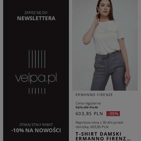
ZAPISZ SIĘ DO
NEWSLETTERA
ERMANNO FIRENZE
Cena regularna
929,00 PLN
603,85 PLN
-35%
Najniższa cena z 30 dni przed
ZYSKAJ STAŁY RABAT
obniżką
603,85 PLN
-10% NA NOWOŚCI
T-SHIRT DAMSKI
ERMANNO FIRENZ…