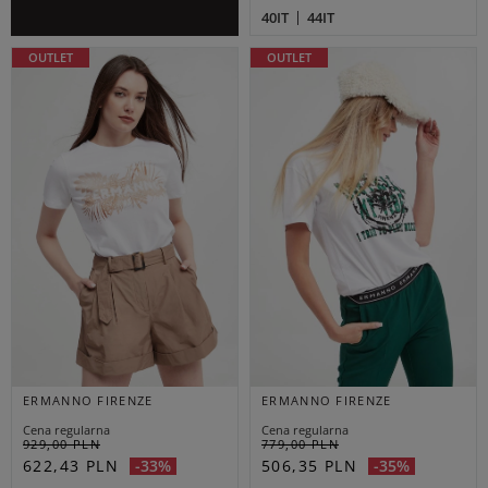
40IT
44IT
OUTLET
OUTLET
ERMANNO FIRENZE
ERMANNO FIRENZE
Cena regularna
Cena regularna
929,00 PLN
779,00 PLN
622,43 PLN
506,35 PLN
-33%
-35%