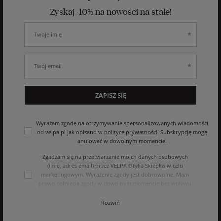
Zyskaj -10% na nowości na stałe!
ZAPISZ SIĘ
Wyrażam zgodę na otrzymywanie spersonalizowanych wiadomości
od velpa.pl jak opisano w
polityce prywatności
. Subskrypcję mogę
anulować w dowolnym momencie.
Zgadzam się na przetwarzanie moich danych osobowych
(imię, adres email) przez VELPA Otylia Skiepko w celu
marketingowym. Wyrażenie zgody jest dobrowolne. Mam
prawo cofnięcia zgody w dowolnym momencie bez wpływu
na zgodność z prawem przetwarzania, którego dokonano na
podstawie zgody przed jej cofnięciem. Mam prawo dostępu
Rozwiń
do treści swoich danych i ich sprostowania, usunięcia,
ograniczenia przetwarzania, oraz prawo do przenoszenia