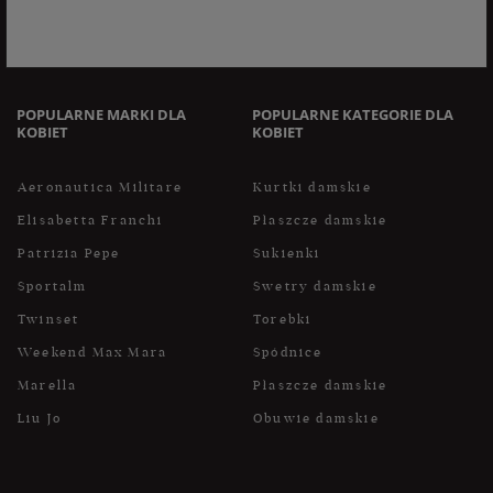
danych na zasadach zawartych w polityce prywatności sklepu
internetowego. Dane osobowe w sklepie internetowym
przetwarzane są zgodnie z polityką prywatności. Zachęcamy
do zapoznania się z polityką przed wyrażeniem zgody.
POPULARNE MARKI DLA
POPULARNE KATEGORIE DLA
KOBIET
KOBIET
Aeronautica Militare
Kurtki damskie
Elisabetta Franchi
Płaszcze damskie
Patrizia Pepe
Sukienki
Sportalm
Swetry damskie
Twinset
Torebki
Weekend Max Mara
Spódnice
Marella
Płaszcze damskie
Liu Jo
Obuwie damskie