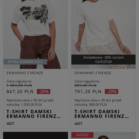
Dodatkowo -20% na kod
EXTRA SUMMER SALE
OUTLET20
ERMANNO FIRENZE
ERMANNO FIRENZE
Cena regularna
Cena regularna
1 059,00 PLN
989,00 PLN
847,20 PLN
791,20 PLN
-20%
-20%
Najniższa cena z 30 dni przed
Najniższa cena z 30 dni przed
obniżką
1 059,00 PLN
obniżką
989,00 PLN
T-SHIRT DAMSKI
T-SHIRT DAMSKI
ERMANNO FIRENZ…
ERMANNO FIRENZ…
40IT
44IT
OUTLET