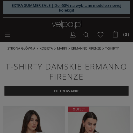
EXTRA SUMMER SALE | Do -50% na wybrane modele z nowej
kolekcji!
(0)
STRONA GŁÓWNA
KOBIETA
MARKI
ERMANNO FIRENZE
T-SHIRTY
T-SHIRTY DAMSKIE ERMANNO
FIRENZE
FILTROWANIE
OUTLET