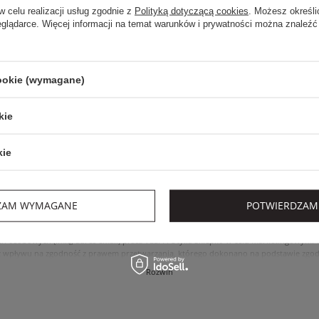
w celu realizacji usług zgodnie z
Polityką dotyczącą cookies
. Możesz określi
eglądarce. Więcej informacji na temat warunków i prywatności można znaleźć
cookie (wymagane)
Zapisz się do newslettera
aby otrzymywać informacje o nowościach i promocjach
kie
Zyskaj -10% na nowości na stałe!
kie
ZAM WYMAGANE
POTWIERDZAM
nalizowanych wiadomości od velpa.pl jak opisano w
polityce prywatności
. Subskryp
ch osobowych (imię, adres email) przez VELPA Otylia Skiepko w celu marketingowym
 wpływu na zgodność z prawem przetwarzania, którego dokonano na podstawie zgody
, usunięcia, ograniczenia przetwarzania, oraz prawo do przenoszenia danych na zasad
Rozwiń
internetowym przetwarzane są zgodnie z polityką prywatności. Zachęcamy do zapozna