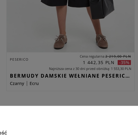
Cena regularna
2 219,00 PLN
PESERICO
1 442,35 PLN
-35%
Najniższa cena z 30 dni przed obniżką
1 553,30 PLN
BERMUDY DAMSKIE WEŁNIANE PESERICO CZARNY CARGO
Czarny
Ecru
ość