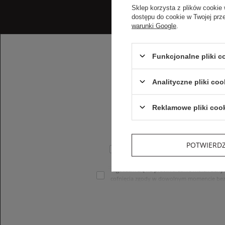
Sklep korzysta z plików cookie 
dostępu do cookie w Twojej prz
warunki Google
.
Funkcjonalne pliki 
Analityczne pliki coo
Reklamowe pliki coo
POTWIERD
Wyrażam zgodę na otrzymywanie sperso
Zgadzam się na przetwarzanie moich dany
cofnięcia zgody w dowolnym momencie bez
treści swoich danych i ich sprostowania
internetowego. Dane osobowe w sklepie 