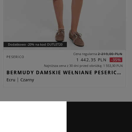
Dodatkowo -20% na kod OUTLET20
Cena regularna
2 219,00 PLN
PESERICO
1 442,35 PLN
-35%
Najniższa cena z 30 dni przed obniżką
1 553,30 PLN
BERMUDY DAMSKIE WEŁNIANE PESERICO ECRU CARGO
Ecru
Czarny