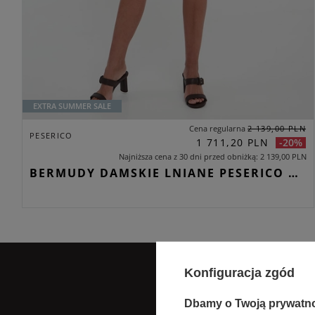
EXTRA SUMMER SALE
Cena regularna
2 139,00 PLN
PESERICO
1 711,20 PLN
-20%
Najniższa cena z 30 dni przed obniżką
2 139,00 PLN
BERMUDY DAMSKIE LNIANE PESERICO BRĄZOWY REGULAR
Konfiguracja zgód
Dbamy o Twoją prywatn