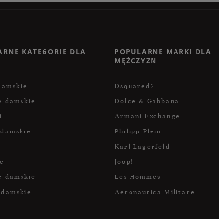
ARNE KATEGORIE DLA
POPULARNE MARKI DLA
MĘŻCZYZN
damskie
Dsquared2
e damskie
Dolce & Gabbana
i
Armani Exchange
 damskie
Philipp Plein
Karl Lagerfeld
ce
Joop!
e damskie
Les Hommes
 damskie
Aeronautica Militare