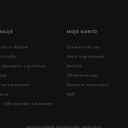
MACJE
MOJE KONTO
cje o sklepie
Zarejestruj się
wysyłki
Moje zamówienia
 płatności i prowizje
Koszyk
min
Obserwowane
a prywatności
Historia transakcji
acje
FAQ
 - Odstąpienie od umowy
WSZELKIE PRAWA ZASTRZEŻONE. VELPA 2016