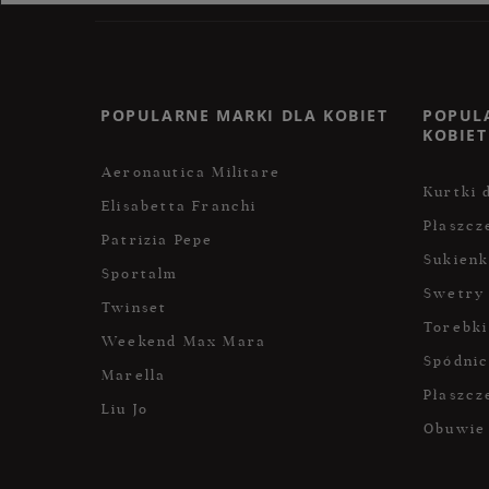
POPULARNE MARKI DLA KOBIET
POPUL
KOBIET
Aeronautica Militare
Kurtki 
Elisabetta Franchi
Płaszcz
Patrizia Pepe
Sukienk
Sportalm
Swetry
Twinset
Torebki
Weekend Max Mara
Spódni
Marella
Płaszcz
Liu Jo
Obuwie