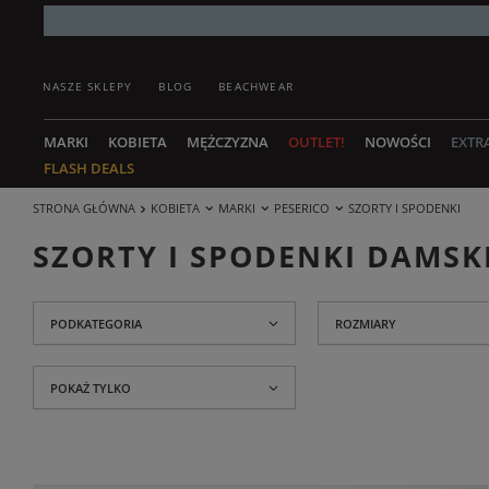
NASZE SKLEPY
BLOG
BEACHWEAR
MARKI
KOBIETA
MĘŻCZYZNA
OUTLET!
NOWOŚCI
EXTR
FLASH DEALS
STRONA GŁÓWNA
KOBIETA
MARKI
PESERICO
SZORTY I SPODENKI
SZORTY I SPODENKI DAMSK
PODKATEGORIA
ROZMIARY
POKAŻ TYLKO