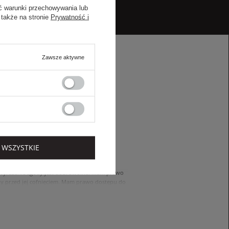
ć warunki przechowywania lub
 także na stronie
Prywatność i
Zawsze aktywne
ZAPISZ SIĘ
 WSZYSTKIE
cję mogę anulować w dowolnym momencie.
. Wyrażenie zgody jest dobrowolne. Mam prawo
 przed jej cofnięciem. Mam prawo dostępu do
ach zawartych w polityce prywatności sklepu
nia się z polityką przed wyrażeniem zgody.