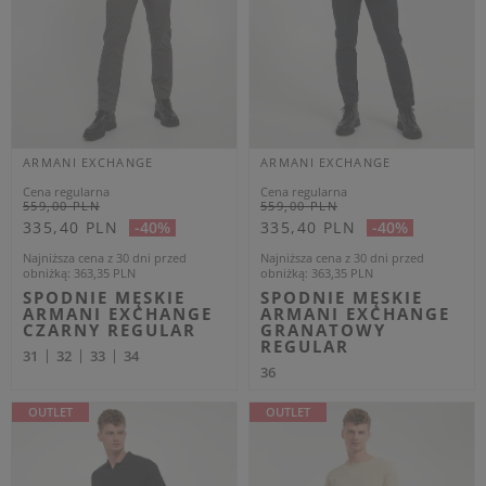
Polityka prywatności
Historia transakcji
Reklamacje
FAQ
Zwroty - Odstąpienie od
umowy
SKONTAKTUJ SIĘ Z NAMI
538 99 33 00
bok@velpa.pl
WIĘCEJ
WSZELKIE PRAWA ZASTRZEŻONE. VELPA 2016