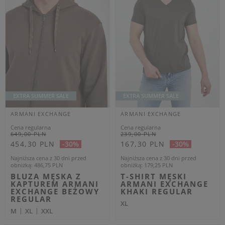
ponieważ modele ubrań Armani Exchange w perfekcyjny sposób łączą
te cechy. Kultowa marka powstała w 1991 roku jako kolejna linia
modowego imperium Giorgio Armaniego, który może poszczycić się
pozycją jednego z liderów współczesnego włoskiego designu. Jej
projekty odznaczają się nadzwyczaj uniwersalnym i funkcjonalnym
charakterem, który sprawdzi się w wielu codziennych sytuacjach.
Cennym źródłem inspiracji dla projektantów Armani Exchange jest
współczesna popkultura, tętniący energią styl wielkiego miasta oraz
modne brzmienia, do których nawiązania pojawiają się niekiedy w
postaci oryginalnych printów i aplikacji na ubraniach. Brand kreuje
modę dla młodych duchem mężczyzn, którzy cenią jakość idącą w
parze z interesującym wzornictwem. Kolekcja brandu robi wrażenie
swoją różnorodnością, oferując klientom efektowną casualową odzież,
świetnie zaprojektowane kurtki i płaszcze, perfekcyjnie uszyte
marynarki i spodnie, swobodne bluzy, modne koszule i swetry,
designerskie jeansy, niezawodne sneakersy i towarzyszące im
wysokogatunkowe akcesoria, takie jak męskie torby, praktyczne paski
i czapki z daszkiem. Sygnowane przez Armani Exchange projekty od lat
cieszą się niesłabnącym zainteresowaniem wymagających klientów.
Ich sprzedaż jest prowadzona w wielu prestiżowych lokalizacjach w
kilkudziesięciu krajach na całym świecie.