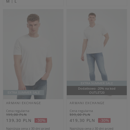
Najniższa cena z 30 dni przed
Najniższa cena z 30 dni przed
obniżką
155,35 PLN
obniżką
187,85 PLN
T-SHIRT MĘSKI
T-SHIRT MĘSKI
ARMANI EXCHANGE
ARMANI EXCHANGE
ZIELONY REGULAR
SZARY REGULAR
M
XL
OUTLET
OUTLET
ARMANI EXCHANGE
ARMANI EXCHANGE