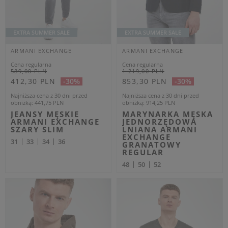
ARMANI EXCHANGE
Cena regularna
289,00 PLN
173,40 PLN
-40%
Najniższa cena z 30 dni przed
obniżką
187,85 PLN
T-SHIRT MĘSKI Z
LOGO ARMANI
EXCHANGE CZARNY
REGULAR
XXL
1
2
3
4
5
6
7
9
Chcesz nie musieć wybierać pomiędzy przyciągającym wzrok
designem, a niezobowiązującym luzem? Nie mogłeś trafić lepiej,