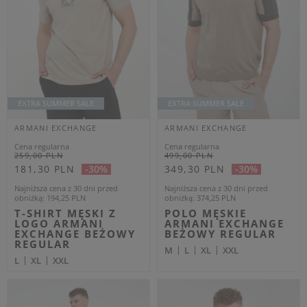
OUTLET
OUTLET
ARMANI EXCHANGE
ARMANI EXCHANGE
Cena regularna
Cena regularna
699,00 PLN
1 259,00 PLN
419,40 PLN
755,40 PLN
-40%
-40%
Najniższa cena z 30 dni przed
Najniższa cena z 30 dni przed
obniżką
454,35 PLN
obniżką
818,35 PLN
SNEAKERSY MĘSKIE
MARYNARKA MĘSKA