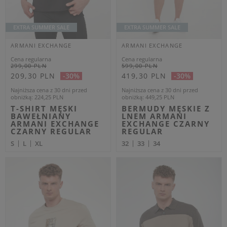
ARMANI EXCHANGE
ARMANI EXCHANGE
Cena regularna
Cena regularna
289,00 PLN
1 299,00 PLN
173,40 PLN
779,40 PLN
-40%
-40%
Najniższa cena z 30 dni przed
Najniższa cena z 30 dni przed
obniżką
187,85 PLN
obniżką
844,35 PLN
POLO MĘSKIE ZE
BOMBERKA MĘSKA
WZOREM ARMANI
ARMANI EXCHANGE
EXCHANGE
CZARNY REGULAR
GRANATOWY
M
XL
XXL
REGULAR
XXL