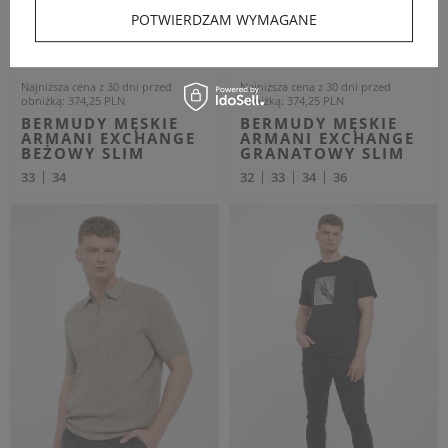
POTWIERDZAM WYMAGANE
Dodatkowo -20% na kod
OUTLET20
ARMANI EXCHANGE
ARMANI EXCHANGE
Cena regularna
Cena regularna
799,00 PLN
649,00 PLN
479,40 PLN
389,40 PLN
-40%
-40%
Najniższa cena z 30 dni przed
Najniższa cena z 30 dni przed
obniżką
519,35 PLN
obniżką
421,85 PLN
SWETER MĘSKI Z
BLUZA MĘSKA Z
WEŁNĄ DZIEWICZĄ
KAPTUREM ARMANI
ARMANI EXCHANGE
EXCHANGE ECRU
CZARNY REGULAR
REGULAR
XXL
L
OUTLET
OUTLET