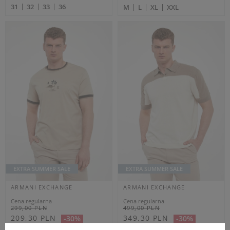
209,40 PLN
419,40 PLN
-40%
-40%
Najniższa cena z 30 dni przed
Najniższa cena z 30 dni przed
obniżką
226,85 PLN
obniżką
454,35 PLN
KOSZULA MĘSKA
BLUZA MĘSKA Z
POPELINOWA
KAPTUREM ARMANI
ARMANI EXCHANGE
EXCHANGE CZARNY
CZARNY SLIM
REGULAR
L
XL
XXL
XL
XXL
OUTLET
OUTLET