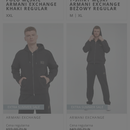
anulować w dowolnym momencie.
Zgadzam się na przetwarzanie moich danych osobowych
(imię, adres email) przez VELPA Otylia Skiepko w celu
marketingowym. Wyrażenie zgody jest dobrowolne. Mam
prawo cofnięcia zgody w dowolnym momencie bez wpływu
na zgodność z prawem przetwarzania, którego dokonano na
podstawie zgody przed jej cofnięciem. Mam prawo dostępu
Rozwiń
do treści swoich danych i ich sprostowania, usunięcia,
ograniczenia przetwarzania, oraz prawo do przenoszenia
danych na zasadach zawartych w polityce prywatności sklepu
internetowego. Dane osobowe w sklepie internetowym
przetwarzane są zgodnie z polityką prywatności. Zachęcamy
do zapoznania się z polityką przed wyrażeniem zgody.
POPULARNE MARKI DLA
POPULARNE KATEGORIE DLA
KOBIET
KOBIET
Aeronautica Militare
Kurtki damskie
Elisabetta Franchi
Płaszcze damskie
Patrizia Pepe
Sukienki
Sportalm
Swetry damskie