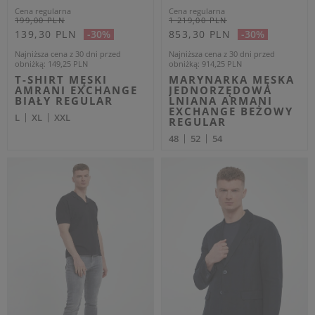
ARMANI EXCHANGE
ARMANI EXCHANGE
Cena regularna
Cena regularna
559,00 PLN
699,00 PLN
335,40 PLN
419,40 PLN
-40%
-40%
Najniższa cena z 30 dni przed
Najniższa cena z 30 dni przed
obniżką
363,35 PLN
obniżką
454,35 PLN
SPODNIE DRESOWE
BLUZA MĘSKA Z
MĘSKIE ARMANI
KAPTUREM ARMANI
EXCHANGE CZARNY
EXCHANGE BEŻOWY
REGULAR
REGULAR
L
M
OUTLET