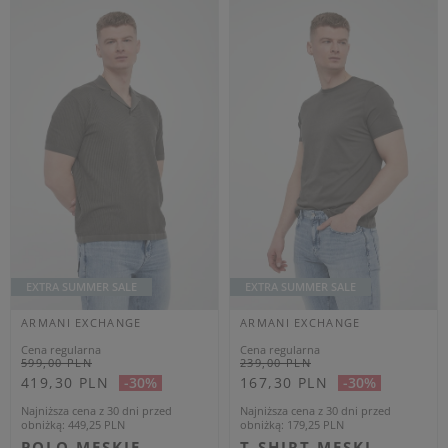
Zapisz się do newslettera
aby otrzymywać informacje o nowościach i
promocjach
Zyskaj -10% na nowości na stałe!
ZAPISZ SIĘ
Wyrażam zgodę na otrzymywanie spersonalizowanych wiadomości
od velpa.pl jak opisano w
polityce prywatności
. Subskrypcję mogę