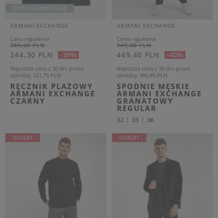
Aeronautica Militare
Marynarki męskie
FACEBOOK
INSTAGRAM
YOUTUBE
INFORMACJE
MOJE KONTO
Informacje o sklepie
Zarejestruj się
Koszty wysyłki
Moje zamówienia
Sposoby płatności i prowizje
Koszyk
Regulamin
Obserwowane