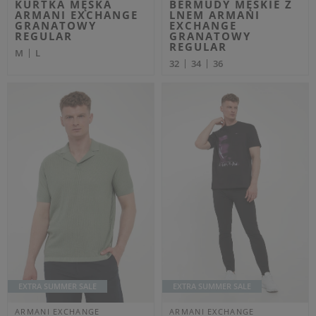
ARMANI EXCHANGE
ARMANI EXCHANGE
Cena regularna
Cena regularna
839,00 PLN
749,00 PLN
503,40 PLN
449,40 PLN
-40%
-40%
Najniższa cena z 30 dni przed
Najniższa cena z 30 dni przed
obniżką
545,35 PLN
obniżką
486,85 PLN
SNEAKERSY MĘSKIE
BLUZA MĘSKA Z
ARMANI EXCHANGE
KAPTUREM ARMANI
SZARY
EXCHANGE BEŻOWY
REGULAR
41
42
43
45
46
M
XXL
OUTLET
OUTLET