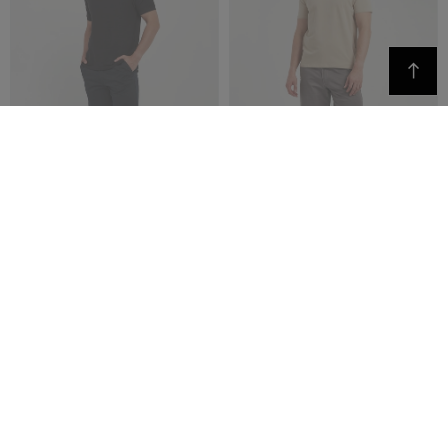
Najlepsze opinie o velpa.pl
06.08.26
▼
Szybka i profesjonalna
obsługa
4110 opinie klientów
06.08.26
▼
06.08.26
▼
03.08.26
▼