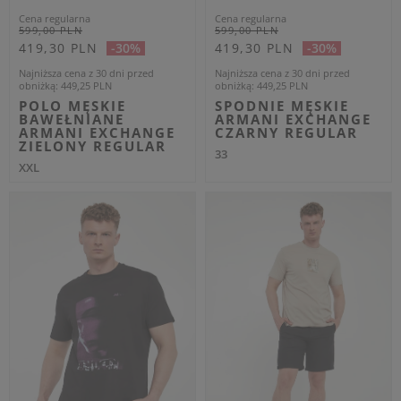
ARMANI EXCHANGE
ARMANI EXCHANGE
Cena regularna
Cena regularna
749,00 PLN
589,00 PLN
449,40 PLN
353,40 PLN
-40%
-40%
Najniższa cena z 30 dni przed
Najniższa cena z 30 dni przed
obniżką
486,85 PLN
obniżką
382,85 PLN
BLUZA MĘSKA Z
SPODENKI
KAPTUREM ARMANI
JEANSOWE MĘSKIE
EXCHANGE SZARY
ARMANI EXCHANGE
REGULAR
BRĄZOWY REGULAR
XL
32
OUTLET
OUTLET