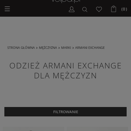
KURTKA MĘSKA
EXTRA SUMMER SALE | Do -50% na wybrane modele z nowej
PUCHOWA ARMANI
kolekcji!
EXCHANGE CZARNY
REGULAR
XXL
(0)
OUTLET
OUTLET
Dodatkowo -20% na kod
OUTLET20
ARMANI EXCHANGE
ARMANI EXCHANGE