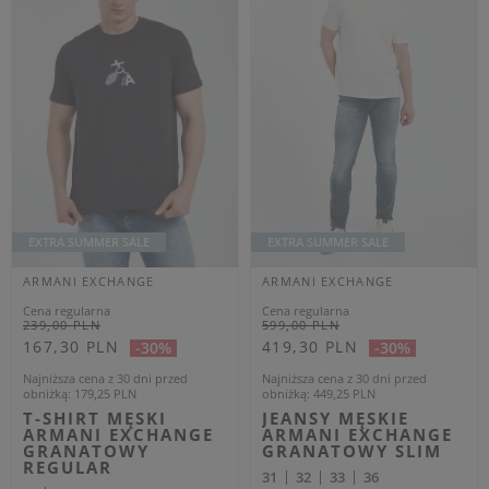
ŻÓŁTY REGULAR
CZARNY REGULAR
M
L
XL
XL
OUTLET
OUTLET
Dodatkowo -20% na kod
Dodatkowo -20% na kod
OUTLET20
OUTLET20
ARMANI EXCHANGE
ARMANI EXCHANGE
Cena regularna
Cena regularna
239,00 PLN
289,00 PLN
143,40 PLN
173,40 PLN
-40%
-40%