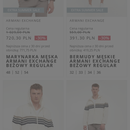
Dodatkowo -20% na kod
Dodatkowo -20% na kod
OUTLET20
OUTLET20
ARMANI EXCHANGE
ARMANI EXCHANGE
Cena regularna
Cena regularna
799,00 PLN
799,00 PLN
479,40 PLN
479,40 PLN
-40%
-40%
Najniższa cena z 30 dni przed
Najniższa cena z 30 dni przed
obniżką
519,35 PLN
obniżką
519,35 PLN
SWETER MĘSKI Z
SWETER MĘSKI Z
KAPTUREM ARMANI
KAPTUREM ARMANI
EXCHANGE SZARY
EXCHANGE CZARNY
REGULAR
REGULAR
M
XL
M
L
XL
XXL