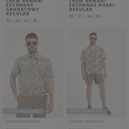
Dodatkowo -20% na kod
OUTLET20
ARMANI EXCHANGE
ARMANI EXCHANGE
Cena regularna
Cena regularna
289,00 PLN
749,00 PLN
173,40 PLN
449,40 PLN
-40%
-40%
Najniższa cena z 30 dni przed
Najniższa cena z 30 dni przed
obniżką
187,85 PLN
obniżką
486,85 PLN
CZAPKA Z DASZKIEM
SWETER MĘSKI
MĘSKA ARMANI
WEŁNIANY ARMANI
EXCHANGE SZARY
EXCHANGE BIAŁY
REGULAR
XL
XXL
OUTLET
OUTLET