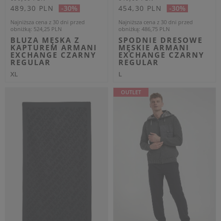
Twinset
Torebki
Weekend Max Mara
Spódnice
Marella
Płaszcze damskie
Liu Jo
Obuwie damskie
POPULARNE MARKI DLA
POPULARNE KATEGORIE DLA
MĘŻCZYZN
MĘŻCZYZN
Dsquared2
Kurtki męskie
Dolce & Gabbana
Płaszcze męskie
Armani Exchange
Koszule męskie
Philipp Plein
Bielizna męska
Karl Lagerfeld
Spodnie męskie
Joop!
Kamizelki i bezrękawniki
męskie
Les Hommes
Obuwie męskie