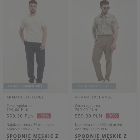
Cena regularna
Cena regularna
1 079,00 PLN
749,00 PLN
647,40 PLN
449,40 PLN
-40%
-40%
Najniższa cena z 30 dni przed
Najniższa cena z 30 dni przed
obniżką
701,35 PLN
obniżką
486,85 PLN
KAMIZELKA MĘSKA
BLUZA MĘSKA Z
ARMANI EXCHANGE
KAPTUREM ARMANI
CZARNY REGULAR
EXCHANGE
BRĄZOWY REGULAR
M
L
XL
XXL
XL
XXL
OUTLET
OUTLET