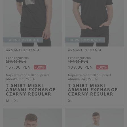
Dodatkowo -20% na kod
OUTLET20
ARMANI EXCHANGE
ARMANI EXCHANGE
Cena regularna
Cena regularna
239,00 PLN
449,00 PLN
143,40 PLN
269,40 PLN
-40%
-40%
Najniższa cena z 30 dni przed
Najniższa cena z 30 dni przed
obniżką
155,35 PLN
obniżką
291,85 PLN
T-SHIRT MĘSKI
POLO MĘSKIE
ARMANI EXCHANGE
ARMANI EXCHANGE