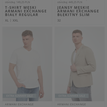
Cena regularna
Cena regularna
239,00 PLN
349,00 PLN
143,40 PLN
209,40 PLN
-40%
-40%
Najniższa cena z 30 dni przed
Najniższa cena z 30 dni przed
obniżką
155,35 PLN
obniżką
226,85 PLN
T-SHIRT MĘSKI
POLO MĘSKIE
ARMANI EXCHANGE
ARMANI EXCHANGE
BORDOWY REGULAR
CZARNY REGULAR
XL
XXL
M
L
XXL
OUTLET
OUTLET