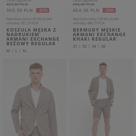
Dodatkowo -20% na kod
Dodatkowo -20% na kod
OUTLET20
OUTLET20
ARMANI EXCHANGE
ARMANI EXCHANGE
Cena regularna
Cena regularna
699,00 PLN
259,00 PLN
419,40 PLN
155,40 PLN
-40%
-40%
Najniższa cena z 30 dni przed
Najniższa cena z 30 dni przed
obniżką
454,35 PLN
obniżką
168,35 PLN
SPODNIE MĘSKIE
T-SHIRT MĘSKI Z
CARGO ARMANI
HAFTEM ARMANI
EXCHANGE SZARY
EXCHANGE BEŻOWY
REGULAR
REGULAR
33
34
M
OUTLET
OUTLET