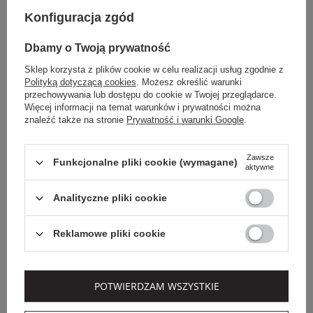
Konfiguracja zgód
ARMANI EXCHANGE
ARMANI EXCHANGE
Cena regularna
Cena regularna
Dbamy o Twoją prywatność
649,00 PLN
649,00 PLN
389,40 PLN
389,40 PLN
-40%
-40%
Sklep korzysta z plików cookie w celu realizacji usług zgodnie z
Polityką dotyczącą cookies
. Możesz określić warunki
Najniższa cena z 30 dni przed
Najniższa cena z 30 dni przed
przechowywania lub dostępu do cookie w Twojej przeglądarce.
obniżką
421,85 PLN
obniżką
421,85 PLN
Więcej informacji na temat warunków i prywatności można
BLUZA MĘSKA Z
BLUZA MĘSKA
znaleźć także na stronie
Prywatność i warunki Google
.
KAPTUREM ARMANI
ARMANI EXCHANGE
EXCHANGE SZARY
CZARNY REGULAR
REGULAR
XL
XXL
Zawsze
L
XL
Funkcjonalne pliki cookie (wymagane)
aktywne
OUTLET
OUTLET
Analityczne pliki cookie
Reklamowe pliki cookie
POTWIERDZAM WSZYSTKIE