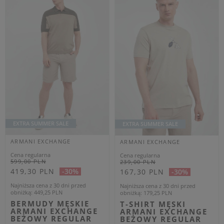
ARMANI EXCHANGE
Z WEŁNĄ ARMANI
BIAŁY
EXCHANGE BEŻOWY
REGULAR
42
43
44
45
46
40
42
44
OUTLET
OUTLET
Dodatkowo -20% na kod
OUTLET20
ARMANI EXCHANGE
ARMANI EXCHANGE
Cena regularna
Cena regularna
349,00 PLN
699,00 PLN