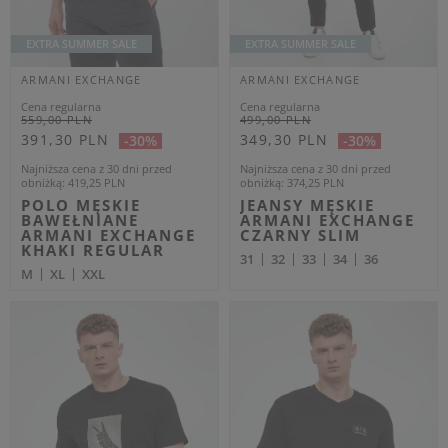
ARMANI EXCHANGE
ARMANI EXCHANGE
Cena regularna
Cena regularna
259,00 PLN
599,00 PLN
155,40 PLN
359,40 PLN
-40%
-40%
Najniższa cena z 30 dni przed
Najniższa cena z 30 dni przed
obniżką
168,35 PLN
obniżką
389,35 PLN
T-SHIRT MĘSKI Z
KOSZULA MĘSKA
NADRUKIEM
ARMANI EXCHANGE
ARMANI EXCHANGE
CZARNY REGULAR
BIAŁY REGULAR
L
S
M
L
XL
OUTLET
OUTLET