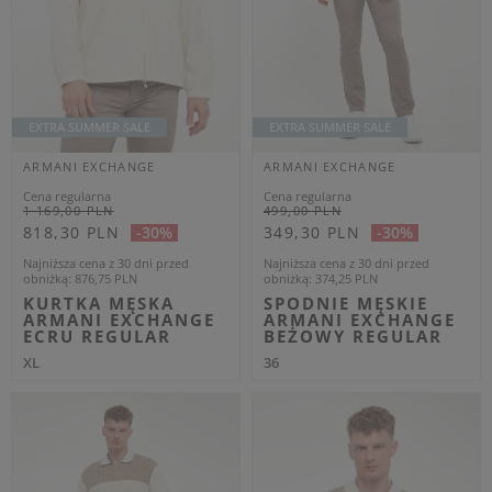
OUTLET
ARMANI EXCHANGE
ARMANI EXCHANGE
439,00 PLN
Cena regularna
289,00 PLN
SWETER MĘSKI
173,40 PLN
-40%
WEŁNIANY ARMANI
EXCHANGE CZARNY
Najniższa cena z 30 dni przed
REGULAR
obniżką
187,85 PLN
M
L
XL
T-SHIRT MĘSKI Z