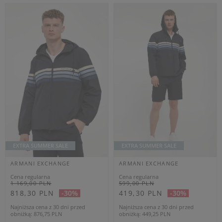
1 061,40 PLN
839,40 PLN
-40%
-40%
Najniższa cena z 30 dni przed
Najniższa cena z 30 dni przed
obniżką
1 149,85 PLN
obniżką
909,35 PLN
KURTKA MĘSKA
KURTKA MĘSKA
PUCHOWA ARMANI
ARMANI EXCHANGE
EXCHANGE CZARNY
SZARY REGULAR
RELAXED
XL
M
XXL
OUTLET
OUTLET