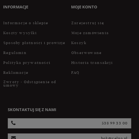
INFORMACJE
MOJE KONTO
Informacje o sklepie
Zarejestruj się
Koszty wysyłki
Moje zamówienia
Sposoby płatności i prowizje
Koszyk
Regulamin
Obserwowane
Polityka prywatności
Historia transakcji
Reklamacje
FAQ
Zwroty - Odstąpienie od
umowy
SKONTAKTUJ SIĘ Z NAMI
538 99 33 00
bok@velpa.pl