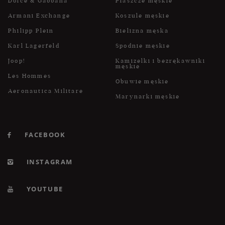
Dolce & Gabbana
Płaszcze męskie
Armani Exchange
Koszule męskie
Philipp Plein
Bielizna męska
Karl Lagerfeld
Spodnie męskie
Joop!
Kamizelki i bezrękawniki
męskie
Les Hommes
Obuwie męskie
Aeronautica Militare
Marynarki męskie
FACEBOOK
INSTAGRAM
YOUTUBE