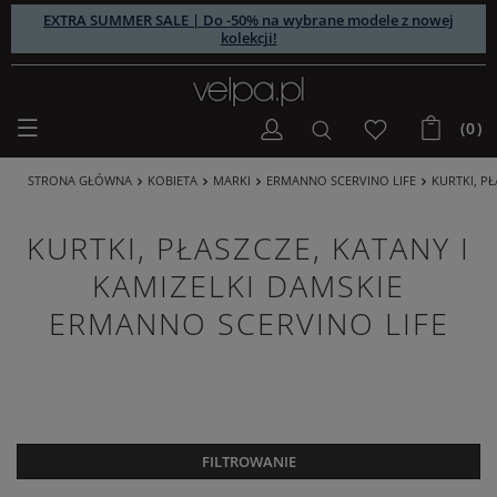
EXTRA SUMMER SALE | Do -50% na wybrane modele z nowej
kolekcji!
(0)
STRONA GŁÓWNA
KOBIETA
MARKI
ERMANNO SCERVINO LIFE
KURTKI, P
KURTKI, PŁASZCZE, KATANY I
KAMIZELKI DAMSKIE
ERMANNO SCERVINO LIFE
FILTROWANIE