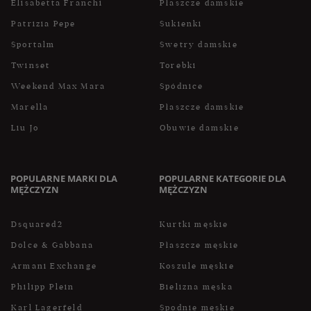
Elisabetta Franchi
Płaszcze damskie
Patrizia Pepe
Sukienki
Sportalm
Swetry damskie
Twinset
Torebki
Weekend Max Mara
Spódnice
Marella
Płaszcze damskie
Liu Jo
Obuwie damskie
POPULARNE MARKI DLA
POPULARNE KATEGORIE DLA
MĘŻCZYZN
MĘŻCZYZN
Dsquared2
Kurtki męskie
Dolce & Gabbana
Płaszcze męskie
Armani Exchange
Koszule męskie
Philipp Plein
Bielizna męska
Karl Lagerfeld
Spodnie męskie