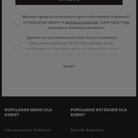
Wyrażam zgodę na otrzymywanie spersonalizowanych wiadomości
od velpa.pl jak opisano w
polityce prywatności
. Subskrypcję mogę
anulować w dowolnym momencie.
Zgadzam się na przetwarzanie moich danych osobowych
(imię, adres email) przez VELPA Otylia Skiepko w celu
marketingowym. Wyrażenie zgody jest dobrowolne. Mam
prawo cofnięcia zgody w dowolnym momencie bez wpływu
na zgodność z prawem przetwarzania, którego dokonano na
podstawie zgody przed jej cofnięciem. Mam prawo dostępu
Rozwiń
do treści swoich danych i ich sprostowania, usunięcia,
ograniczenia przetwarzania, oraz prawo do przenoszenia
danych na zasadach zawartych w polityce prywatności sklepu
internetowego. Dane osobowe w sklepie internetowym
przetwarzane są zgodnie z polityką prywatności. Zachęcamy
do zapoznania się z polityką przed wyrażeniem zgody.
POPULARNE MARKI DLA
POPULARNE KATEGORIE DLA
KOBIET
KOBIET
Aeronautica Militare
Kurtki damskie