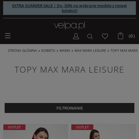
EXTRA SUMMER SALE | Do -50% na wybrane modele z nowej
kolekcji!
(0)
STRONA GŁÓWNA
KOBIETA
MARKI
MAX MARA LEISURE
TOPY MAX MARA 
TOPY MAX MARA LEISURE
FILTROWANIE
OUTLET
OUTLET