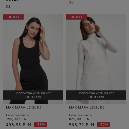
XS
XS
OUTLET
OUTLET
Dodatkowo -20% na kod
Dodatkowo -20% na kod
OUTLET20
OUTLET20
MAX MARA LEISURE
MAX MARA LEISURE
Cena regularna
Cena regularna
759,00 PLN
829,00 PLN
493,35 PLN
563,72 PLN
-35%
-32%