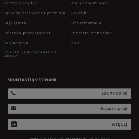
Koszty wysyłki
Moje zamówienia
Sposoby płatności i prowizje
Koszyk
Regulamin
Obserwowane
Polityka prywatności
Historia transakcji
Reklamacje
FAQ
Zwroty - Odstąpienie od
umowy
SKONTAKTUJ SIĘ Z NAMI
538 99 33 00
bok@velpa.pl
WIĘCEJ