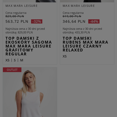
MAX MARA LEISURE
MAX MARA LEISURE
Cena regularna
Cena regularna
829,00 PLN
619,00 PLN
563,72 PLN
346,64 PLN
-32%
-44%
Najniższa cena z 30 dni przed
Najniższa cena z 30 dni przed
obniżką
829,00 PLN
obniżką
433,30 PLN
TOP DAMSKI Z
TOP DAMSKI
EKOSKÓRY SAGOMA
RUBENS MAX MARA
MAX MARA LEISURE
LEISURE CZARNY
GRAFITOWY
RELAXED
REGULAR
XS
XS
S
M
OUTLET