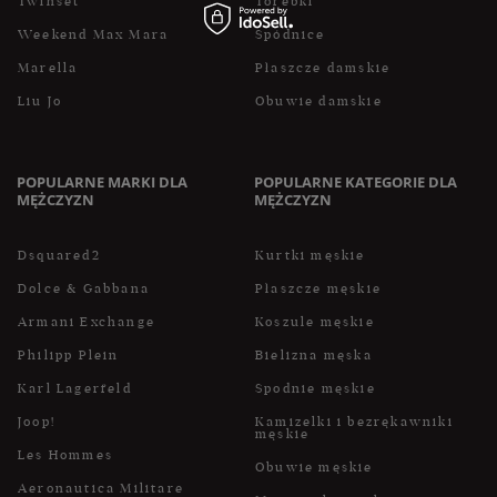
Twinset
Torebki
Weekend Max Mara
Spódnice
Marella
Płaszcze damskie
Liu Jo
Obuwie damskie
POPULARNE MARKI DLA
POPULARNE KATEGORIE DLA
MĘŻCZYZN
MĘŻCZYZN
Dsquared2
Kurtki męskie
Dolce & Gabbana
Płaszcze męskie
Armani Exchange
Koszule męskie
Philipp Plein
Bielizna męska
Karl Lagerfeld
Spodnie męskie
Joop!
Kamizelki i bezrękawniki
męskie
Les Hommes
Obuwie męskie
Aeronautica Militare