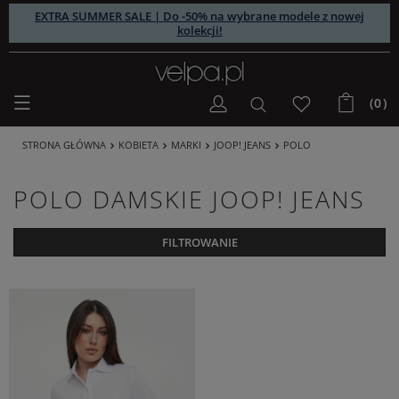
EXTRA SUMMER SALE | Do -50% na wybrane modele z nowej
kolekcji!
(0)
STRONA GŁÓWNA
KOBIETA
MARKI
JOOP! JEANS
POLO
POLO DAMSKIE JOOP! JEANS
FILTROWANIE