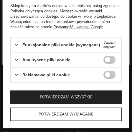
Sklep korzysta z plików cookie w celu realizacji usług zgodnie z
Zgadzam się na przetwarzanie moich danych osobowych
Polityką dotyczącą cookies
. Możesz określić warunki
(imię, adres email) przez VELPA Otylia Skiepko w celu
przechowywania lub dostępu do cookie w Twojej przeglądarce.
marketingowym. Wyrażenie zgody jest dobrowolne. Mam
Więcej informacji na temat warunków i prywatności można
prawo cofnięcia zgody w dowolnym momencie bez wpływu
znaleźć także na stronie
Prywatność i warunki Google
.
na zgodność z prawem przetwarzania, którego dokonano na
podstawie zgody przed jej cofnięciem. Mam prawo dostępu
Rozwiń
do treści swoich danych i ich sprostowania, usunięcia,
Zawsze
Funkcjonalne pliki cookie (wymagane)
ograniczenia przetwarzania, oraz prawo do przenoszenia
aktywne
danych na zasadach zawartych w polityce prywatności sklepu
internetowego. Dane osobowe w sklepie internetowym
Analityczne pliki cookie
przetwarzane są zgodnie z polityką prywatności. Zachęcamy
do zapoznania się z polityką przed wyrażeniem zgody.
Reklamowe pliki cookie
POPULARNE MARKI DLA
POPULARNE KATEGORIE DLA
KOBIET
KOBIET
POTWIERDZAM WSZYSTKIE
Aeronautica Militare
Kurtki damskie
Elisabetta Franchi
Płaszcze damskie
POTWIERDZAM WYMAGANE
Patrizia Pepe
Sukienki
Sportalm
Swetry damskie