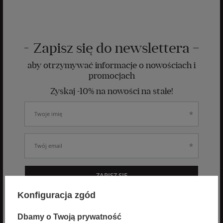
Zapisz się do newslettera
aby otrzymywać informacje o nowościach i
promocjach
Zyskaj -10% na nowości na stałe!
ZAPISZ SIĘ
Konfiguracja zgód
Wyrażam zgodę na otrzymywanie spersonalizowanych wiadomości
od velpa.pl jak opisano w
polityce prywatności
. Subskrypcję mogę
Dbamy o Twoją prywatność
anulować w dowolnym momencie.