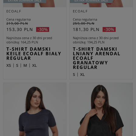
EXTRA SUMMER SALE
EXTRA SUMMER SALE
ECOALF
ECOALF
Cena regularna
Cena regularna
219,00 PLN
259,00 PLN
153,30 PLN
181,30 PLN
-30%
-30%
Najniższa cena z 30 dni przed
Najniższa cena z 30 dni przed
obniżką
164,25 PLN
obniżką
194,25 PLN
T-SHIRT DAMSKI
T-SHIRT DAMSKI
KEILE ECOALF BIAŁY
LNIANY ARENDAL
REGULAR
ECOALF
GRANATOWY
XS
S
M
XL
REGULAR
S
XL