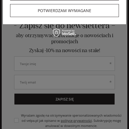
POTWIERDZAM WYMAGANE
Zapisz się do newslettera
aby otrzymywać informacje o nowościach i
promocjach
Zyskaj -10% na nowości na stałe!
ZAPISZ SIĘ
Wyrażam zgodę na otrzymywanie spersonalizowanych wiadomości
od velpa.pl jak opisano w
polityce prywatności
. Subskrypcję mogę
anulować w dowolnym momencie.