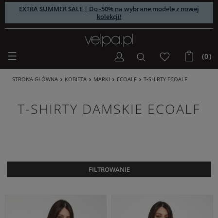
EXTRA SUMMER SALE | Do -50% na wybrane modele z nowej
kolekcji!
(0)
STRONA GŁÓWNA
KOBIETA
MARKI
ECOALF
T-SHIRTY ECOALF
T-SHIRTY DAMSKIE ECOALF
FILTROWANIE