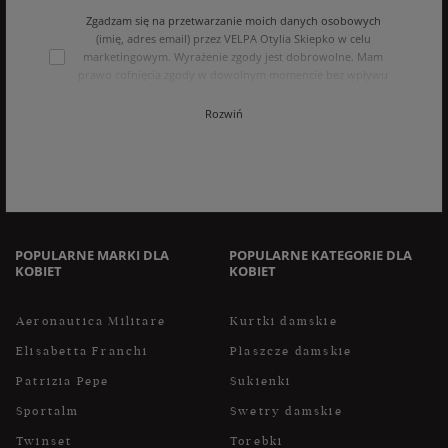
Zgadzam się na przetwarzanie moich danych osobowych
(imię, adres email) przez VELPA Otylia Skiepko w celu
marketingowym. Wyrażenie zgody jest dobrowolne. Mam
prawo cofnięcia zgody w dowolnym momencie bez wpływu
na zgodność z prawem przetwarzania, którego dokonano na
podstawie zgody przed jej cofnięciem. Mam prawo dostępu
Rozwiń
do treści swoich danych i ich sprostowania, usunięcia,
ograniczenia przetwarzania, oraz prawo do przenoszenia
danych na zasadach zawartych w polityce prywatności sklepu
internetowego. Dane osobowe w sklepie internetowym
przetwarzane są zgodnie z polityką prywatności. Zachęcamy
do zapoznania się z polityką przed wyrażeniem zgody.
POPULARNE MARKI DLA
POPULARNE KATEGORIE DLA
KOBIET
KOBIET
Aeronautica Militare
Kurtki damskie
Elisabetta Franchi
Płaszcze damskie
Patrizia Pepe
Sukienki
Sportalm
Swetry damskie
Twinset
Torebki