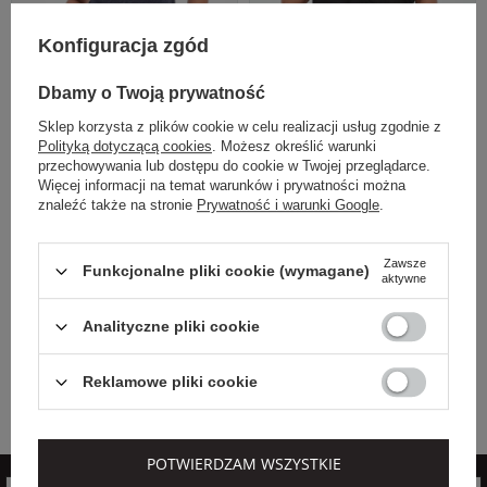
Konfiguracja zgód
Dbamy o Twoją prywatność
EXTRA SUMMER SALE
EXTRA SUMMER SALE
Sklep korzysta z plików cookie w celu realizacji usług zgodnie z
Polityką dotyczącą cookies
. Możesz określić warunki
ECOALF
ECOALF
przechowywania lub dostępu do cookie w Twojej przeglądarce.
Więcej informacji na temat warunków i prywatności można
Cena regularna
Cena regularna
259,00 PLN
439,00 PLN
znaleźć także na stronie
Prywatność i warunki Google
.
181,30 PLN
307,30 PLN
-30%
-30%
Najniższa cena z 30 dni przed
Najniższa cena z 30 dni przed
Zawsze
Funkcjonalne pliki cookie (wymagane)
obniżką
194,25 PLN
obniżką
329,25 PLN
aktywne
T-SHIRT DAMSKI
BLUZKA DAMSKA
LNIANY LANE
LNIANA DORA
Analityczne pliki cookie
ECOALF
ECOALF CZARNY
GRANATOWY
REGULAR
REGULAR
XS
S
M
L
Reklamowe pliki cookie
S
POTWIERDZAM WSZYSTKIE