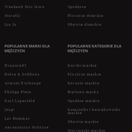
Weekend Max Mara
Spódnice
Marella
Płaszcze damskie
Liu Jo
Obuwie damskie
POPULARNE MARKI DLA
POPULARNE KATEGORIE DLA
MĘŻCZYZN
MĘŻCZYZN
Dsquared2
Kurtki męskie
Dolce & Gabbana
Płaszcze męskie
Armani Exchange
Koszule męskie
Philipp Plein
Bielizna męska
Karl Lagerfeld
Spodnie męskie
Joop!
Kamizelki i bezrękawniki
męskie
Les Hommes
Obuwie męskie
Aeronautica Militare
Marynarki męskie