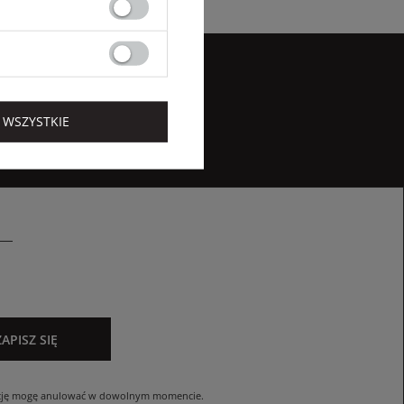
 WSZYSTKIE
ZAPISZ SIĘ
cję mogę anulować w dowolnym momencie.