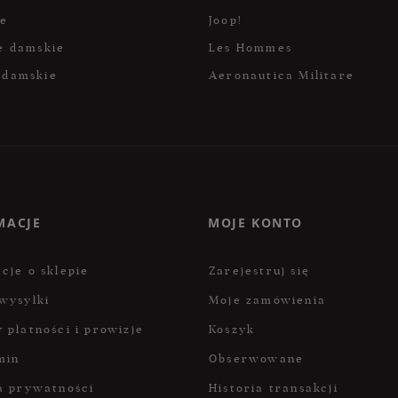
ce
Joop!
e damskie
Les Hommes
 damskie
Aeronautica Militare
MACJE
MOJE KONTO
cje o sklepie
Zarejestruj się
wysyłki
Moje zamówienia
 płatności i prowizje
Koszyk
min
Obserwowane
a prywatności
Historia transakcji