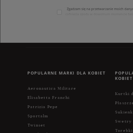
Zgadzam się na przetwarzanie moich dany
cofnięcia zgody w dowolnym momencie bez
treści swoich danych i ich sprostowania
internetowego. Dane osobowe w sklepie 
POPULARNE MARKI DLA KOBIET
POPUL
KOBIET
Aeronautica Militare
Kurtki 
Elisabetta Franchi
Płaszcz
Patrizia Pepe
Sukienk
Sportalm
Swetry
Twinset
Torebki