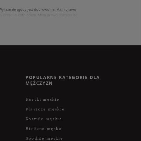
. Wyrażenie zgody jest dobrowolne. Mam prawo
 przed jej cofnięciem. Mam prawo dostępu do
ach zawartych w polityce prywatności sklepu
nia się z polityką przed wyrażeniem zgody.
POPULARNE KATEGORIE DLA
MĘŻCZYZN
Kurtki męskie
Płaszcze męskie
Koszule męskie
Bielizna męska
Spodnie męskie