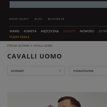
NASZE SKLEPY
BLOG
BEACHWEAR
MARKI
KOBIETA
MĘŻCZYZNA
OUTLET!
NOWOŚCI
EXTR
FLASH DEALS
STRONA GŁÓWNA
CAVALLI UOMO
CAVALLI UOMO
ROZMIARY
PODKATEGORIA