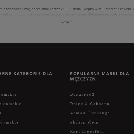
ch osobowych (imię, adres email) przez VELPA Otylia Skiepko w celu marketingowym
 wpływu na zgodność z prawem przetwarzania, którego dokonano na podstawie zgody
, usunięcia, ograniczenia przetwarzania, oraz prawo do przenoszenia danych na zasad
Rozwiń
internetowym przetwarzane są zgodnie z polityką prywatności. Zachęcamy do zapozna
ARNE KATEGORIE DLA
POPULARNE MARKI DLA
MĘŻCZYZN
damskie
Dsquared2
e damskie
Dolce & Gabbana
i
Armani Exchange
 damskie
Philipp Plein
Karl Lagerfeld