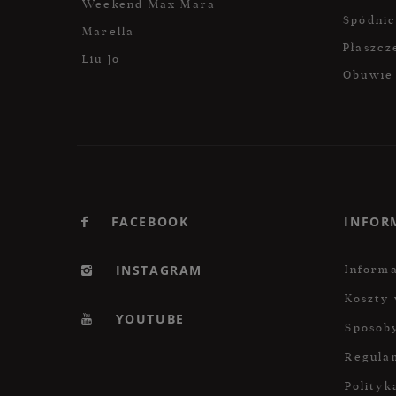
Weekend Max Mara
Spódni
Marella
Płaszcz
Liu Jo
Obuwie
FACEBOOK
INFOR
INSTAGRAM
Informa
Koszty 
YOUTUBE
Sposoby
Regula
Polityk