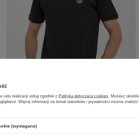
ość
w celu realizacji usług zgodnie z
Polityką dotyczącą cookies
. Możesz określi
eglądarce. Więcej informacji na temat warunków i prywatności można znaleźć
CAVALLI UOMO
779,00 PLN
cookie (wymagane)
T-SHIRT MĘSKI CAVALLI UOMO CZARNY REGULAR