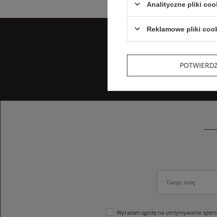
Analityczne pliki coo
Reklamowe pliki coo
POTWIERD
Wyrażam zgodę na otrzymywanie sperso