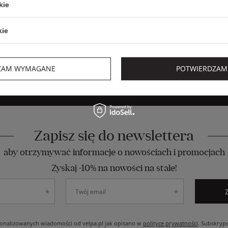
kie
kie
ZAM WYMAGANE
POTWIERDZAM
Zapisz się do newslettera
aby otrzymywać informacje o nowościach i promocjach
Zyskaj -10% na nowości na stałe!
nalizowanych wiadomości od velpa.pl jak opisano w
polityce prywatności
. Subskryp