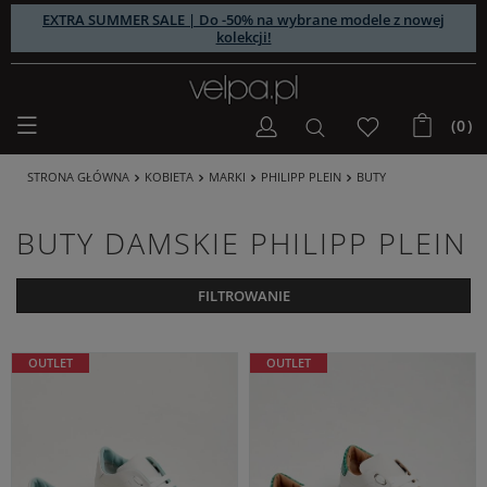
EXTRA SUMMER SALE | Do -50% na wybrane modele z nowej
kolekcji!
(0)
STRONA GŁÓWNA
KOBIETA
MARKI
PHILIPP PLEIN
BUTY
BUTY DAMSKIE PHILIPP PLEIN
FILTROWANIE
OUTLET
OUTLET