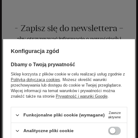
Zapisz się do newslettera
aby otrzymywać informacje o nowościach i
promocjach
Konfiguracja zgód
Zyskaj -10% na nowości na stałe!
Dbamy o Twoją prywatność
Sklep korzysta z plików cookie w celu realizacji usług zgodnie z
Polityką dotyczącą cookies
. Możesz określić warunki
przechowywania lub dostępu do cookie w Twojej przeglądarce.
Więcej informacji na temat warunków i prywatności można
znaleźć także na stronie
Prywatność i warunki Google
.
ZAPISZ SIĘ
Zawsze
Funkcjonalne pliki cookie (wymagane)
aktywne
Wyrażam zgodę na otrzymywanie spersonalizowanych wiadomości
od velpa.pl jak opisano w
polityce prywatności
. Subskrypcję mogę
Analityczne pliki cookie
anulować w dowolnym momencie.