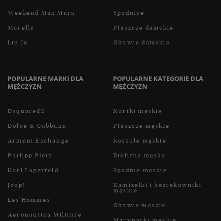
Weekend Max Mara
Spódnice
Marella
Płaszcze damskie
Liu Jo
Obuwie damskie
POPULARNE MARKI DLA
POPULARNE KATEGORIE DLA
MĘŻCZYZN
MĘŻCZYZN
Dsquared2
Kurtki męskie
Dolce & Gabbana
Płaszcze męskie
Armani Exchange
Koszule męskie
Philipp Plein
Bielizna męska
Karl Lagerfeld
Spodnie męskie
Joop!
Kamizelki i bezrękawniki
męskie
Les Hommes
Obuwie męskie
Aeronautica Militare
Marynarki męskie