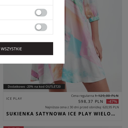
 WSZYSTKIE
Dodatkowo -20% na kod OUTLET20
Cena regularna
1 129,00 PLN
ICE PLAY
598,37 PLN
-47%
Najniższa cena z 30 dni przed obniżką
620,95 PLN
SUKIENKA SATYNOWA ICE PLAY WIELOKOLOROWY REGULAR