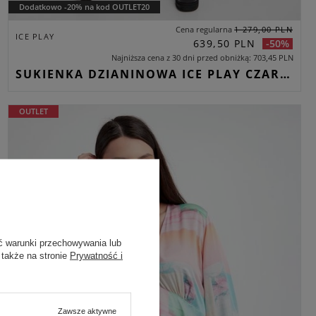
Dodatkowo -20% na kod OUTLET20
Cena regularna
1 279,00 PLN
ICE PLAY
639,50 PLN
-50%
Najniższa cena z 30 dni przed obniżką
703,45 PLN
SUKIENKA DZIANINOWA ICE PLAY CZARNY SLIM
OUTLET
ć warunki przechowywania lub
 także na stronie
Prywatność i
Zawsze aktywne