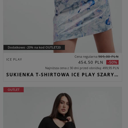
Dodatkowo -20% na kod OUTLET20
Cena regularna
909,00 PLN
ICE PLAY
454,50 PLN
-50%
Najniższa cena z 30 dni przed obniżką
499,95 PLN
SUKIENKA T-SHIRTOWA ICE PLAY SZARY OVERSIZE
OUTLET