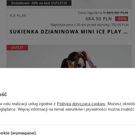
Dodatkowo -20% na kod OUTLET20
Cena regularna
1 369,00 PLN
ICE PLAY
684,50 PLN
-50%
Najniższa cena z 30 dni przed obniżką
752,95 PLN
SUKIENKA DZIANINOWA MINI ICE PLAY SZARY RELAXED
OUTLET
ość
w celu realizacji usług zgodnie z
Polityką dotyczącą cookies
. Możesz określi
eglądarce. Więcej informacji na temat warunków i prywatności można znaleźć
cookie (wymagane)