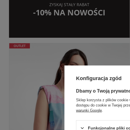
ZYSKAJ STAŁY RABAT
-10% NA NOWOŚCI
OUTLET
Konfiguracja zgód
Dbamy o Twoją prywatn
Sklep korzysta z plików cookie 
dostępu do cookie w Twojej prz
warunki Google
.
Funkcjonalne pliki 