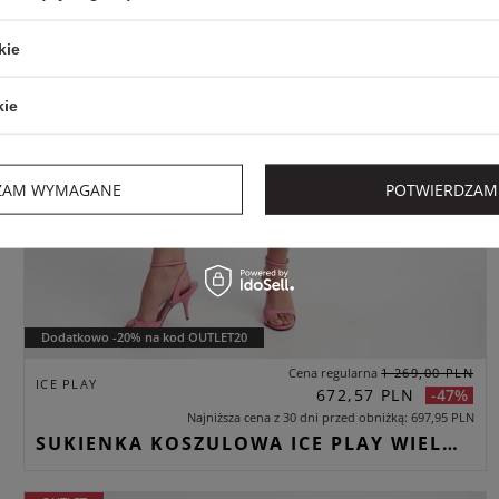
kie
kie
ZAM WYMAGANE
POTWIERDZAM
Dodatkowo -20% na kod OUTLET20
Cena regularna
1 269,00 PLN
ICE PLAY
672,57 PLN
-47%
Najniższa cena z 30 dni przed obniżką
697,95 PLN
SUKIENKA KOSZULOWA ICE PLAY WIELOKOLOROWY REGULAR