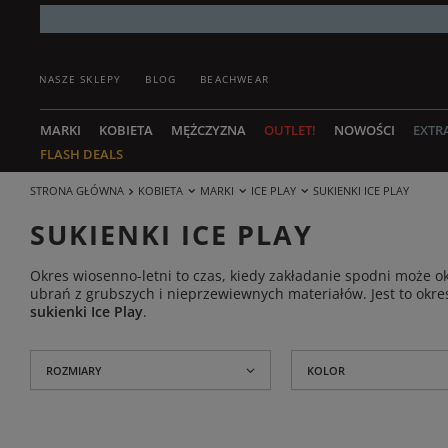
NASZE SKLEPY
BLOG
BEACHWEAR
MARKI
KOBIETA
MĘŻCZYZNA
OUTLET!
NOWOŚCI
EXTR
FLASH DEALS
STRONA GŁÓWNA
KOBIETA
MARKI
ICE PLAY
SUKIENKI ICE PLAY
SUKIENKI ICE PLAY
Okres wiosenno-letni to czas, kiedy zakładanie spodni może 
ubrań z grubszych i nieprzewiewnych materiałów. Jest to okre
sukienki Ice Play
.
ROZMIARY
KOLOR