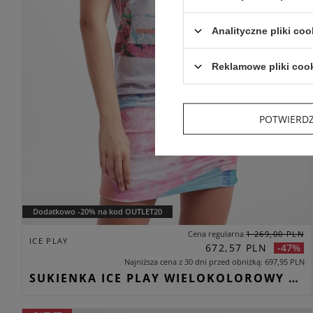
Analityczne pliki coo
Reklamowe pliki coo
POTWIERD
Dodatkowo -20% na kod OUTLET20
Cena regularna
1 269,00 PLN
ICE PLAY
672,57 PLN
-47%
Najniższa cena z 30 dni przed obniżką
697,95 PLN
SUKIENKA ICE PLAY WIELOKOLOROWY REGULAR