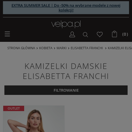
EXTRA SUMMER SALE | Do -50% na wybrane modele z nowej
kolekcji!
(0)
STRONA GŁÓWNA
KOBIETA
MARKI
ELISABETTA FRANCHI
KAMIZELKI ELI
KAMIZELKI DAMSKIE
ELISABETTA FRANCHI
FILTROWANIE
OUTLET