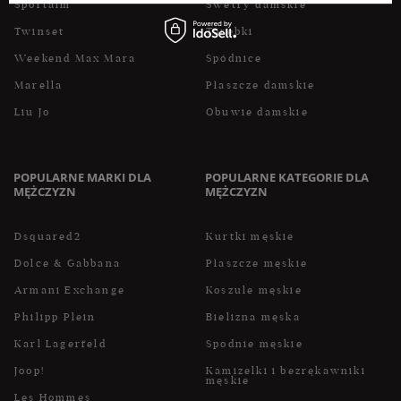
Sportalm
Swetry damskie
Twinset
Torebki
Weekend Max Mara
Spódnice
Marella
Płaszcze damskie
Liu Jo
Obuwie damskie
POPULARNE MARKI DLA
POPULARNE KATEGORIE DLA
MĘŻCZYZN
MĘŻCZYZN
Dsquared2
Kurtki męskie
Dolce & Gabbana
Płaszcze męskie
Armani Exchange
Koszule męskie
Philipp Plein
Bielizna męska
Karl Lagerfeld
Spodnie męskie
Joop!
Kamizelki i bezrękawniki
męskie
Les Hommes