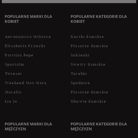
do zapoznania się z polityką przed wyrażeniem zgody.
POPULARNE MARKI DLA
POPULARNE KATEGORIE DLA
KOBIET
KOBIET
Aeronautica Militare
Kurtki damskie
Elisabetta Franchi
Płaszcze damskie
Patrizia Pepe
Sukienki
Sportalm
Swetry damskie
Twinset
Torebki
Weekend Max Mara
Spódnice
Marella
Płaszcze damskie
Liu Jo
Obuwie damskie
POPULARNE MARKI DLA
POPULARNE KATEGORIE DLA
MĘŻCZYZN
MĘŻCZYZN