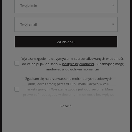
ZAPISZ SIĘ
Wyrażam zgodę na otrzymywanie spersonalizowanych wiadomości
od velpa.pl jak opisano w
polityce prywatności
. Subskrypcję mogę
anulować w dowolnym momencie.
Zgadzam się na przetwarzanie moich danych osobowych
(imię, adres email) przez VELPA Otylia Skiepko w celu
marketingowym. Wyrażenie zgody jest dobrowolne. Mam
prawo cofnięcia zgody w dowolnym momencie bez wpływu
na zgodność z prawem przetwarzania, którego dokonano na
podstawie zgody przed jej cofnięciem. Mam prawo dostępu
Rozwiń
do treści swoich danych i ich sprostowania, usunięcia,
ograniczenia przetwarzania, oraz prawo do przenoszenia
danych na zasadach zawartych w polityce prywatności sklepu
internetowego. Dane osobowe w sklepie internetowym
przetwarzane są zgodnie z polityką prywatności. Zachęcamy