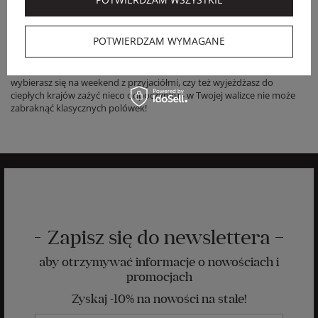
W naszej ofercie proponujemy polo z górnej półki, czyli modele od
Emporio Armani Swimwear
. To jakość widoczna już na pierwszy rzut
oka, i wcale nie mamy tu na myśli charakterystycznego logo!
Koszulki
POTWIERDZAM WYMAGANE
Emporio Armani Swimwear
są perfekcyjnie skrojone, uszyte i
wykończone, dzięki czemu idealnie podkreślają sylwetkę. Dostępne w
wielu kolorach, są świetną bazą dla letnich stylizacji. Nieważne, czy
wybierasz się na weekend z przyjaciółmi, czy też wyjeżdżasz do
ciepłych krajów zażyć nieco odpoczynku - w Twojej walizce nie może
zabraknąć klasycznych polówek!
Zapisz się do newslettera
aby otrzymywać informacje o nowościach i
promocjach
Zyskaj -10% na nowości na stałe!