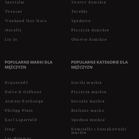
Sportalm
Swetry damskie
Twinset
Torebki
Weekend Max Mara
Spódnice
Marella
Płaszcze damskie
Liu Jo
Obuwie damskie
POPULARNE MARKI DLA
POPULARNE KATEGORIE DLA
MĘŻCZYZN
MĘŻCZYZN
Dsquared2
Kurtki męskie
Dolce & Gabbana
Płaszcze męskie
Armani Exchange
Koszule męskie
Philipp Plein
Bielizna męska
Karl Lagerfeld
Spodnie męskie
Joop!
Kamizelki i bezrękawniki
męskie
Les Hommes