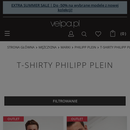
EXTRA SUMMER SALE | Do -50% na wybrane modele z nowej
kolekcji!
(0)
STRONA GŁÓWNA
MĘŻCZYZNA
MARKI
PHILIPP PLEIN
T-SHIRTY PHILIPP P
T-SHIRTY PHILIPP PLEIN
FILTROWANIE
OUTLET
OUTLET