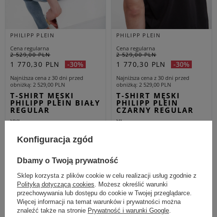
PHILIPP PLEIN
PHILIPP PLEIN
Cena regularna
Cena regularna
2 529,00 PLN
2 529,00 PLN
1 770,30 PLN
1 770,30 PLN
-30%
-30%
Najniższa cena z 30 dni przed
Najniższa cena z 30 dni przed
obniżką
2 529,00 PLN
obniżką
2 529,00 PLN
T-SHIRT MĘSKI
T-SHIRT MĘSKI
PHILIPP PLEIN BIAŁY
PHILIPP PLEIN
REGULAR
CZARNY REGULAR
XXL
XL
Konfiguracja zgód
Wygodne T-shirty? Tylko w wersji
premium!
Dbamy o Twoją prywatność
Sklep korzysta z plików cookie w celu realizacji usług zgodnie z
Kultowy T-shirt jest z nami już od ponad 100 lat, a jego barwna historia
Polityką dotyczącą cookies
. Możesz określić warunki
wskazuje, że jest czymś więcej niż tylko częścią garderoby. Początkowo
przechowywania lub dostępu do cookie w Twojej przeglądarce.
noszony jako bielizna, z czasem stał się płótnem, na którym swoje
Więcej informacji na temat warunków i prywatności można
opinie wyrażali artyści i społecznicy oraz przestrzenią do... reklamy. A
znaleźć także na stronie
Prywatność i warunki Google
.
obecnie? Nie potrafimy obejść się bez tych wygodnych i