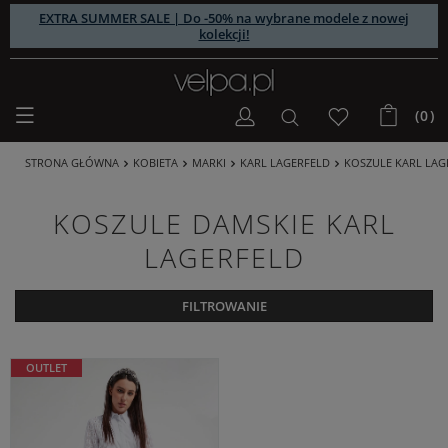
EXTRA SUMMER SALE | Do -50% na wybrane modele z nowej
kolekcji!
(0)
STRONA GŁÓWNA
KOBIETA
MARKI
KARL LAGERFELD
KOSZULE KARL LAG
KOSZULE DAMSKIE KARL
LAGERFELD
FILTROWANIE
OUTLET