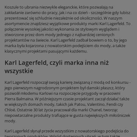
Koszule to ubrania niezwykle eleganckie, które pozwalają na
zakładanie zarówno do pracy, jak i na co dzień - szczególnie gdy lubisz
prezentować się schludnie niezależnie od okoliczności. W naszym
asortymencie znajdziesz wyjątkowe produkty marki Karl Lagerfeld. To
połączenie wysokiej jakości wykonania ze stylowym wyglądem i
stworzone przez dom mody jednego z najbardziej cenionych
projektantów na świecie. Karl Lagerfeld zadbał bowiem o to, by jego
marka była kojarzona z nowatorskim podejściem do mody, a także
klasycznymi projektami pasującymi każdemu.
Karl Lagerfeld, czyli marka inna niż
wszystkie
Karl Lagerfeld rozpoczął swoją karierę związaną z modą od konkursu -
jego pierwszym nagrodzonym projektem był damski płaszcz, który
pozwolił młodemu Karlowi na rozpoczęcie przygody w pracowni
Pierra Balmaina. W późniejszym czasie projektant zaczął działać także
w większych domach mody, takich jak Patou, Valentino, Fendi czy
Chloé. Ostatnie 30 lat życia pracował dla marki Chanel, tworząc
niepowtarzalne produkty trafiające w gusta największych miłośniczek
mody.
Karl Lagerfeld słynął przede wszystkim z nowatorskiego podejścia do
tworzonych produktów. Wśród dostępnych ubrań, w tym także