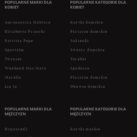
POPULARNE MARKI DLA
POPULARNE KATEGORIE DLA
KOBIET
KOBIET
Aeronautica Militare
Kurtki damskie
Elisabetta Franchi
Płaszcze damskie
Patrizia Pepe
Sukienki
Sportalm
Swetry damskie
Twinset
Torebki
Weekend Max Mara
Spódnice
Marella
Płaszcze damskie
Liu Jo
Obuwie damskie
POPULARNE MARKI DLA
POPULARNE KATEGORIE DLA
MĘŻCZYZN
MĘŻCZYZN
Dsquared2
Kurtki męskie