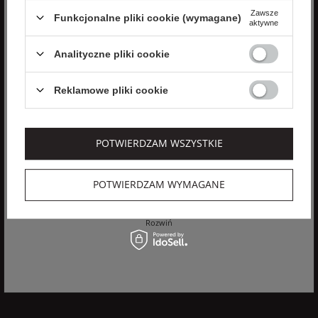
Zawsze
Funkcjonalne pliki cookie (wymagane)
aktywne
Analityczne pliki cookie
ZAPISZ SIĘ
Reklamowe pliki cookie
Wyrażam zgodę na otrzymywanie spersonalizowanych wiadomości
od velpa.pl jak opisano w
polityce prywatności
. Subskrypcję mogę
anulować w dowolnym momencie.
POTWIERDZAM WSZYSTKIE
Zgadzam się na przetwarzanie moich danych osobowych
(imię, adres email) przez VELPA Otylia Skiepko w celu
marketingowym. Wyrażenie zgody jest dobrowolne. Mam
POTWIERDZAM WYMAGANE
prawo cofnięcia zgody w dowolnym momencie bez wpływu
na zgodność z prawem przetwarzania, którego dokonano na
podstawie zgody przed jej cofnięciem. Mam prawo dostępu
Rozwiń
do treści swoich danych i ich sprostowania, usunięcia,
ograniczenia przetwarzania, oraz prawo do przenoszenia
danych na zasadach zawartych w polityce prywatności sklepu
internetowego. Dane osobowe w sklepie internetowym
przetwarzane są zgodnie z polityką prywatności. Zachęcamy
do zapoznania się z polityką przed wyrażeniem zgody.