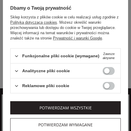
EXTRA SUMMER SALE
OUTLET20
Dbamy o Twoją prywatność
JOOP!
JOOP!
Sklep korzysta z plików cookie w celu realizacji usług zgodnie z
Cena regularna
Cena regularna
Polityką dotyczącą cookies
. Możesz określić warunki
809,00 PLN
959,00 PLN
przechowywania lub dostępu do cookie w Twojej przeglądarce.
485,40 PLN
719,25 PLN
-40%
-25%
Więcej informacji na temat warunków i prywatności można
znaleźć także na stronie
Prywatność i warunki Google
.
Najniższa cena z 30 dni przed
Najniższa cena z 30 dni przed
obniżką
566,30 PLN
obniżką
767,20 PLN
SPÓDNICA W
SPÓDNICA CARGO
PANTERKĘ SAIDY
MINI JOOP! BEŻOWY
Zawsze
Funkcjonalne pliki cookie (wymagane)
JOOP! MIĘTOWY
REGULAR
aktywne
SLIM
XS
XS
L
Analityczne pliki cookie
Reklamowe pliki cookie
POTWIERDZAM WSZYSTKIE
Zapisz się do newslettera
POTWIERDZAM WYMAGANE