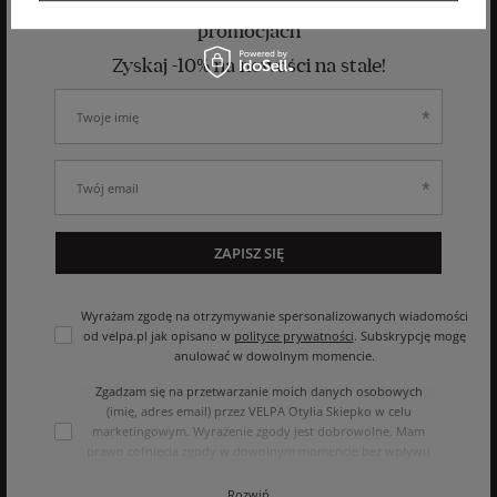
aby otrzymywać informacje o nowościach i
promocjach
Zyskaj -10% na nowości na stałe!
ZAPISZ SIĘ
Wyrażam zgodę na otrzymywanie spersonalizowanych wiadomości
od velpa.pl jak opisano w
polityce prywatności
. Subskrypcję mogę
anulować w dowolnym momencie.
Zgadzam się na przetwarzanie moich danych osobowych
(imię, adres email) przez VELPA Otylia Skiepko w celu
marketingowym. Wyrażenie zgody jest dobrowolne. Mam
prawo cofnięcia zgody w dowolnym momencie bez wpływu
na zgodność z prawem przetwarzania, którego dokonano na
podstawie zgody przed jej cofnięciem. Mam prawo dostępu
Rozwiń