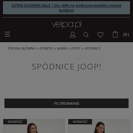
EXTRA SUMMER SALE | Do -50% na wybrane modele z nowej
kolekcji!
(0)
STRONA GŁÓWNA
KOBIETA
MARKI
JOOP!
SPÓDNICE
SPÓDNICE JOOP!
FILTROWANIE
NOWOŚĆ
NOWOŚĆ