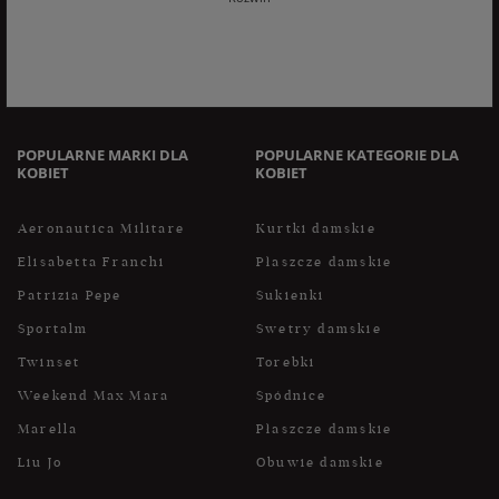
do treści swoich danych i ich sprostowania, usunięcia,
ograniczenia przetwarzania, oraz prawo do przenoszenia
danych na zasadach zawartych w polityce prywatności sklepu
internetowego. Dane osobowe w sklepie internetowym
przetwarzane są zgodnie z polityką prywatności. Zachęcamy
do zapoznania się z polityką przed wyrażeniem zgody.
POPULARNE MARKI DLA
POPULARNE KATEGORIE DLA
KOBIET
KOBIET
Aeronautica Militare
Kurtki damskie
Elisabetta Franchi
Płaszcze damskie
Patrizia Pepe
Sukienki
Sportalm
Swetry damskie
Twinset
Torebki
Weekend Max Mara
Spódnice
Marella
Płaszcze damskie
Liu Jo
Obuwie damskie