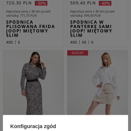
720,30 PLN
509,40 PLN
-30%
-40%
Najniższa cena z 30 dni przed
Najniższa cena z 30 dni przed
obniżką
771,75 PLN
obniżką
594,30 PLN
SPÓDNICA
SPÓDNICA W
PLISOWANA FRIDA
PANTERKĘ SAMI
JOOP! MIĘTOWY
JOOP! MIĘTOWY
SLIM
SLIM
XXS
S
XXS
XS
S
OUTLET
Konfiguracja zgód
Dodatkowo -20% na kod