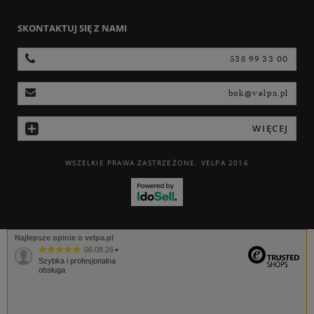
SKONTAKTUJ SIĘ Z NAMI
538 99 33 00
bok@velpa.pl
WIĘCEJ
WSZELKIE PRAWA ZASTRZEŻONE. VELPA 2016
Najlepsze opinie o velpa.pl
06.08.26
▼
Szybka i profesjonalna
obsługa