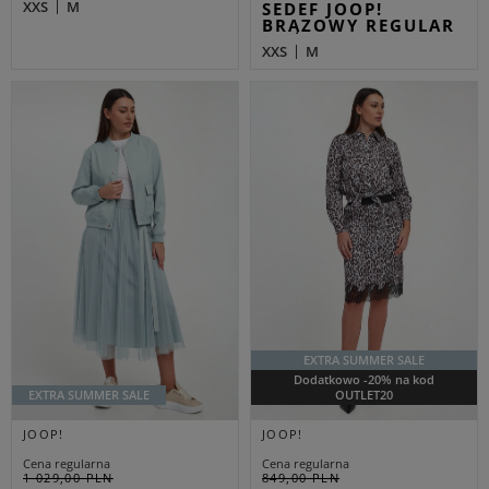
XXS
M
SEDEF JOOP!
BRĄZOWY REGULAR
XXS
M
EXTRA SUMMER SALE
Dodatkowo -20% na kod
EXTRA SUMMER SALE
OUTLET20
JOOP!
JOOP!
Cena regularna
Cena regularna
1 029,00 PLN
849,00 PLN