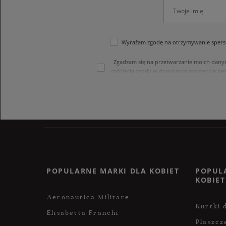
Wyrażam zgodę na otrzymywanie sperso
Zgadzam się na przetwarzanie moich dany
cofnięcia zgody w dowolnym momencie bez
treści swoich danych i ich sprostowania
internetowego. Dane osobowe w sklepie 
POPULARNE MARKI DLA KOBIET
POPUL
KOBIET
Aeronautica Militare
Kurtki 
Elisabetta Franchi
Płaszcz