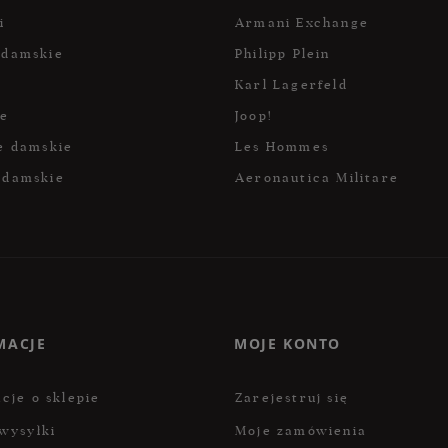
i
Armani Exchange
 damskie
Philipp Plein
Karl Lagerfeld
ce
Joop!
e damskie
Les Hommes
 damskie
Aeronautica Militare
MACJE
MOJE KONTO
cje o sklepie
Zarejestruj się
wysyłki
Moje zamówienia