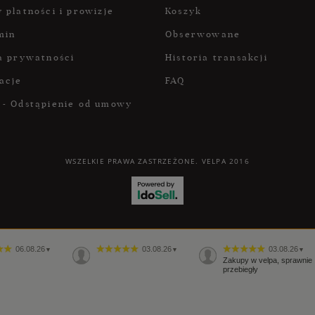
 płatności i prowizje
Koszyk
min
Obserwowane
a prywatności
Historia transakcji
acje
FAQ
 - Odstąpienie od umowy
WSZELKIE PRAWA ZASTRZEŻONE. VELPA 2016
06.08.26
03.08.26
03.08.26
▼
▼
▼
Zakupy w velpa, sprawnie
przebiegły