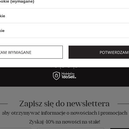
cookie (wymagane)
kie
kie
ZAM WYMAGANE
POTWIERDZAM
Zapisz się do newslettera
aby otrzymywać informacje o nowościach i promocjach
Zyskaj -10% na nowości na stałe!