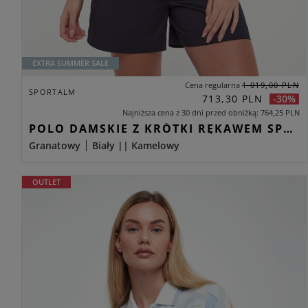
EXTRA SUMMER SALE
Cena regularna
1 019,00 PLN
SPORTALM
713,30 PLN
-30%
Najniższa cena z 30 dni przed obniżką
764,25 PLN
POLO DAMSKIE Z KRÓTKI RĘKAWEM SPORTALM GRANATOWY RELAXED
Granatowy
Biały || Kamelowy
OUTLET