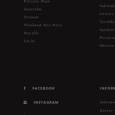
Patrizia Pepe
Sukienk
Sportalm
Swetry
Twinset
Torebki
Weekend Max Mara
Spódni
Marella
Płaszcz
Liu Jo
Obuwie
FACEBOOK
INFOR
INSTAGRAM
Informa
Koszty 