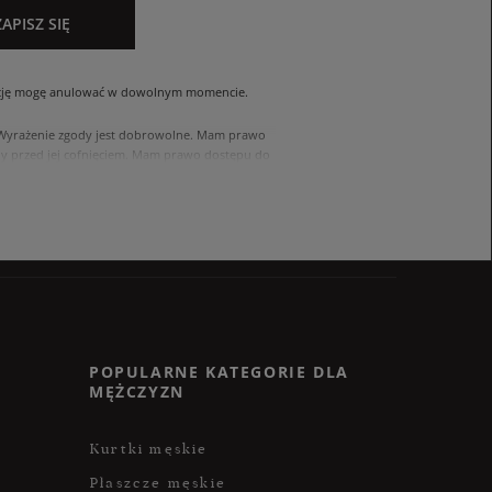
ZAPISZ SIĘ
cję mogę anulować w dowolnym momencie.
. Wyrażenie zgody jest dobrowolne. Mam prawo
 przed jej cofnięciem. Mam prawo dostępu do
ach zawartych w polityce prywatności sklepu
nia się z polityką przed wyrażeniem zgody.
POPULARNE KATEGORIE DLA
MĘŻCZYZN
Kurtki męskie
Płaszcze męskie