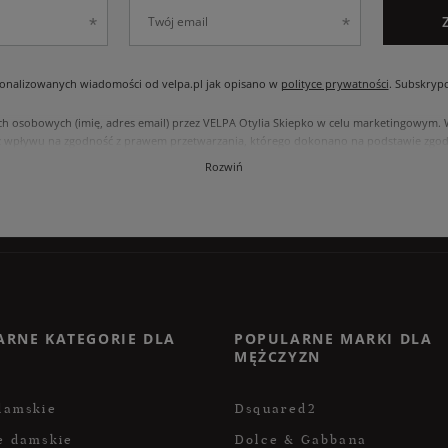
nalizowanych wiadomości od velpa.pl jak opisano w
polityce prywatności
. Subskryp
ch osobowych (imię, adres email) przez VELPA Otylia Skiepko w celu marketingowym
 wpływu na zgodność z prawem przetwarzania, którego dokonano na podstawie zgody
, usunięcia, ograniczenia przetwarzania, oraz prawo do przenoszenia danych na zasad
Rozwiń
internetowym przetwarzane są zgodnie z polityką prywatności. Zachęcamy do zapozna
ARNE KATEGORIE DLA
POPULARNE MARKI DLA
MĘŻCZYZN
damskie
Dsquared2
e damskie
Dolce & Gabbana