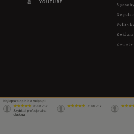
YOUTUBE
Sposoby
Regula
Polityk
Reklam
Zwroty
Najlepsze opinie o velpa.pl
06.08.26
06.08.26
▼
▼
Szybka i profesjonalna
obsługa