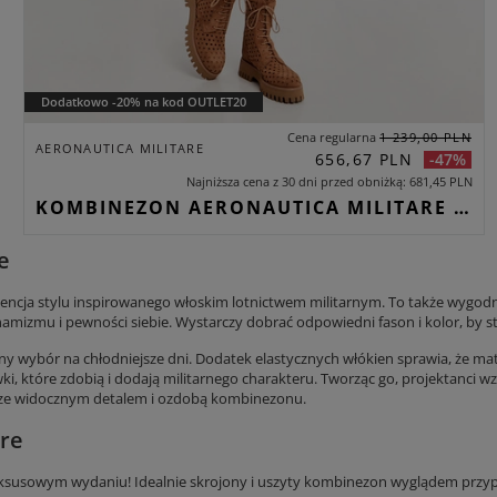
Dodatkowo -20% na kod OUTLET20
Cena regularna
1 239,00 PLN
AERONAUTICA MILITARE
656,67 PLN
-47%
Najniższa cena z 30 dni przed obniżką
681,45 PLN
KOMBINEZON AERONAUTICA MILITARE BIAŁY
e
a stylu inspirowanego włoskim lotnictwem militarnym. To także wygodny s
mizmu i pewności siebie. Wystarczy dobrać odpowiedni fason i kolor, by st
 wybór na chłodniejsze dni. Dodatek elastycznych włókien sprawia, że mater
ki, które zdobią i dodają militarnego charakteru. Tworząc go, projektanci wz
rze widocznym detalem i ozdobą kombinezonu.
re
owym wydaniu! Idealnie skrojony i uszyty kombinezon wyglądem przypomin