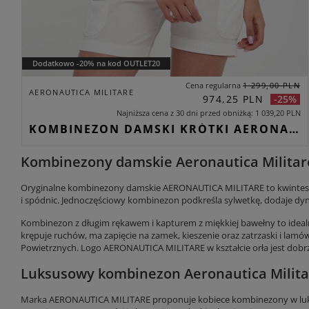
Dodatkowo -20% na kod OUTLET20
Cena regularna
1 299,00 PLN
AERONAUTICA MILITARE
974,25 PLN
-25%
Najniższa cena z 30 dni przed obniżką
1 039,20 PLN
KOMBINEZON DAMSKI KRÓTKI AERONAUTICA MILITARE BIAŁY SLIM
Kombinezony damskie Aeronautica Militar
Oryginalne kombinezony damskie AERONAUTICA MILITARE to kwintesencj
i spódnic. Jednoczęściowy kombinezon podkreśla sylwetkę, dodaje dyna
Kombinezon z długim rękawem i kapturem z miękkiej bawełny to idealny
krępuje ruchów, ma zapięcie na zamek, kieszenie oraz zatrzaski i lamów
Powietrznych. Logo AERONAUTICA MILITARE w kształcie orła jest dob
Luksusowy kombinezon Aeronautica Milita
Marka AERONAUTICA MILITARE proponuje kobiece kombinezony w luksus