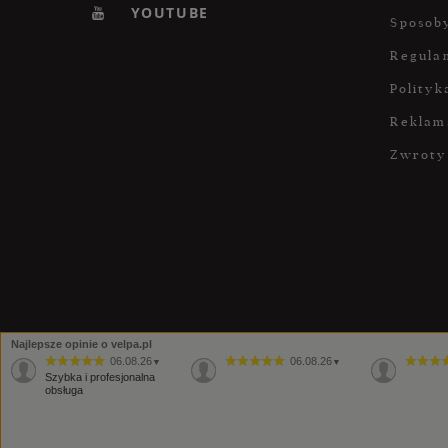
YOUTUBE
Sposoby
Regula
Polityk
Reklam
Zwroty
Najlepsze opinie o velpa.pl
06.08.26
06.08.26
▼
▼
Szybka i profesjonalna
obsługa