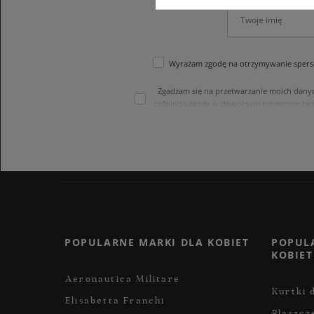
Wyrażam zgodę na otrzymywanie sperso
Zgadzam się na przetwarzanie moich dany
cofnięcia zgody w dowolnym momencie bez
treści swoich danych i ich sprostowania
internetowego. Dane osobowe w sklepie 
POPULARNE MARKI DLA KOBIET
POPUL
KOBIET
Aeronautica Militare
Kurtki 
Elisabetta Franchi
Płaszcz