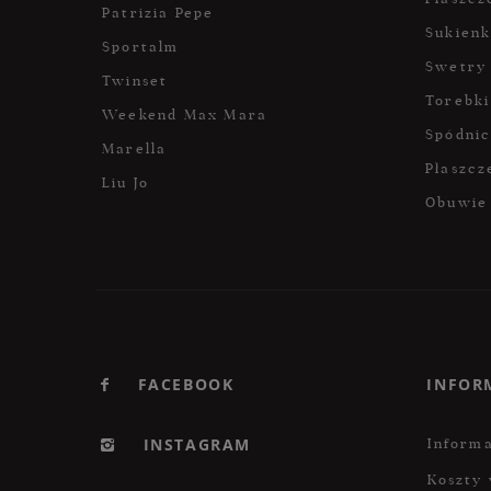
Patrizia Pepe
Sukienk
Sportalm
Swetry
Twinset
Torebki
Weekend Max Mara
Spódni
Marella
Płaszcz
Liu Jo
Obuwie
FACEBOOK
INFOR
INSTAGRAM
Informa
Koszty 