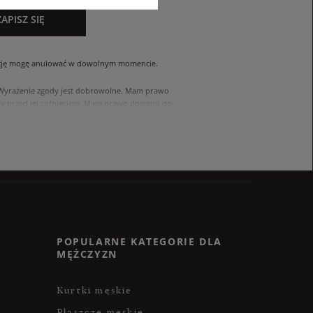
ZAPISZ SIĘ
cję mogę anulować w dowolnym momencie.
. Wyrażenie zgody jest dobrowolne. Mam prawo
 przed jej cofnięciem. Mam prawo dostępu do
ach zawartych w polityce prywatności sklepu
nia się z polityką przed wyrażeniem zgody.
POPULARNE KATEGORIE DLA
MĘŻCZYZN
Kurtki męskie
Płaszcze męskie