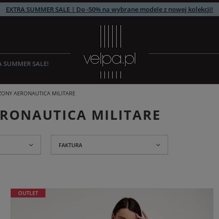
EXTRA SUMMER SALE | Do -50% na wybrane modele z nowej kolekcji!
A SUMMER SALE!
ONY AERONAUTICA MILITARE
RONAUTICA MILITARE
FAKTURA
OUTLET