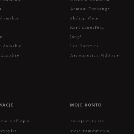
i
Armani Exchange
 damskie
Philipp Plein
Karl Lagerfeld
ce
Joop!
e damskie
Les Hommes
 damskie
Aeronautica Militare
MACJE
MOJE KONTO
cje o sklepie
Zarejestruj się
wysyłki
Moje zamówienia