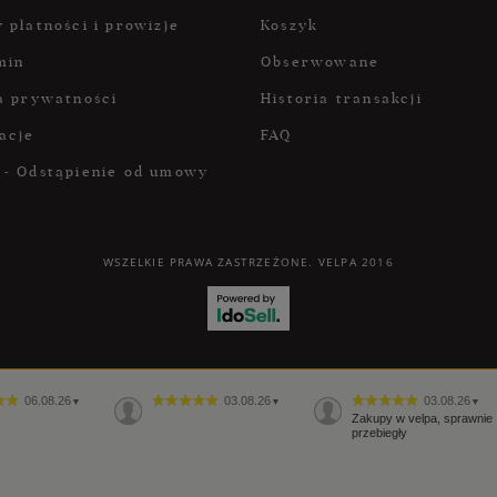
 płatności i prowizje
Koszyk
min
Obserwowane
a prywatności
Historia transakcji
acje
FAQ
 - Odstąpienie od umowy
WSZELKIE PRAWA ZASTRZEŻONE. VELPA 2016
06.08.26
03.08.26
03.08.26
▼
▼
▼
Zakupy w velpa, sprawnie
przebiegły