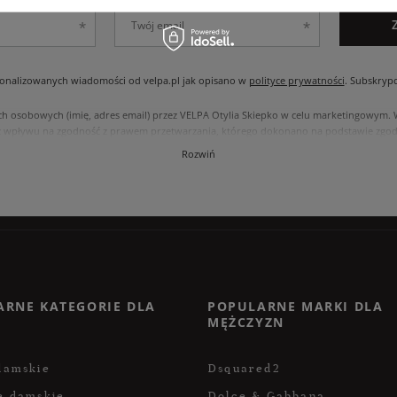
nalizowanych wiadomości od velpa.pl jak opisano w
polityce prywatności
. Subskryp
ch osobowych (imię, adres email) przez VELPA Otylia Skiepko w celu marketingowym
 wpływu na zgodność z prawem przetwarzania, którego dokonano na podstawie zgody
, usunięcia, ograniczenia przetwarzania, oraz prawo do przenoszenia danych na zasad
Rozwiń
internetowym przetwarzane są zgodnie z polityką prywatności. Zachęcamy do zapozna
ARNE KATEGORIE DLA
POPULARNE MARKI DLA
MĘŻCZYZN
damskie
Dsquared2
e damskie
Dolce & Gabbana