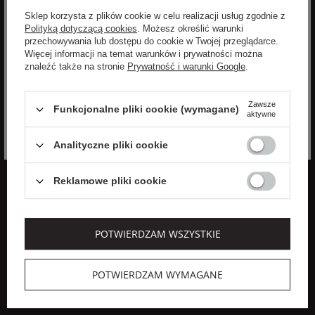
anulować w dowolnym momencie.
Sklep korzysta z plików cookie w celu realizacji usług zgodnie z
Zgadzam się na przetwarzanie moich danych osobowych
Polityką dotyczącą cookies
. Możesz określić warunki
(imię, adres email) przez VELPA Otylia Skiepko w celu
przechowywania lub dostępu do cookie w Twojej przeglądarce.
marketingowym. Wyrażenie zgody jest dobrowolne. Mam
Więcej informacji na temat warunków i prywatności można
prawo cofnięcia zgody w dowolnym momencie bez wpływu
znaleźć także na stronie
Prywatność i warunki Google
.
na zgodność z prawem przetwarzania, którego dokonano na
podstawie zgody przed jej cofnięciem. Mam prawo dostępu
Rozwiń
do treści swoich danych i ich sprostowania, usunięcia,
Zawsze
Funkcjonalne pliki cookie (wymagane)
ograniczenia przetwarzania, oraz prawo do przenoszenia
aktywne
danych na zasadach zawartych w polityce prywatności sklepu
internetowego. Dane osobowe w sklepie internetowym
Analityczne pliki cookie
przetwarzane są zgodnie z polityką prywatności. Zachęcamy
do zapoznania się z polityką przed wyrażeniem zgody.
Reklamowe pliki cookie
POPULARNE MARKI DLA
POPULARNE KATEGORIE DLA
KOBIET
KOBIET
POTWIERDZAM WSZYSTKIE
Aeronautica Militare
Kurtki damskie
Elisabetta Franchi
Płaszcze damskie
POTWIERDZAM WYMAGANE
Patrizia Pepe
Sukienki
Sportalm
Swetry damskie