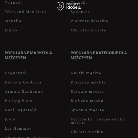
Twinset
Torebki
Weekend Max Mara
Spódnice
Marella
Płaszcze damskie
Liu Jo
Obuwie damskie
POPULARNE MARKI DLA
POPULARNE KATEGORIE DLA
MĘŻCZYZN
MĘŻCZYZN
Dsquared2
Kurtki męskie
Dolce & Gabbana
Płaszcze męskie
Armani Exchange
Koszule męskie
Philipp Plein
Bielizna męska
Karl Lagerfeld
Spodnie męskie
Joop!
Kamizelki i bezrękawniki
męskie
Les Hommes
Obuwie męskie
Aeronautica Militare