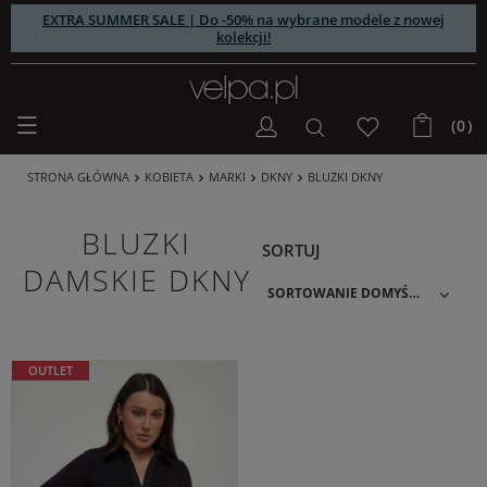
EXTRA SUMMER SALE | Do -50% na wybrane modele z nowej
kolekcji!
(0)
STRONA GŁÓWNA
KOBIETA
MARKI
DKNY
BLUZKI DKNY
BLUZKI
SORTUJ
DAMSKIE DKNY
SORTOWANIE DOMYŚLNE
OUTLET