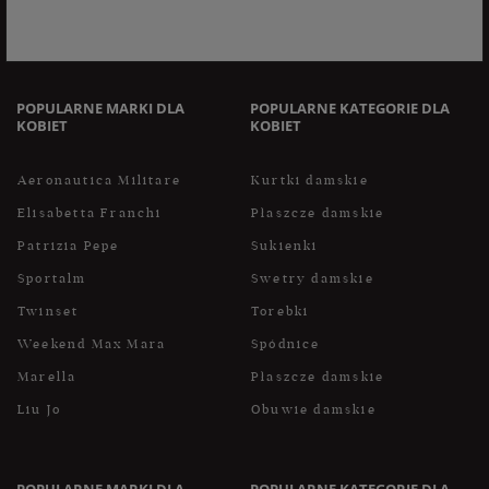
danych na zasadach zawartych w polityce prywatności sklepu
internetowego. Dane osobowe w sklepie internetowym
przetwarzane są zgodnie z polityką prywatności. Zachęcamy
do zapoznania się z polityką przed wyrażeniem zgody.
POPULARNE MARKI DLA
POPULARNE KATEGORIE DLA
KOBIET
KOBIET
Aeronautica Militare
Kurtki damskie
Elisabetta Franchi
Płaszcze damskie
Patrizia Pepe
Sukienki
Sportalm
Swetry damskie
Twinset
Torebki
Weekend Max Mara
Spódnice
Marella
Płaszcze damskie
Liu Jo
Obuwie damskie
POPULARNE MARKI DLA
POPULARNE KATEGORIE DLA