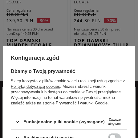
ECOALF
ECOALF
Cena regularna
Cena regularna
199,00 PLN
349,00 PLN
139,30 PLN
244,30 PLN
-30%
-30%
Najniższa cena z 30 dni przed
Najniższa cena z 30 dni przed
obniżką
149,25 PLN
obniżką
261,75 PLN
TOP DAMSKI
TOP DAMSKI
MINDEN ECOALF
DZIANINOWY TULIP
BIAŁY REGULAR
ECOALF ECRU
REGULAR
XS
Konfiguracja zgód
XS
M
XL
Dbamy o Twoją prywatność
Sklep korzysta z plików cookie w celu realizacji usług zgodnie z
Polityką dotyczącą cookies
. Możesz określić warunki
przechowywania lub dostępu do cookie w Twojej przeglądarce.
Więcej informacji na temat warunków i prywatności można
znaleźć także na stronie
Prywatność i warunki Google
.
Zapisz się do newslettera
Zawsze
Funkcjonalne pliki cookie (wymagane)
aktywne
aby otrzymywać informacje o nowościach i
promocjach
Analityczne pliki cookie