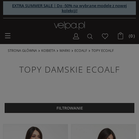
EXTRA SUMMER SALE | Do -50% na wybrane modele z nowej
kolekcji!
(0)
STRONA GŁÓWNA
KOBIETA
MARKI
ECOALF
TOPY ECOALF
TOPY DAMSKIE ECOALF
FILTROWANIE