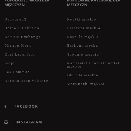
MĘŻCZYZN
MĘŻCZYZN
Dsquared2
Kurtki męskie
Dolce & Gabbana
Płaszcze męskie
Armani Exchange
Koszule męskie
Philipp Plein
Bielizna męska
Karl Lagerfeld
Spodnie męskie
Joop!
Kamizelki i bezrękawniki
męskie
Les Hommes
Obuwie męskie
Aeronautica Militare
Marynarki męskie
FACEBOOK
INSTAGRAM