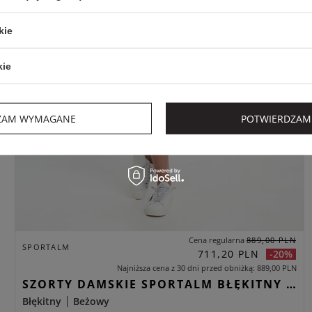
kie
kie
ZAM WYMAGANE
POTWIERDZAM
Cena regularna
889,00 PLN
SPORTALM
711,20 PLN
-20%
Najniższa cena z 30 dni przed obniżką
889,00 PLN
SZORTY DAMSKIE SPORTALM BŁĘKITNY REGULAR
Błękitny
Beżowy