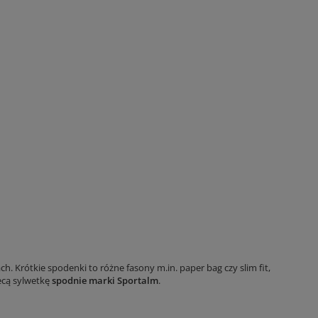
. Krótkie spodenki to różne fasony m.in. paper bag czy slim fit,
ecą sylwetkę
spodnie marki Sportalm
.