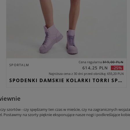
Cena regularna
819,00 PLN
SPORTALM
614,25 PLN
-25%
Najniższa cena z 30 dni przed obniżką
655,20 PLN
SPODENKI DAMSKIE KOLARKI TORRI SPORTALM CZARNY SKINNY
ewiewnie
zy szortów - czy spędzamy ten czas w mieście, czy na zagranicznych wojażach
. Postawmy na szorty pięknie eksponujące nasze nogi i podkreślające kobi