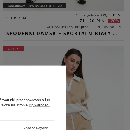
Dodatkowo -20% na kod OUTLET20
Cena regularna
889,00 PLN
SPORTALM
711,20 PLN
-20%
Najniższa cena z 30 dni przed obniżką
889,00 PLN
SPODENKI DAMSKIE SPORTALM BIAŁY REGULAR
OUTLET
ć warunki przechowywania lub
 także na stronie
Prywatność i
Zawsze aktywne