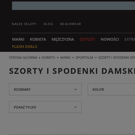
NASZE SKLEPY
BLOG
BEACHWEAR
MARKI
KOBIETA
MĘŻCZYZNA
OUTLET!
NOWOŚCI
EXTR
FLASH DEALS
STRONA GŁÓWNA
KOBIETA
MARKI
SPORTALM
SZORTY I SPODENKI S
SZORTY I SPODENKI DAMSK
ROZMIARY
KOLOR
POKAŻ TYLKO