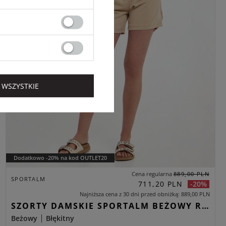
 WSZYSTKIE
Dodatkowo -20% na kod OUTLET20
Cena regularna
889,00 PLN
SPORTALM
711,20 PLN
-20%
Najniższa cena z 30 dni przed obniżką
889,00 PLN
SZORTY DAMSKIE SPORTALM BEŻOWY REGULAR
Beżowy
Błękitny