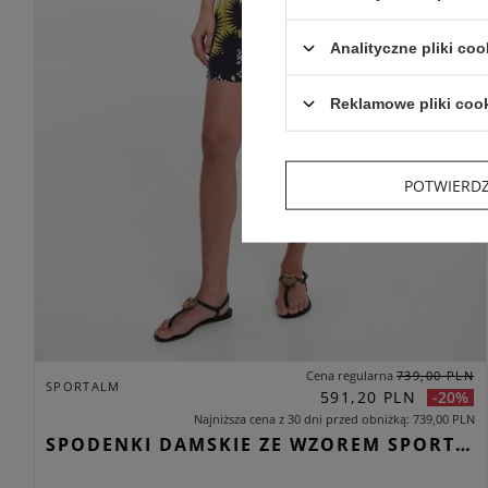
Analityczne pliki coo
Reklamowe pliki coo
POTWIERD
Cena regularna
739,00 PLN
SPORTALM
591,20 PLN
-20%
Najniższa cena z 30 dni przed obniżką
739,00 PLN
SPODENKI DAMSKIE ZE WZOREM SPORTALM WIELOKOLOROWY REGULAR