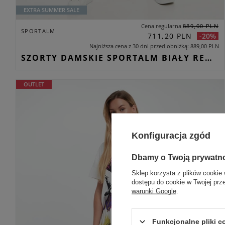
EXTRA SUMMER SALE
Cena regularna
889,00 PLN
SPORTALM
711,20 PLN
-20%
Najniższa cena z 30 dni przed obniżką
889,00 PLN
SZORTY DAMSKIE SPORTALM BIAŁY REGULAR
OUTLET
Konfiguracja zgód
Dbamy o Twoją prywatn
Sklep korzysta z plików cookie 
dostępu do cookie w Twojej prz
warunki Google
.
Funkcjonalne pliki 