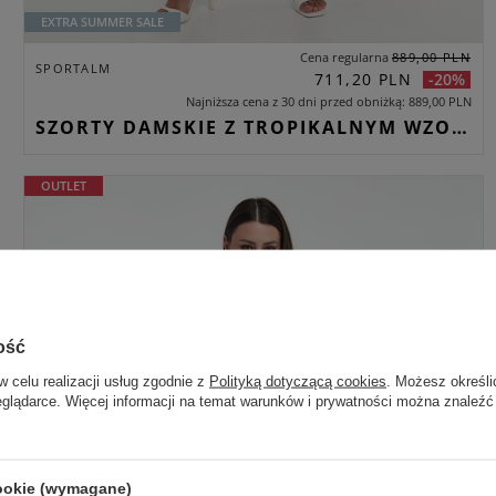
EXTRA SUMMER SALE
Cena regularna
889,00 PLN
SPORTALM
711,20 PLN
-20%
Najniższa cena z 30 dni przed obniżką
889,00 PLN
SZORTY DAMSKIE Z TROPIKALNYM WZOREM SPORTALM BŁĘKITNY REGULAR
OUTLET
ość
w celu realizacji usług zgodnie z
Polityką dotyczącą cookies
. Możesz określi
eglądarce. Więcej informacji na temat warunków i prywatności można znaleźć
cookie (wymagane)