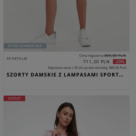
EXTRA SUMMER SALE
Cena regularna
889,00 PLN
SPORTALM
711,20 PLN
-20%
Najniższa cena z 30 dni przed obniżką
889,00 PLN
SZORTY DAMSKIE Z LAMPASAMI SPORTALM ECRU REGULAR
OUTLET