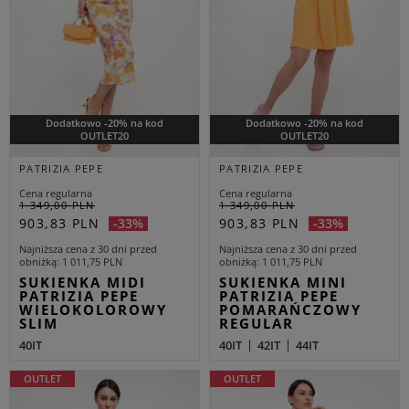
Dodatkowo -20% na kod
Dodatkowo -20% na kod
OUTLET20
OUTLET20
PATRIZIA PEPE
PATRIZIA PEPE
Cena regularna
Cena regularna
1 349,00 PLN
1 349,00 PLN
903,83 PLN
903,83 PLN
-33%
-33%
Najniższa cena z 30 dni przed
Najniższa cena z 30 dni przed
obniżką
1 011,75 PLN
obniżką
1 011,75 PLN
SUKIENKA MIDI
SUKIENKA MINI
PATRIZIA PEPE
PATRIZIA PEPE
WIELOKOLOROWY
POMARAŃCZOWY
SLIM
REGULAR
40IT
40IT
42IT
44IT
OUTLET
OUTLET