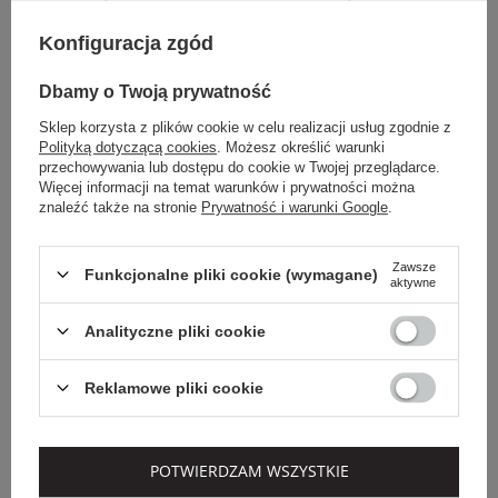
PEPE BEŻOWY SLIM
PEPE BEŻOWY
REGULAR
II
III
Konfiguracja zgód
0
II
Dbamy o Twoją prywatność
OUTLET
OUTLET
Sklep korzysta z plików cookie w celu realizacji usług zgodnie z
Polityką dotyczącą cookies
. Możesz określić warunki
przechowywania lub dostępu do cookie w Twojej przeglądarce.
Więcej informacji na temat warunków i prywatności można
znaleźć także na stronie
Prywatność i warunki Google
.
Zawsze
Funkcjonalne pliki cookie (wymagane)
aktywne
Analityczne pliki cookie
Dodatkowo -20% na kod
Reklamowe pliki cookie
OUTLET20
PATRIZIA PEPE
PATRIZIA PEPE
POTWIERDZAM WSZYSTKIE
Cena regularna
Cena regularna
1 349,00 PLN
1 529,00 PLN