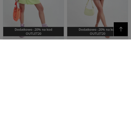
Dodatkowo -20% na kod
Dodatkowo -20% na kod
OUTLET20
OUTLET20
PATRIZIA PEPE
PATRIZIA PEPE
Cena regularna
Cena regularna
1 159,00 PLN
1 199,00 PLN
672,22 PLN
695,42 PLN
-42%
-42%
Najniższa cena z 30 dni przed
Najniższa cena z 30 dni przed
obniżką
695,40 PLN
obniżką
719,40 PLN
SUKIENKA PATRIZIA
SUKIENKA PATRIZIA
PEPE LIMONKOWY
PEPE RÓŻOWY
REGULAR
REGULAR
42IT
42IT
OUTLET
OUTLET