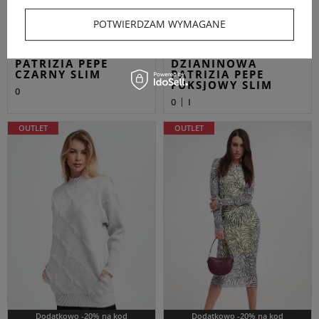
903,83 PLN
886,82 PLN
-33%
-42%
POTWIERDZAM WYMAGANE
Najniższa cena z 30 dni przed
Najniższa cena z 30 dni przed
obniżką
944,30 PLN
obniżką
917,40 PLN
SUKIENKA AŻUROWA
SUKIENKA
PATRIZIA PEPE
DZIANINOWA
CZARNY SLIM
PATRIZIA PEPE
FUKSJOWY SLIM
0
0
I
OUTLET
OUTLET
Dodatkowo -20% na kod
Dodatkowo -20% na kod