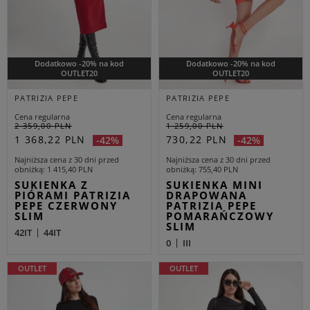
Dodatkowo -20% na kod
Dodatkowo -20% na kod
OUTLET20
OUTLET20
PATRIZIA PEPE
PATRIZIA PEPE
Cena regularna
Cena regularna
2 359,00 PLN
1 259,00 PLN
1 368,22 PLN
730,22 PLN
-42%
-42%
Najniższa cena z 30 dni przed
Najniższa cena z 30 dni przed
obniżką
1 415,40 PLN
obniżką
755,40 PLN
SUKIENKA Z
SUKIENKA MINI
PIÓRAMI PATRIZIA
DRAPOWANA
PEPE CZERWONY
PATRIZIA PEPE
SLIM
POMARAŃCZOWY
SLIM
42IT
44IT
0
III
OUTLET
OUTLET