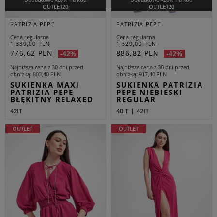
OUTLET20
OUTLET20
PATRIZIA PEPE
PATRIZIA PEPE
Cena regularna
Cena regularna
1 339,00 PLN
1 529,00 PLN
776,62 PLN
886,82 PLN
-42%
-42%
Najniższa cena z 30 dni przed
Najniższa cena z 30 dni przed
obniżką
803,40 PLN
obniżką
917,40 PLN
SUKIENKA MAXI
SUKIENKA PATRIZIA
PATRIZIA PEPE
PEPE NIEBIESKI
BŁĘKITNY RELAXED
REGULAR
42IT
40IT
42IT
OUTLET
OUTLET