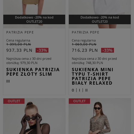
Dodatkowo -20% na kod
Dodatkowo -20% na kod
OUTLET20
OUTLET20
PATRIZIA PEPE
PATRIZIA PEPE
Cena regularna
Cena regularna
1 399,00 PLN
1 069,00 PLN
937,33 PLN
716,23 PLN
-33%
-33%
Najniższa cena z 30 dni przed
Najniższa cena z 30 dni przed
obniżką
979,30 PLN
obniżką
748,30 PLN
SUKIENKA PATRIZIA
SUKIENKA MINI
PEPE ZŁOTY SLIM
TYPU T-SHIRT
PATRIZIA PEPE
III
BIAŁY RELAXED
0
I
II
OUTLET
OUTLET