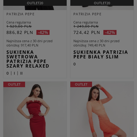
OUTLET20
OUTLET20
PATRIZIA PEPE
PATRIZIA PEPE
Cena regularna
Cena regularna
1 529,00 PLN
1 249,00 PLN
886,82 PLN
724,42 PLN
-42%
-42%
Najniższa cena z 30 dni przed
Najniższa cena z 30 dni przed
obniżką
917,40 PLN
obniżką
749,40 PLN
SUKIENKA
SUKIENKA PATRIZIA
SWETROWA
PEPE BIAŁY SLIM
PATRIZIA PEPE
0
SZARY RELAXED
0
I
II
OUTLET
OUTLET