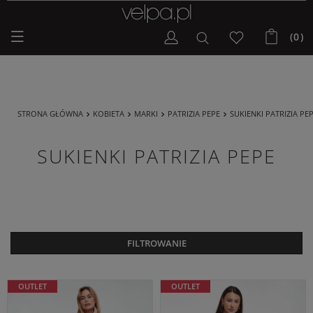
EXTRA SUMMER SALE | Do -50% na wybrane modele z nowej
kolekcji!
(0)
STRONA GŁÓWNA
KOBIETA
MARKI
PATRIZIA PEPE
SUKIENKI PATRIZIA PE
SUKIENKI PATRIZIA PEPE
FILTROWANIE
OUTLET
OUTLET