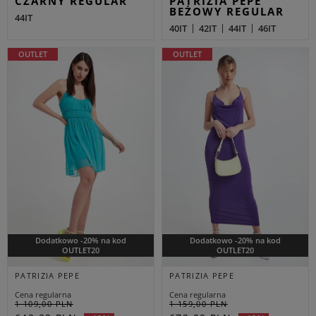
CZARNY REGULAR
PATRIZIA PEPE
BEŻOWY REGULAR
44IT
40IT
42IT
44IT
46IT
OUTLET
OUTLET
Dodatkowo -20% na kod
Dodatkowo -20% na kod
OUTLET20
OUTLET20
PATRIZIA PEPE
PATRIZIA PEPE
Cena regularna
Cena regularna
1 109,00 PLN
1 159,00 PLN