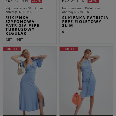
643,22 PLN
672,22 PLN
-42%
-42%
Najniższa cena z 30 dni przed
Najniższa cena z 30 dni przed
obniżką
665,40 PLN
obniżką
695,40 PLN
SUKIENKA
SUKIENKA PATRIZIA
SZYFONOWA
PEPE FIOLETOWY
PATRIZIA PEPE
SLIM
TURKUSOWY
0
II
REGULAR
42IT
44IT
OUTLET
OUTLET