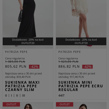
Dodatkowo -20% na kod
Dodatkowo -20% na kod
OUTLET20
OUTLET20
PATRIZIA PEPE
PATRIZIA PEPE
Cena regularna
Cena regularna
1 389,00 PLN
1 529,00 PLN
805,62 PLN
886,82 PLN
-42%
-42%
Najniższa cena z 30 dni przed
Najniższa cena z 30 dni przed
obniżką
833,40 PLN
obniżką
917,40 PLN
SUKIENKA MAXI
SUKIENKA MINI
PATRIZIA PEPE
PATRIZIA PEPE ECRU
CZARNY SLIM
REGULAR
0
I
II
III
44IT
OUTLET
OUTLET