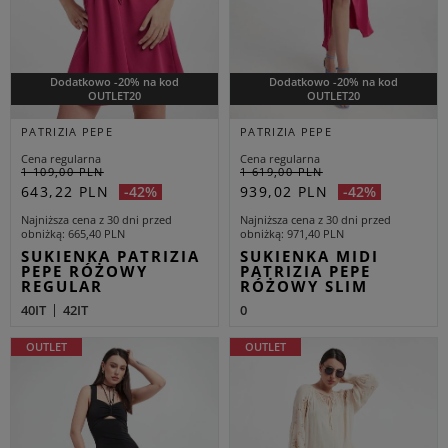
Dodatkowo -20% na kod
Dodatkowo -20% na kod
OUTLET20
OUTLET20
PATRIZIA PEPE
PATRIZIA PEPE
Cena regularna
Cena regularna
1 109,00 PLN
1 619,00 PLN
643,22 PLN
939,02 PLN
-42%
-42%
Najniższa cena z 30 dni przed
Najniższa cena z 30 dni przed
obniżką
665,40 PLN
obniżką
971,40 PLN
SUKIENKA PATRIZIA
SUKIENKA MIDI
PEPE RÓŻOWY
PATRIZIA PEPE
REGULAR
RÓŻOWY SLIM
40IT
42IT
0
OUTLET
OUTLET