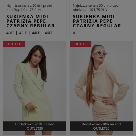
Najniższa cena z 30 dni przed
Najniższa cena z 30 dni przed
obniżką
1 011,75 PLN
obniżką
1 071,75 PLN
SUKIENKA MIDI
SUKIENKA MIDI
PATRIZIA PEPE
PATRIZIA PEPE
CZARNY REGULAR
CZARNY REGULAR
40IT
42IT
44IT
46IT
0
OUTLET
OUTLET
Dodatkowo -20% na kod
Dodatkowo -20% na kod
OUTLET20
OUTLET20