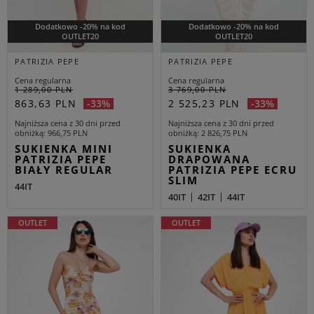
Dodatkowo -20% na kod
Dodatkowo -20% na kod
OUTLET20
OUTLET20
PATRIZIA PEPE
PATRIZIA PEPE
Cena regularna
Cena regularna
1 289,00 PLN
3 769,00 PLN
863,63 PLN
2 525,23 PLN
-33%
-33%
Najniższa cena z 30 dni przed
Najniższa cena z 30 dni przed
obniżką
966,75 PLN
obniżką
2 826,75 PLN
SUKIENKA MINI
SUKIENKA
PATRIZIA PEPE
DRAPOWANA
BIAŁY REGULAR
PATRIZIA PEPE ECRU
SLIM
44IT
40IT
42IT
44IT
OUTLET
OUTLET