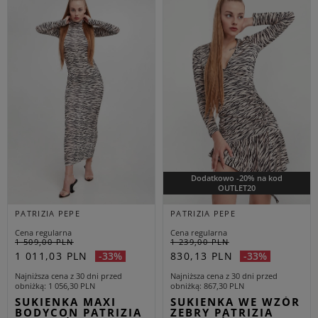
Dodatkowo -20% na kod
OUTLET20
PATRIZIA PEPE
PATRIZIA PEPE
Cena regularna
Cena regularna
1 509,00 PLN
1 239,00 PLN
1 011,03 PLN
830,13 PLN
-33%
-33%
Najniższa cena z 30 dni przed
Najniższa cena z 30 dni przed
obniżką
1 056,30 PLN
obniżką
867,30 PLN
SUKIENKA MAXI
SUKIENKA WE WZÓR
BODYCON PATRIZIA
ZEBRY PATRIZIA