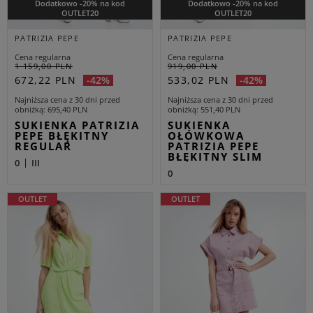
Dodatkowo -20% na kod
Dodatkowo -20% na kod
OUTLET20
OUTLET20
PATRIZIA PEPE
PATRIZIA PEPE
Cena regularna
Cena regularna
1 159,00 PLN
919,00 PLN
672,22 PLN
533,02 PLN
-42%
-42%
Najniższa cena z 30 dni przed
Najniższa cena z 30 dni przed
obniżką
695,40 PLN
obniżką
551,40 PLN
SUKIENKA PATRIZIA
SUKIENKA
PEPE BŁĘKITNY
OŁÓWKOWA
REGULAR
PATRIZIA PEPE
BŁĘKITNY SLIM
0
III
0
OUTLET
OUTLET