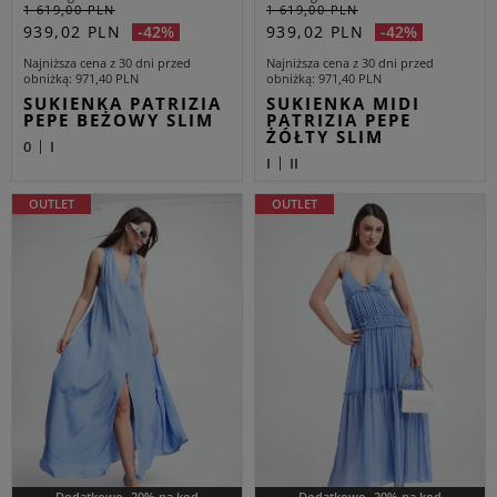
1 619,00 PLN
1 619,00 PLN
939,02 PLN
939,02 PLN
-42%
-42%
Najniższa cena z 30 dni przed
Najniższa cena z 30 dni przed
obniżką
971,40 PLN
obniżką
971,40 PLN
SUKIENKA PATRIZIA
SUKIENKA MIDI
PEPE BEŻOWY SLIM
PATRIZIA PEPE
ŻÓŁTY SLIM
0
I
I
II
OUTLET
OUTLET
Dodatkowo -20% na kod
Dodatkowo -20% na kod