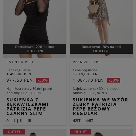
Dodatkowo -20% na kod
Dodatkowo -20% na kod
OUTLET20
OUTLET20
PATRIZIA PEPE
PATRIZIA PEPE
Cena regularna
Cena regularna
1 459,00 PLN
1 619,00 PLN
977,53 PLN
1 084,73 PLN
-33%
-33%
Najniższa cena z 30 dni przed
Najniższa cena z 30 dni przed
obniżką
1 021,30 PLN
obniżką
1 133,30 PLN
SUKIENKA Z
SUKIENKA WE WZÓR
RĘKAWICZKAMI
ZEBRY PATRIZIA
PATRIZIA PEPE
PEPE BEŻOWY
CZARNY SLIM
REGULAR
0
I
II
III
42IT
44IT
OUTLET
OUTLET