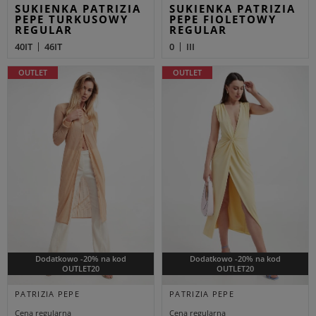
SUKIENKA PATRIZIA
SUKIENKA PATRIZIA
PEPE TURKUSOWY
PEPE FIOLETOWY
REGULAR
REGULAR
40IT
46IT
0
III
OUTLET
OUTLET
Dodatkowo -20% na kod
Dodatkowo -20% na kod
OUTLET20
OUTLET20
PATRIZIA PEPE
PATRIZIA PEPE
Cena regularna
Cena regularna