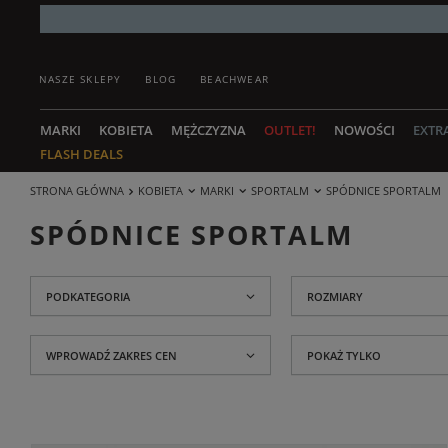
NASZE SKLEPY
BLOG
BEACHWEAR
MARKI
KOBIETA
MĘŻCZYZNA
OUTLET!
NOWOŚCI
EXTR
FLASH DEALS
STRONA GŁÓWNA
KOBIETA
MARKI
SPORTALM
SPÓDNICE SPORTALM
SPÓDNICE SPORTALM
PODKATEGORIA
ROZMIARY
WPROWADŹ ZAKRES CEN
POKAŻ TYLKO