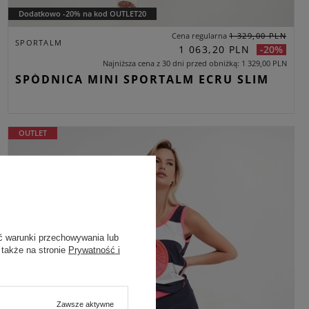
Dodatkowo -20% na kod OUTLET20
Cena regularna
1 329,00 PLN
SPORTALM
1 063,20 PLN
-20%
Najniższa cena z 30 dni przed obniżką
1 329,00 PLN
SPÓDNICA MINI SPORTALM ECRU SLIM
OUTLET
ć warunki przechowywania lub
 także na stronie
Prywatność i
Zawsze aktywne