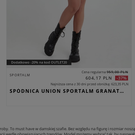
Dodatkowo -20% na kod OUTLET20
Cena regularna
959,00 PLN
SPORTALM
604,17 PLN
-37%
Najniższa cena z 30 dni przed obniżką
623,35 PLN
SPÓDNICA UNION SPORTALM GRANATOWY SLIM
oby. To must have w damskiej szafie. Bez względu na figurę i rozmiar noszą
izacji wedle obowiązujących trendów. Model możemy wybrać tak, by pasował 