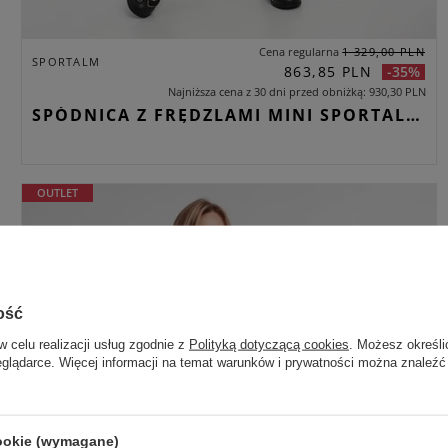
Cena regularna
1 329,00 PLN
SPORTALM
863,85 PLN
-35%
Najniższa cena z 30 dni przed obniżką
930,30 PLN
SPÓDNICA Z FRĘDZLAMI MINI SPORTALM CZARNY REGULAR
OUTLET
ość
w celu realizacji usług zgodnie z
Polityką dotyczącą cookies
. Możesz określi
eglądarce. Więcej informacji na temat warunków i prywatności można znaleźć
cookie (wymagane)