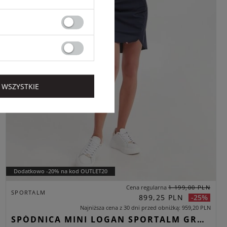
 WSZYSTKIE
Dodatkowo -20% na kod OUTLET20
Cena regularna
1 199,00 PLN
SPORTALM
899,25 PLN
-25%
Najniższa cena z 30 dni przed obniżką
959,20 PLN
SPÓDNICA MINI LOGAN SPORTALM GRANATOWY REGULAR