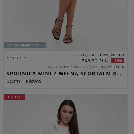
EXTRA SUMMER SALE
Cena regularna
1 099,00 PLN
SPORTALM
769,30 PLN
-30%
Najniższa cena z 30 dni przed obniżką
824,25 PLN
SPÓDNICA MINI Z WEŁNĄ SPORTALM RÓŻOWY REGULAR
Czarny
Różowy
OUTLET