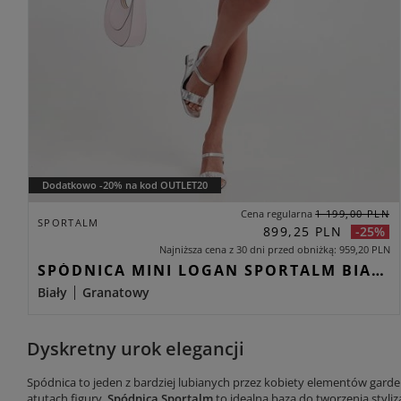
Dodatkowo -20% na kod OUTLET20
Cena regularna
1 199,00 PLN
SPORTALM
899,25 PLN
-25%
Najniższa cena z 30 dni przed obniżką
959,20 PLN
SPÓDNICA MINI LOGAN SPORTALM BIAŁY REGULAR
Biały
Granatowy
Dyskretny urok elegancji
Spódnica to jeden z bardziej lubianych przez kobiety elementów garder
atutach figury.
Spódnica Sportalm
to idealna baza do tworzenia styl