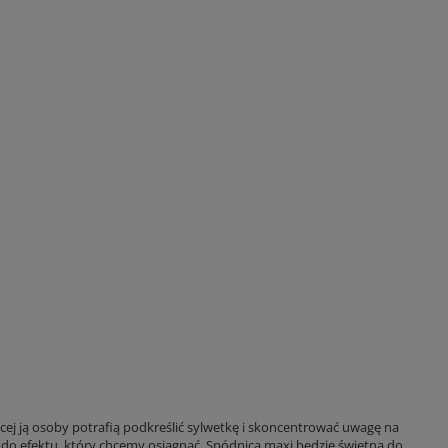
cej ją osoby potrafią podkreślić sylwetkę i skoncentrować uwagę na
do efektu, który chcemy osiągnąć. Spódnica maxi będzie świetna do