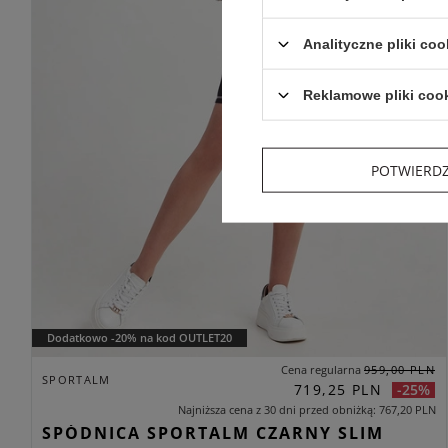
Analityczne pliki coo
Reklamowe pliki coo
POTWIERD
Dodatkowo -20% na kod OUTLET20
Cena regularna
959,00 PLN
SPORTALM
719,25 PLN
-25%
Najniższa cena z 30 dni przed obniżką
767,20 PLN
SPÓDNICA SPORTALM CZARNY SLIM