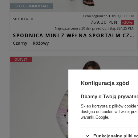
EXTRA SUMMER SALE
Cena regularna
1 099,00 PLN
SPORTALM
769,30 PLN
-30%
Najniższa cena z 30 dni przed obniżką
824,25 PLN
SPÓDNICA MINI Z WEŁNĄ SPORTALM CZARNY REGULAR
Czarny
Różowy
OUTLET
Konfiguracja zgód
Dbamy o Twoją prywatn
Sklep korzysta z plików cookie 
dostępu do cookie w Twojej prz
warunki Google
.
Funkcjonalne pliki 