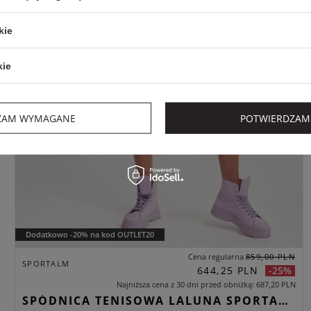
kie
kie
ZAM WYMAGANE
POTWIERDZAM
Dodatkowo -20% na kod OUTLET20
Cena regularna
859,00 PLN
SPORTALM
644,25 PLN
-25%
Najniższa cena z 30 dni przed obniżką
687,20 PLN
SPÓDNICA TENISOWA LALUNA SPORTALM RÓŻOWY REGULAR