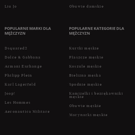
Liu Jo
Obuwie damskie
POPULARNE MARKI DLA
POPULARNE KATEGORIE DLA
MĘŻCZYZN
MĘŻCZYZN
Dsquared2
Kurtki męskie
Dolce & Gabbana
Płaszcze męskie
Armani Exchange
Koszule męskie
Philipp Plein
Bielizna męska
Karl Lagerfeld
Spodnie męskie
Joop!
Kamizelki i bezrękawniki
męskie
Les Hommes
Obuwie męskie
Aeronautica Militare
Marynarki męskie