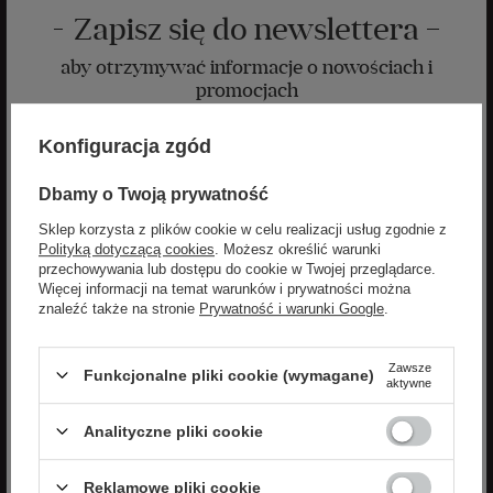
Zapisz się do newslettera
aby otrzymywać informacje o nowościach i
promocjach
Zyskaj -10% na nowości na stałe!
Konfiguracja zgód
Dbamy o Twoją prywatność
Sklep korzysta z plików cookie w celu realizacji usług zgodnie z
Polityką dotyczącą cookies
. Możesz określić warunki
przechowywania lub dostępu do cookie w Twojej przeglądarce.
Więcej informacji na temat warunków i prywatności można
znaleźć także na stronie
Prywatność i warunki Google
.
ZAPISZ SIĘ
Zawsze
Wyrażam zgodę na otrzymywanie spersonalizowanych wiadomości
Funkcjonalne pliki cookie (wymagane)
aktywne
od velpa.pl jak opisano w
polityce prywatności
. Subskrypcję mogę
anulować w dowolnym momencie.
Analityczne pliki cookie
Zgadzam się na przetwarzanie moich danych osobowych
(imię, adres email) przez VELPA Otylia Skiepko w celu
Reklamowe pliki cookie
marketingowym. Wyrażenie zgody jest dobrowolne. Mam