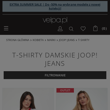
EXTRA SUMMER SALE | Do -50% na wybrane modele z nowej
kolekcji!
(0)
STRONA GŁÓWNA
KOBIETA
MARKI
JOOP! JEANS
T-SHIRTY
T-SHIRTY DAMSKIE JOOP!
JEANS
FILTROWANIE
OUTLET