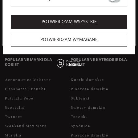
prawo cofnięcia zgody w dowolnym momencie bez wpływu
na zgodność z prawem przetwarzania, którego dokonano na
podstawie zgody przed jej cofnięciem. Mam prawo dostępu
Rozwiń
do treści swoich danych i ich sprostowania, usunięcia,
POTWIERDZAM WSZYSTKIE
ograniczenia przetwarzania, oraz prawo do przenoszenia
danych na zasadach zawartych w polityce prywatności sklepu
internetowego. Dane osobowe w sklepie internetowym
POTWIERDZAM WYMAGANE
przetwarzane są zgodnie z polityką prywatności. Zachęcamy
do zapoznania się z polityką przed wyrażeniem zgody.
POPULARNE MARKI DLA
POPULARNE KATEGORIE DLA
KOBIET
KOBIET
Aeronautica Militare
Kurtki damskie
Elisabetta Franchi
Płaszcze damskie
Patrizia Pepe
Sukienki
Sportalm
Swetry damskie
Twinset
Torebki
Weekend Max Mara
Spódnice
Marella
Płaszcze damskie