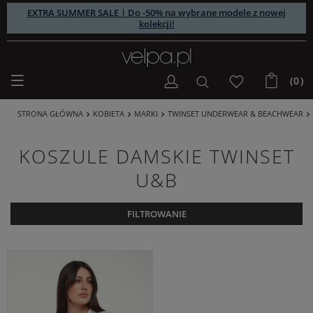
EXTRA SUMMER SALE | Do -50% na wybrane modele z nowej
kolekcji!
(0)
STRONA GŁÓWNA
KOBIETA
MARKI
TWINSET UNDERWEAR & BEACHWEAR
KOSZULE DAMSKIE TWINSET
U&B
FILTROWANIE