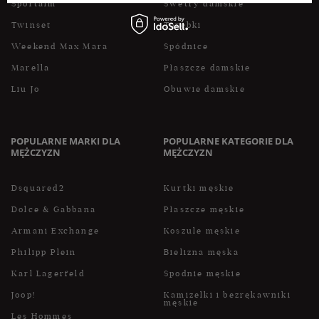
Sportalm
Swetry damskie
Twinset
Torebki
Weekend Max Mara
Spódnice
Marella
Płaszcze damskie
Liu Jo
Obuwie damskie
POPULARNE MARKI DLA
POPULARNE KATEGORIE DLA
MĘŻCZYZN
MĘŻCZYZN
Dsquared2
Kurtki męskie
Dolce & Gabbana
Płaszcze męskie
Armani Exchange
Koszule męskie
Philipp Plein
Bielizna męska
Karl Lagerfeld
Spodnie męskie
Joop!
Kamizelki i bezrękawniki
męskie
Les Hommes