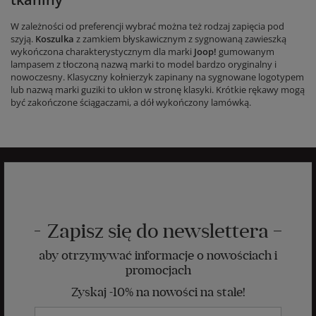
W zależności od preferencji wybrać można też rodzaj zapięcia pod
szyją.
Koszulka
z zamkiem błyskawicznym z sygnowaną zawieszką
wykończona charakterystycznym dla marki
Joop!
gumowanym
lampasem z tłoczoną nazwą marki to model bardzo oryginalny i
nowoczesny. Klasyczny kołnierzyk zapinany na sygnowane logotypem
lub nazwą marki guziki to ukłon w stronę klasyki. Krótkie rękawy mogą
być zakończone ściągaczami, a dół wykończony lamówką.
Zapisz się do newslettera
aby otrzymywać informacje o nowościach i
promocjach
Zyskaj -10% na nowości na stałe!