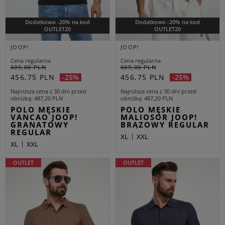
Dodatkowo -20% na kod
Dodatkowo -20% na kod
OUTLET20
OUTLET20
JOOP!
JOOP!
Cena regularna
Cena regularna
609,00 PLN
609,00 PLN
456,75 PLN
456,75 PLN
-25%
-25%
Najniższa cena z 30 dni przed
Najniższa cena z 30 dni przed
obniżką
487,20 PLN
obniżką
487,20 PLN
POLO MĘSKIE
POLO MĘSKIE
VANCAO JOOP!
MALIOSOR JOOP!
GRANATOWY
BRĄZOWY REGULAR
REGULAR
XL
XXL
XL
XXL
OUTLET
OUTLET