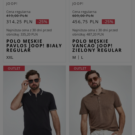
JOOP!
JOOP!
Cena regularna
Cena regularna
419,00 PLN
609,00 PLN
314,25 PLN
456,75 PLN
-25%
-25%
Najniższa cena z 30 dni przed
Najniższa cena z 30 dni przed
obniżką
335,20 PLN
obniżką
487,20 PLN
POLO MĘSKIE
POLO MĘSKIE
PAVLOS JOOP! BIAŁY
VANCAO JOOP!
REGULAR
ZIELONY REGULAR
XXL
M
L
OUTLET
OUTLET