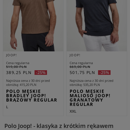
JOOP!
JOOP!
Cena regularna
Cena regularna
519,00 PLN
669,00 PLN
389,25 PLN
501,75 PLN
-25%
-25%
Najniższa cena z 30 dni przed
Najniższa cena z 30 dni przed
obniżką
415,20 PLN
obniżką
535,20 PLN
POLO MĘSKIE
POLO MĘSKIE
BRADLEY JOOP!
MALIOSO JOOP!
BRĄZOWY REGULAR
GRANATOWY
REGULAR
L
XXL
Polo Joop! - klasyka z krótkim rękawem