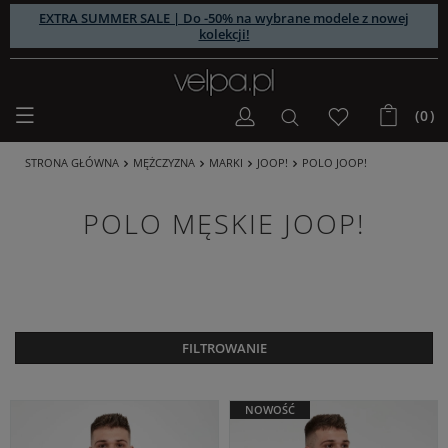
EXTRA SUMMER SALE | Do -50% na wybrane modele z nowej
kolekcji!
(0)
STRONA GŁÓWNA
MĘŻCZYZNA
MARKI
JOOP!
POLO JOOP!
POLO MĘSKIE JOOP!
FILTROWANIE
NOWOŚĆ