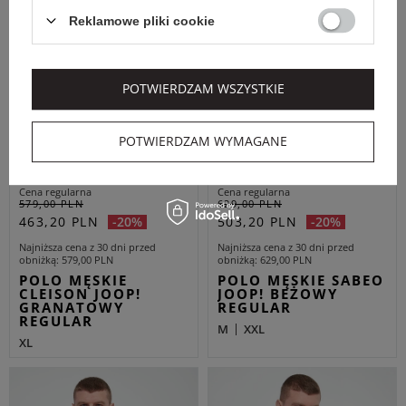
Reklamowe pliki cookie
POTWIERDZAM WSZYSTKIE
EXTRA SUMMER SALE
EXTRA SUMMER SALE
POTWIERDZAM WYMAGANE
JOOP!
JOOP!
Cena regularna
Cena regularna
579,00 PLN
629,00 PLN
463,20 PLN
503,20 PLN
-20%
-20%
Najniższa cena z 30 dni przed
Najniższa cena z 30 dni przed
obniżką
579,00 PLN
obniżką
629,00 PLN
POLO MĘSKIE
POLO MĘSKIE SABEO
CLEISON JOOP!
JOOP! BEŻOWY
GRANATOWY
REGULAR
REGULAR
M
XXL
XL