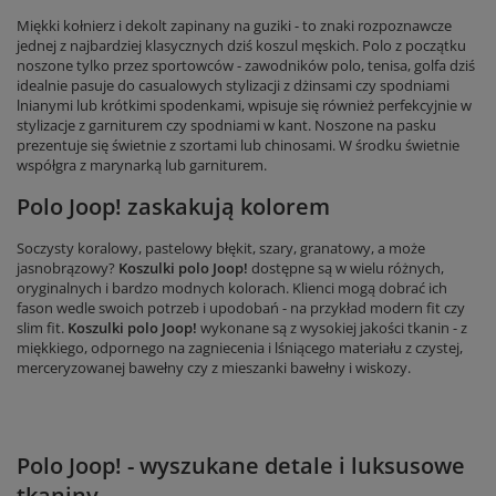
Miękki kołnierz i dekolt zapinany na guziki - to znaki rozpoznawcze
jednej z najbardziej klasycznych dziś koszul męskich. Polo z początku
noszone tylko przez sportowców - zawodników polo, tenisa, golfa dziś
idealnie pasuje do casualowych stylizacji z dżinsami czy spodniami
lnianymi lub krótkimi spodenkami, wpisuje się również perfekcyjnie w
stylizacje z garniturem czy spodniami w kant. Noszone na pasku
prezentuje się świetnie z szortami lub chinosami. W środku świetnie
współgra z marynarką lub garniturem.
Polo Joop! zaskakują kolorem
Soczysty koralowy, pastelowy błękit, szary, granatowy, a może
jasnobrązowy?
Koszulki polo Joop!
dostępne są w wielu różnych,
oryginalnych i bardzo modnych kolorach. Klienci mogą dobrać ich
fason wedle swoich potrzeb i upodobań - na przykład modern fit czy
slim fit.
Koszulki polo Joop!
wykonane są z wysokiej jakości tkanin - z
miękkiego, odpornego na zagniecenia i lśniącego materiału z czystej,
merceryzowanej bawełny czy z mieszanki bawełny i wiskozy.
Polo Joop! - wyszukane detale i luksusowe
tkaniny