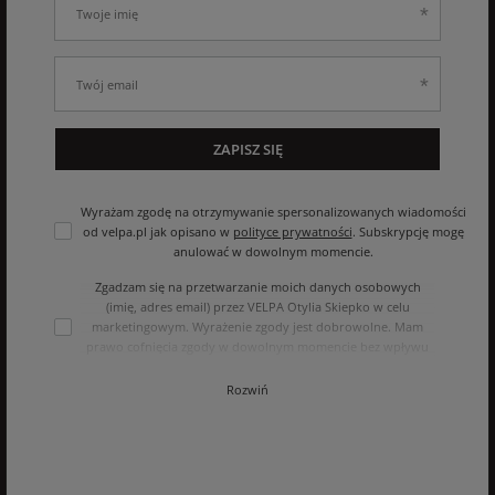
ZAPISZ SIĘ
Wyrażam zgodę na otrzymywanie spersonalizowanych wiadomości
od velpa.pl jak opisano w
polityce prywatności
. Subskrypcję mogę
anulować w dowolnym momencie.
Zgadzam się na przetwarzanie moich danych osobowych
(imię, adres email) przez VELPA Otylia Skiepko w celu
marketingowym. Wyrażenie zgody jest dobrowolne. Mam
prawo cofnięcia zgody w dowolnym momencie bez wpływu
na zgodność z prawem przetwarzania, którego dokonano na
podstawie zgody przed jej cofnięciem. Mam prawo dostępu
Rozwiń
do treści swoich danych i ich sprostowania, usunięcia,
ograniczenia przetwarzania, oraz prawo do przenoszenia
danych na zasadach zawartych w polityce prywatności sklepu
internetowego. Dane osobowe w sklepie internetowym
przetwarzane są zgodnie z polityką prywatności. Zachęcamy