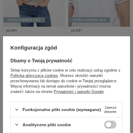
EXTRA SUMMER SALE
EXTRA SUMMER SALE
JOOP!
JOOP!
Cena regularna
Cena regularna
549,00 PLN
539,00 PLN
Konfiguracja zgód
439,20 PLN
431,20 PLN
-20%
-20%
Najniższa cena z 30 dni przed
Najniższa cena z 30 dni przed
Dbamy o Twoją prywatność
obniżką
549,00 PLN
obniżką
539,00 PLN
POLO MĘSKIE
POLO MĘSKIE
Sklep korzysta z plików cookie w celu realizacji usług zgodnie z
VANCEO JOOP!
WARLEY JOOP!
Polityką dotyczącą cookies
. Możesz określić warunki
BEŻOWY REGULAR
BIAŁY REGULAR
przechowywania lub dostępu do cookie w Twojej przeglądarce.
M
L
M
L
Więcej informacji na temat warunków i prywatności można
znaleźć także na stronie
Prywatność i warunki Google
.
Zawsze
Funkcjonalne pliki cookie (wymagane)
aktywne
Analityczne pliki cookie