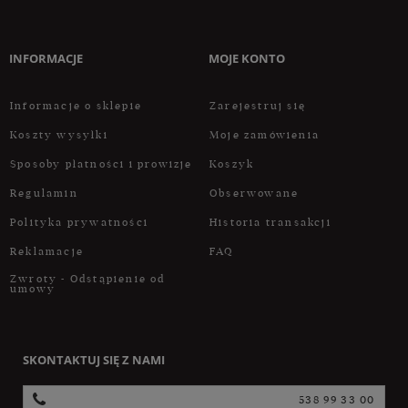
INFORMACJE
MOJE KONTO
Informacje o sklepie
Zarejestruj się
Koszty wysyłki
Moje zamówienia
Sposoby płatności i prowizje
Koszyk
Regulamin
Obserwowane
Polityka prywatności
Historia transakcji
Reklamacje
FAQ
Zwroty - Odstąpienie od
umowy
SKONTAKTUJ SIĘ Z NAMI
538 99 33 00