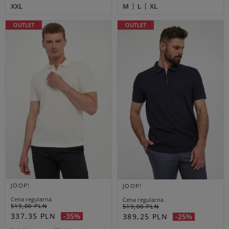
XXL
M
L
XL
OUTLET
OUTLET
JOOP!
JOOP!
Cena regularna
Cena regularna
519,00 PLN
519,00 PLN
337,35 PLN
-35%
389,25 PLN
-25%