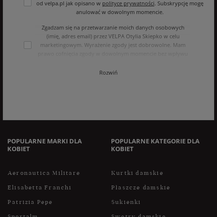
od velpa.pl jak opisano w
polityce prywatności
. Subskrypcję mogę
anulować w dowolnym momencie.
Zgadzam się na przetwarzanie moich danych osobowych
(imię, adres email) przez VELPA Otylia Skiepko w celu
marketingowym. Wyrażenie zgody jest dobrowolne. Mam
prawo cofnięcia zgody w dowolnym momencie bez wpływu
na zgodność z prawem przetwarzania, którego dokonano na
podstawie zgody przed jej cofnięciem. Mam prawo dostępu
Rozwiń
do treści swoich danych i ich sprostowania, usunięcia,
ograniczenia przetwarzania, oraz prawo do przenoszenia
danych na zasadach zawartych w polityce prywatności sklepu
internetowego. Dane osobowe w sklepie internetowym
przetwarzane są zgodnie z polityką prywatności. Zachęcamy
do zapoznania się z polityką przed wyrażeniem zgody.
POPULARNE MARKI DLA
POPULARNE KATEGORIE DLA
KOBIET
KOBIET
Aeronautica Militare
Kurtki damskie
Elisabetta Franchi
Płaszcze damskie
Patrizia Pepe
Sukienki
Sportalm
Swetry damskie