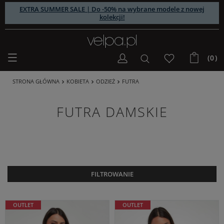
EXTRA SUMMER SALE | Do -50% na wybrane modele z nowej
kolekcji!
(0)
STRONA GŁÓWNA
KOBIETA
ODZIEŻ
FUTRA
FUTRA DAMSKIE
FILTROWANIE
OUTLET
OUTLET