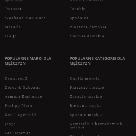
Twinset
Torebki
Weekend Max Mara
Spódnice
Marella
Płaszcze damskie
Liu Jo
Obuwie damskie
POPULARNE MARKI DLA
POPULARNE KATEGORIE DLA
MĘŻCZYZN
MĘŻCZYZN
Dsquared2
Kurtki męskie
Dolce & Gabbana
Płaszcze męskie
Armani Exchange
Koszule męskie
Philipp Plein
Bielizna męska
Karl Lagerfeld
Spodnie męskie
Joop!
Kamizelki i bezrękawniki
męskie
Les Hommes