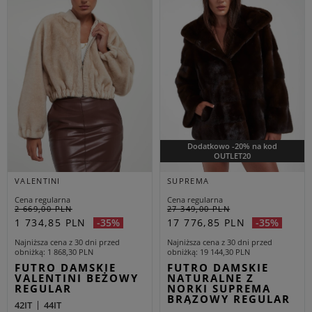
Dodatkowo -20% na kod
OUTLET20
VALENTINI
SUPREMA
Cena regularna
Cena regularna
2 669,00 PLN
27 349,00 PLN
1 734,85 PLN
17 776,85 PLN
-35%
-35%
Najniższa cena z 30 dni przed
Najniższa cena z 30 dni przed
obniżką
1 868,30 PLN
obniżką
19 144,30 PLN
FUTRO DAMSKIE
FUTRO DAMSKIE
VALENTINI BEŻOWY
NATURALNE Z
REGULAR
NORKI SUPREMA
BRĄZOWY REGULAR
42IT
44IT