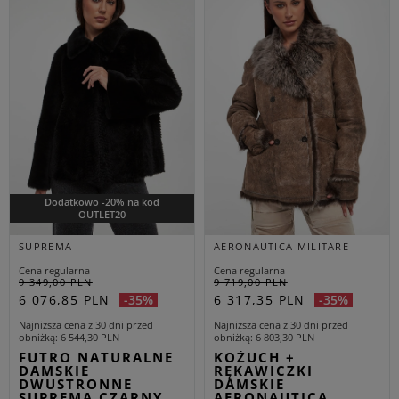
Dodatkowo -20% na kod
OUTLET20
SUPREMA
AERONAUTICA MILITARE
Cena regularna
Cena regularna
9 349,00 PLN
9 719,00 PLN
6 076,85 PLN
6 317,35 PLN
-35%
-35%
Najniższa cena z 30 dni przed
Najniższa cena z 30 dni przed
obniżką
6 544,30 PLN
obniżką
6 803,30 PLN
FUTRO NATURALNE
KOŻUCH +
DAMSKIE
RĘKAWICZKI
DWUSTRONNE
DAMSKIE
SUPREMA CZARNY
AERONAUTICA