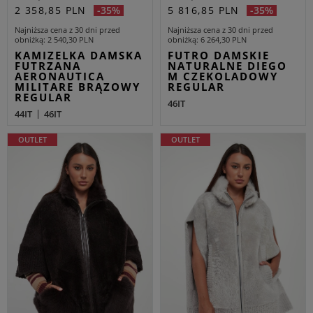
2 358,85 PLN
5 816,85 PLN
-35%
-35%
Najniższa cena z 30 dni przed
Najniższa cena z 30 dni przed
obniżką
2 540,30 PLN
obniżką
6 264,30 PLN
KAMIZELKA DAMSKA
FUTRO DAMSKIE
FUTRZANA
NATURALNE DIEGO
AERONAUTICA
M CZEKOLADOWY
MILITARE BRĄZOWY
REGULAR
REGULAR
46IT
44IT
46IT
OUTLET
OUTLET