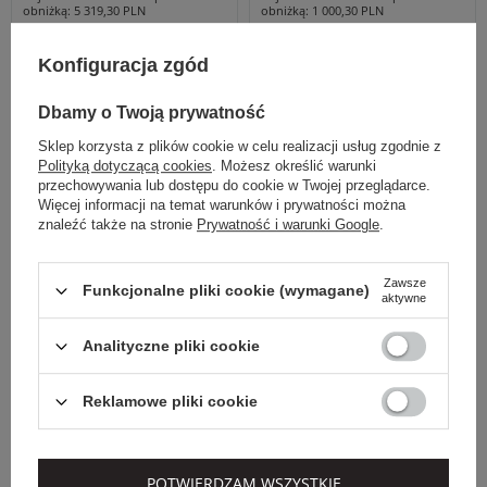
obniżką
5 319,30 PLN
obniżką
1 000,30 PLN
KAMIZELKA DAMSKA
FUTRO DAMSKIE W
FUTRZANA Z LISA
PANTERKĘ JOSEPH
Konfiguracja zgód
DWUSTRONNA
RIBKOFF BRĄZOWY
SUPREMA BEŻOWY
RELAXED
REGULAR
XS
Dbamy o Twoją prywatność
42IT
Sklep korzysta z plików cookie w celu realizacji usług zgodnie z
Polityką dotyczącą cookies
. Możesz określić warunki
OUTLET
OUTLET
przechowywania lub dostępu do cookie w Twojej przeglądarce.
Więcej informacji na temat warunków i prywatności można
znaleźć także na stronie
Prywatność i warunki Google
.
Zawsze
Funkcjonalne pliki cookie (wymagane)
aktywne
Analityczne pliki cookie
Reklamowe pliki cookie
Dodatkowo -20% na kod
OUTLET20
POTWIERDZAM WSZYSTKIE