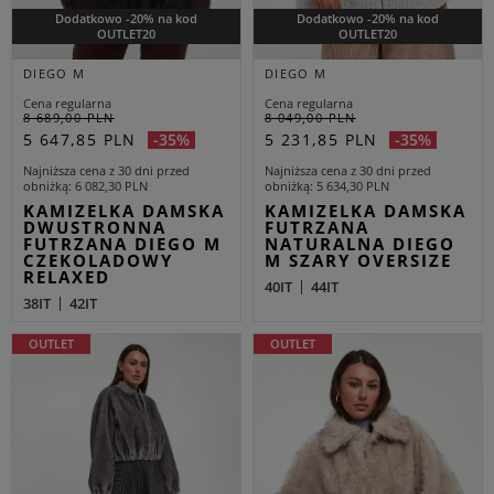
Dodatkowo -20% na kod
Dodatkowo -20% na kod
OUTLET20
OUTLET20
DIEGO M
DIEGO M
Cena regularna
Cena regularna
8 689,00 PLN
8 049,00 PLN
5 647,85 PLN
5 231,85 PLN
-35%
-35%
Najniższa cena z 30 dni przed
Najniższa cena z 30 dni przed
obniżką
6 082,30 PLN
obniżką
5 634,30 PLN
KAMIZELKA DAMSKA
KAMIZELKA DAMSKA
DWUSTRONNA
FUTRZANA
FUTRZANA DIEGO M
NATURALNA DIEGO
CZEKOLADOWY
M SZARY OVERSIZE
RELAXED
40IT
44IT
38IT
42IT
OUTLET
OUTLET