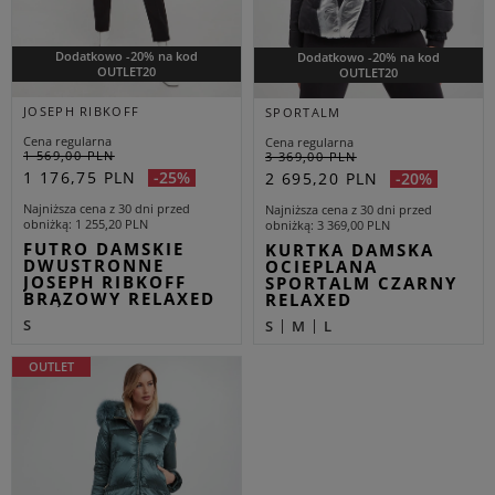
Dodatkowo -20% na kod
Dodatkowo -20% na kod
OUTLET20
OUTLET20
JOSEPH RIBKOFF
SPORTALM
Cena regularna
Cena regularna
1 569,00 PLN
3 369,00 PLN
1 176,75 PLN
-25%
2 695,20 PLN
-20%
Najniższa cena z 30 dni przed
Najniższa cena z 30 dni przed
obniżką
1 255,20 PLN
obniżką
3 369,00 PLN
FUTRO DAMSKIE
KURTKA DAMSKA
DWUSTRONNE
OCIEPLANA
JOSEPH RIBKOFF
SPORTALM CZARNY
BRĄZOWY RELAXED
RELAXED
S
S
M
L
OUTLET