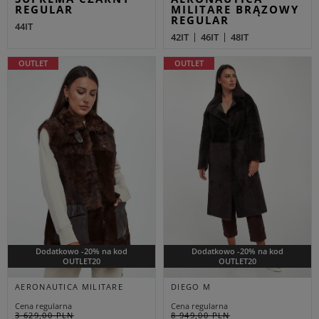
REGULAR
MILITARE BRĄZOWY
REGULAR
44IT
42IT
46IT
48IT
OUTLET
OUTLET
Dodatkowo -20% na kod
Dodatkowo -20% na kod
OUTLET20
OUTLET20
AERONAUTICA MILITARE
DIEGO M
Cena regularna
Cena regularna
3 629,00 PLN
8 949,00 PLN