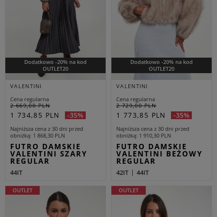
Dodatkowo -20% na kod
Dodatkowo -20% na kod
OUTLET20
OUTLET20
VALENTINI
VALENTINI
Cena regularna
Cena regularna
2 669,00 PLN
2 729,00 PLN
1 734,85 PLN
1 773,85 PLN
-35%
-35%
Najniższa cena z 30 dni przed
Najniższa cena z 30 dni przed
obniżką
1 868,30 PLN
obniżką
1 910,30 PLN
FUTRO DAMSKIE
FUTRO DAMSKIE
VALENTINI SZARY
VALENTINI BEŻOWY
REGULAR
REGULAR
44IT
42IT
44IT
OUTLET
OUTLET