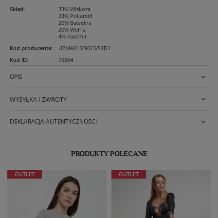
Skład
:
33% Wiskoza
23% Poliamid
20% Bawełna
20% Wełna
4% Kaszmir
Kod producenta
:
U2MA015/9013/S1D1
Kod ID
:
75864
OPIS
WYSYŁKA I ZWROTY
DEKLARACJA AUTENTYCZNOŚCI
PRODUKTY POLECANE
OUTLET
OUTLET