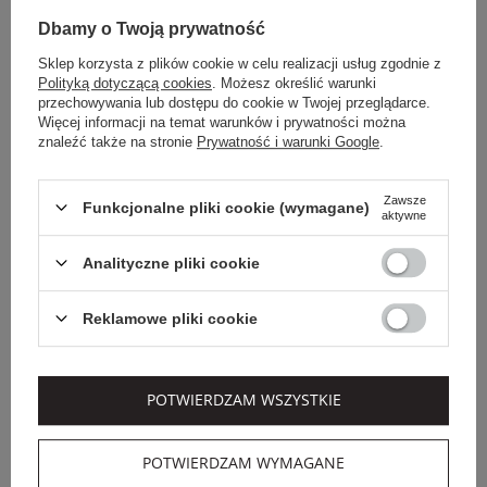
Dbamy o Twoją prywatność
Sklep korzysta z plików cookie w celu realizacji usług zgodnie z
Polityką dotyczącą cookies
. Możesz określić warunki
przechowywania lub dostępu do cookie w Twojej przeglądarce.
Więcej informacji na temat warunków i prywatności można
znaleźć także na stronie
Prywatność i warunki Google
.
Zawsze
Funkcjonalne pliki cookie (wymagane)
aktywne
Analityczne pliki cookie
Dodatkowo -20% na kod
OUTLET20
Reklamowe pliki cookie
MM
WEEKEND MAX MARA
KARDIGAN DAMSKI Z
SWETER DAMSKI
KAPTUREM
TEULADA WEEKEND
GINNASTA MM
MAX MARA
POTWIERDZAM WSZYSTKIE
1 129,00 PLN
1 239,00 PLN
693,84 PLN
-44%
POTWIERDZAM WYMAGANE