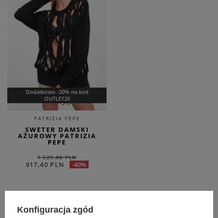
Dodatkowo -20% na kod
OUTLET20
PATRIZIA PEPE
SWETER DAMSKI
AŻUROWY PATRIZIA
PEPE
1 529,00 PLN
917,40 PLN
-40%
INNE DOSTĘPNE ARTYKUŁY
Konfiguracja zgód
NOWOŚĆ
SALE