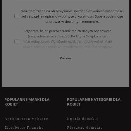
Wyrażam zgodę na otrzymywanie spersonalizowanych wiadomości
od velpa.pl jak opisano w
polityce prywatności
. Subskrypcję mogę
anulować w dowolnym momencie.
Zgadzam się na przetwarzanie moich danych osobowych
(imię, adres email) przez VELPA Otylia Skiepko w celu
marketingowym. Wyrażenie zgody jest dobrowolne. Mam
prawo cofnięcia zgody w dowolnym momencie bez wpływu
na zgodność z prawem przetwarzania, którego dokonano na
podstawie zgody przed jej cofnięciem. Mam prawo dostępu
Rozwiń
do treści swoich danych i ich sprostowania, usunięcia,
ograniczenia przetwarzania, oraz prawo do przenoszenia
danych na zasadach zawartych w polityce prywatności sklepu
internetowego. Dane osobowe w sklepie internetowym
przetwarzane są zgodnie z polityką prywatności. Zachęcamy
do zapoznania się z polityką przed wyrażeniem zgody.
POPULARNE MARKI DLA
POPULARNE KATEGORIE DLA
KOBIET
KOBIET
Aeronautica Militare
Kurtki damskie
Elisabetta Franchi
Płaszcze damskie