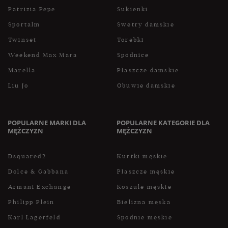
Patrizia Pepe
Sukienki
Sportalm
Swetry damskie
Twinset
Torebki
Weekend Max Mara
Spódnice
Marella
Płaszcze damskie
Liu Jo
Obuwie damskie
POPULARNE MARKI DLA
POPULARNE KATEGORIE DLA
MĘŻCZYZN
MĘŻCZYZN
Dsquared2
Kurtki męskie
Dolce & Gabbana
Płaszcze męskie
Armani Exchange
Koszule męskie
Philipp Plein
Bielizna męska
Karl Lagerfeld
Spodnie męskie