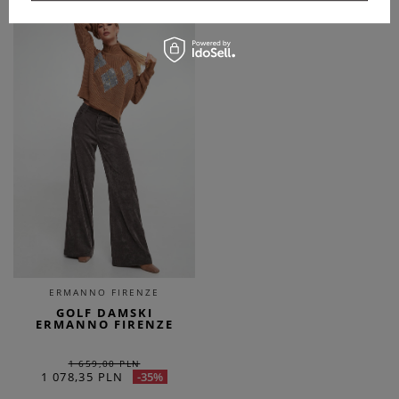
SALE
ERMANNO FIRENZE
GOLF DAMSKI
ERMANNO FIRENZE
1 659,00 PLN
1 078,35 PLN
-35%