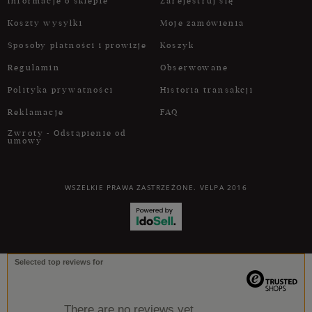
Informacje o sklepie
Zarejestruj się
Koszty wysyłki
Moje zamówienia
Sposoby płatności i prowizje
Koszyk
Regulamin
Obserwowane
Polityka prywatności
Historia transakcji
Reklamacje
FAQ
Zwroty - Odstąpienie od
umowy
WSZELKIE PRAWA ZASTRZEŻONE. VELPA 2016
Selected top reviews for
There are no reviews yet.