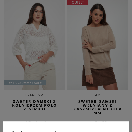
OUTLET
EXTRA SUMMER SALE
PESERICO
MM
SWETER DAMSKI Z
SWETER DAMSKI
KOŁNIERZEM POLO
WEŁNIANY Z
PESERICO
KASZMIREM NEBULA
MM
2 089,00 PLN
929,00 PLN
1 671,20 PLN
557,40 PLN
-20%
-40%