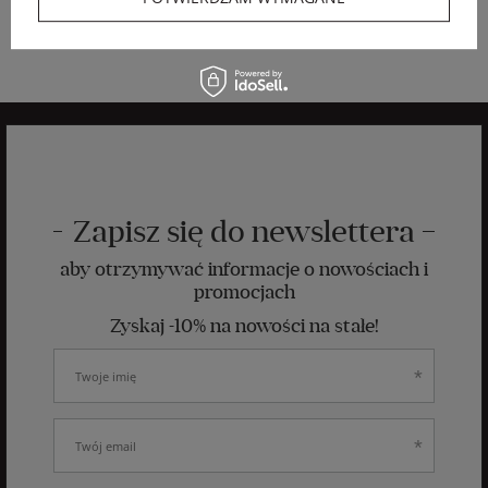
2 255,20 PLN
-20%
Zapisz się do newslettera
aby otrzymywać informacje o nowościach i
promocjach
Zyskaj -10% na nowości na stałe!