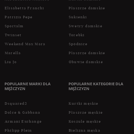
Elisabetta Franchi
Płaszcze damskie
Patrizia Pepe
Sukienki
Sportalm
Swetry damskie
Twinset
Torebki
Weekend Max Mara
Spódnice
Marella
Płaszcze damskie
Liu Jo
Obuwie damskie
POPULARNE MARKI DLA
POPULARNE KATEGORIE DLA
MĘŻCZYZN
MĘŻCZYZN
Dsquared2
Kurtki męskie
Dolce & Gabbana
Płaszcze męskie
Armani Exchange
Koszule męskie
Philipp Plein
Bielizna męska