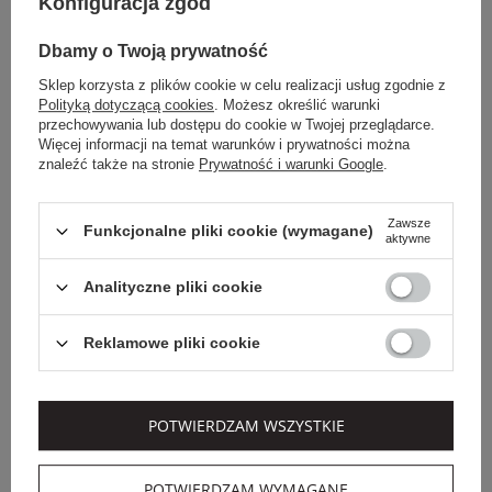
Konfiguracja zgód
Dbamy o Twoją prywatność
Sklep korzysta z plików cookie w celu realizacji usług zgodnie z
Polityką dotyczącą cookies
. Możesz określić warunki
przechowywania lub dostępu do cookie w Twojej przeglądarce.
Więcej informacji na temat warunków i prywatności można
znaleźć także na stronie
Prywatność i warunki Google
.
Zawsze
Funkcjonalne pliki cookie (wymagane)
aktywne
Analityczne pliki cookie
Reklamowe pliki cookie
EXTRA SUMMER SALE
PESERICO
SWETER DAMSKI
POTWIERDZAM WSZYSTKIE
KASZMIROWY
PESERICO
POTWIERDZAM WYMAGANE
2 819,00 PLN