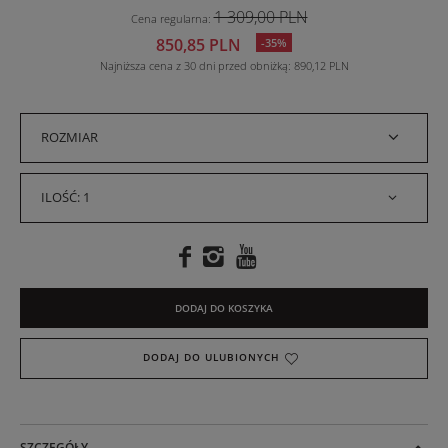
1 309,00 PLN
Cena regularna
:
850,85 PLN
-35%
Najniższa cena z 30 dni przed obniżką
890,12 PLN
ROZMIAR
ILOŚĆ: 1
DODAJ DO KOSZYKA
DODAJ DO ULUBIONYCH
SZCZEGÓŁY