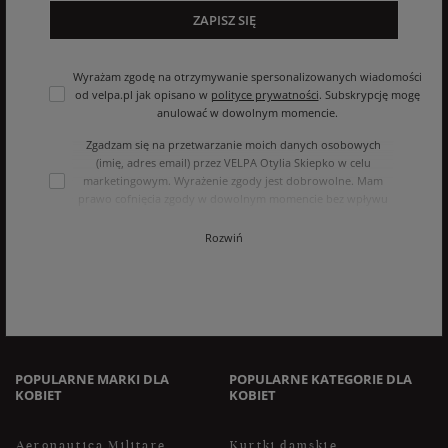
ZAPISZ SIĘ
Wyrażam zgodę na otrzymywanie spersonalizowanych wiadomości
od velpa.pl jak opisano w
polityce prywatności
. Subskrypcję mogę
anulować w dowolnym momencie.
Zgadzam się na przetwarzanie moich danych osobowych
(imię, adres email) przez VELPA Otylia Skiepko w celu
marketingowym. Wyrażenie zgody jest dobrowolne. Mam
prawo cofnięcia zgody w dowolnym momencie bez wpływu
na zgodność z prawem przetwarzania, którego dokonano na
podstawie zgody przed jej cofnięciem. Mam prawo dostępu
Rozwiń
do treści swoich danych i ich sprostowania, usunięcia,
ograniczenia przetwarzania, oraz prawo do przenoszenia
danych na zasadach zawartych w polityce prywatności sklepu
internetowego. Dane osobowe w sklepie internetowym
przetwarzane są zgodnie z polityką prywatności. Zachęcamy
do zapoznania się z polityką przed wyrażeniem zgody.
POPULARNE MARKI DLA
POPULARNE KATEGORIE DLA
KOBIET
KOBIET
Aeronautica Militare
Kurtki damskie