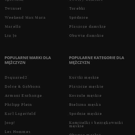
Twinset
Torebki
Weekend Max Mara
Spódnice
Marella
Płaszcze damskie
Liu Jo
Obuwie damskie
POPULARNE MARKI DLA
POPULARNE KATEGORIE DLA
MĘŻCZYZN
MĘŻCZYZN
Dsquared2
Kurtki męskie
Dolce & Gabbana
Płaszcze męskie
Armani Exchange
Koszule męskie
Philipp Plein
Bielizna męska
Karl Lagerfeld
Spodnie męskie
Joop!
Kamizelki i bezrękawniki
męskie
Les Hommes