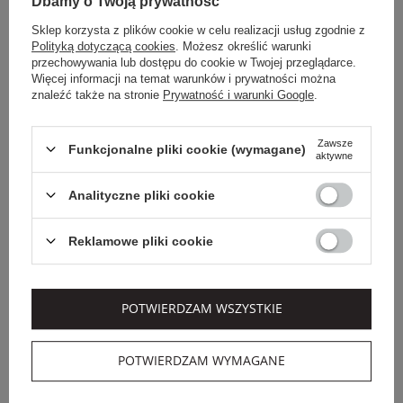
Dbamy o Twoją prywatność
Sklep korzysta z plików cookie w celu realizacji usług zgodnie z
Polityką dotyczącą cookies
. Możesz określić warunki
przechowywania lub dostępu do cookie w Twojej przeglądarce.
Więcej informacji na temat warunków i prywatności można
znaleźć także na stronie
Prywatność i warunki Google
.
Zawsze
Funkcjonalne pliki cookie (wymagane)
aktywne
Dodatkowo -20% na kod
Analityczne pliki cookie
OUTLET20
CUSTOMMADE
VERSACE JEANS COUTURE
Reklamowe pliki cookie
SUKIENKA Z
SUKIENKA MIDI
FALBANAMI
VERSACE JEANS
CUSTOMMADE
COUTURE
1 699,00 PLN
2 219,00 PLN
POTWIERDZAM WSZYSTKIE
900,47 PLN
1 442,35 PLN
-47%
-35%
POTWIERDZAM WYMAGANE
SALE
SALE