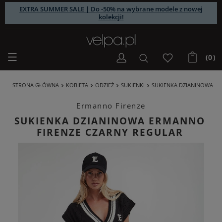
EXTRA SUMMER SALE | Do -50% na wybrane modele z nowej
kolekcji!
(0)
STRONA GŁÓWNA
KOBIETA
ODZIEŻ
SUKIENKI
SUKIENKA DZIANINOWA E
Ermanno Firenze
SUKIENKA DZIANINOWA ERMANNO
FIRENZE CZARNY REGULAR