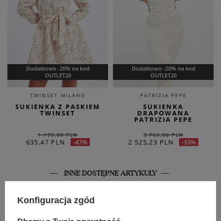
Dodatkowo -20% na kod
Dodatkowo -20% na kod
OUTLET20
OUTLET20
TWINSET MILANO
PATRIZIA PEPE
SUKIENKA Z PASKIEM
SUKIENKA
TWINSET
DRAPOWANA
PATRIZIA PEPE
1 199,00 PLN
3 769,00 PLN
635,47 PLN
2 525,23 PLN
-47%
-33%
INNE DOSTĘPNE ARTYKUŁY
SALE
SALE
Konfiguracja zgód