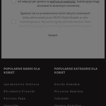
od velpa.pl jak opisano w
polityce prywatności
. Subskrypcję mogę
anulować w dowolnym momencie.
Zgadzam się na przetwarzanie moich danych osobowych
(imię, adres email) przez VELPA Otylia Skiepko w celu
marketingowym. Wyrażenie zgody jest dobrowolne. Mam
prawo cofnięcia zgody w dowolnym momencie bez wpływu
na zgodność z prawem przetwarzania, którego dokonano na
podstawie zgody przed jej cofnięciem. Mam prawo dostępu
Rozwiń
do treści swoich danych i ich sprostowania, usunięcia,
ograniczenia przetwarzania, oraz prawo do przenoszenia
danych na zasadach zawartych w polityce prywatności sklepu
internetowego. Dane osobowe w sklepie internetowym
przetwarzane są zgodnie z polityką prywatności. Zachęcamy
do zapoznania się z polityką przed wyrażeniem zgody.
POPULARNE MARKI DLA
POPULARNE KATEGORIE DLA
KOBIET
KOBIET
Aeronautica Militare
Kurtki damskie
Elisabetta Franchi
Płaszcze damskie
Patrizia Pepe
Sukienki
Sportalm
Swetry damskie