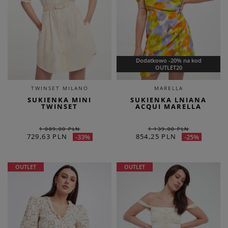
Dodatkowo -20% na kod
OUTLET20
TWINSET MILANO
MARELLA
SUKIENKA MINI
SUKIENKA LNIANA
TWINSET
ACQUI MARELLA
1 089,00 PLN
1 139,00 PLN
729,63 PLN
854,25 PLN
-33%
-25%
OUTLET
OUTLET