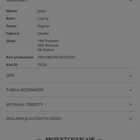
Marka
:
Joop!
Kolor
:
Czarny
Fason
:
Regular
Faktura
:
Gładka
Skład
:
74% Poliester
20% Wiskoza
6% Elastan
Kod producenta
:
10016485/30038732/001
Kod ID
:
76326
OPIS
TABELA ROZMIARÓW
WYSYŁKA I ZWROTY
DEKLARACJA AUTENTYCZNOŚCI
PRODUKTY POLECANE