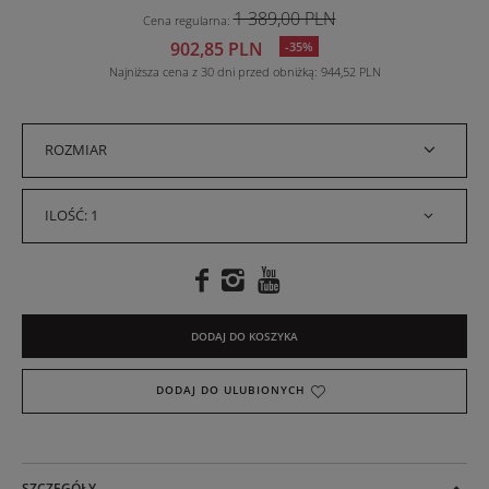
1 389,00 PLN
Cena regularna
:
902,85 PLN
-35%
Najniższa cena z 30 dni przed obniżką
944,52 PLN
ROZMIAR
ILOŚĆ: 1
DODAJ DO KOSZYKA
DODAJ DO ULUBIONYCH
SZCZEGÓŁY