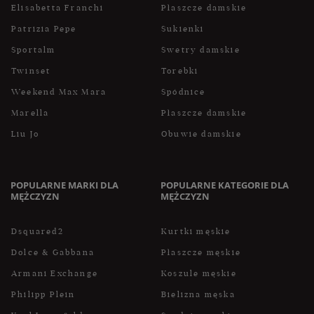
Elisabetta Franchi
Płaszcze damskie
Patrizia Pepe
Sukienki
Sportalm
Swetry damskie
Twinset
Torebki
Weekend Max Mara
Spódnice
Marella
Płaszcze damskie
Liu Jo
Obuwie damskie
POPULARNE MARKI DLA
POPULARNE KATEGORIE DLA
MĘŻCZYZN
MĘŻCZYZN
Dsquared2
Kurtki męskie
Dolce & Gabbana
Płaszcze męskie
Armani Exchange
Koszule męskie
Philipp Plein
Bielizna męska