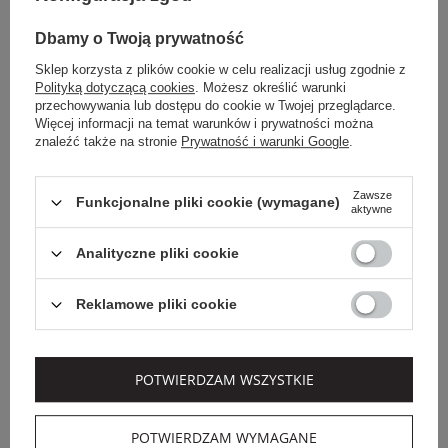
Dbamy o Twoją prywatność
OUTLET
OUTLET
Sklep korzysta z plików cookie w celu realizacji usług zgodnie z
Polityką dotyczącą cookies
. Możesz określić warunki
przechowywania lub dostępu do cookie w Twojej przeglądarce.
Więcej informacji na temat warunków i prywatności można
znaleźć także na stronie
Prywatność i warunki Google
.
Zawsze
Funkcjonalne pliki cookie (wymagane)
aktywne
Analityczne pliki cookie
Reklamowe pliki cookie
Dodatkowo -20% na kod
Dodatkowo -20% na kod
OUTLET20
OUTLET20
NOTES DU NORD
TWINSET MILANO
POTWIERDZAM WSZYSTKIE
SUKIENKA NOTES DU
SUKIENKA TWINSET
NORD
859,00 PLN
1 699,00 PLN
POTWIERDZAM WYMAGANE
455,27 PLN
-47%
1 070,37 PLN
-37%