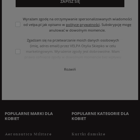
ZAPISZ SIĘ
Wyrażam zgodę na otrzymywanie spersonalizowanych wiadomości
od velpa.pl jak opisano w
polityce prywatności
. Subskrypcję mogę
anulować w dowolnym momencie.
Zgadzam się na przetwarzanie moich danych osobowych
(imię, adres email) przez VELPA Otylia Skiepko w celu
marketingowym. Wyrażenie zgody jest dobrowolne. Mam
prawo cofnięcia zgody w dowolnym momencie bez wpływu
na zgodność z prawem przetwarzania, którego dokonano na
podstawie zgody przed jej cofnięciem. Mam prawo dostępu
Rozwiń
do treści swoich danych i ich sprostowania, usunięcia,
ograniczenia przetwarzania, oraz prawo do przenoszenia
danych na zasadach zawartych w polityce prywatności sklepu
internetowego. Dane osobowe w sklepie internetowym
przetwarzane są zgodnie z polityką prywatności. Zachęcamy
do zapoznania się z polityką przed wyrażeniem zgody.
POPULARNE MARKI DLA
POPULARNE KATEGORIE DLA
KOBIET
KOBIET
Aeronautica Militare
Kurtki damskie