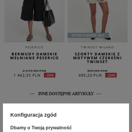
EXTRA SUMMER SALE
PESERICO
TWINSET MILANO
BERMUDY DAMSKIE
SZORTY DAMSKIE Z
WEŁNIANE PESERICO
MOTYWEM CZEREŚNI
TWINSET
2 219,00 PLN
869,00 PLN
1 442,35 PLN
695,20 PLN
-35%
-20%
INNE DOSTĘPNE ARTYKUŁY
Konfiguracja zgód
Dbamy o Twoją prywatność