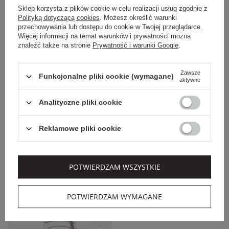
Sklep korzysta z plików cookie w celu realizacji usług zgodnie z
Polityką dotyczącą cookies
. Możesz określić warunki
przechowywania lub dostępu do cookie w Twojej przeglądarce.
Więcej informacji na temat warunków i prywatności można
znaleźć także na stronie
Prywatność i warunki Google
.
Zawsze
Funkcjonalne pliki cookie (wymagane)
aktywne
EXTRA SUMMER SALE
EXTRA SUMMER SALE
Analityczne pliki cookie
TWINSET MILANO
TWINSET MILANO
SZORTY DAMSKIE Z
SZORTY DAMSKIE
Reklamowe pliki cookie
MOTYWEM CZEREŚNI
LNIANE TWINSET
TWINSET
ACTITUDE
869,00 PLN
729,00 PLN
695,20 PLN
583,20 PLN
-20%
-20%
POTWIERDZAM WSZYSTKIE
POTWIERDZAM WYMAGANE