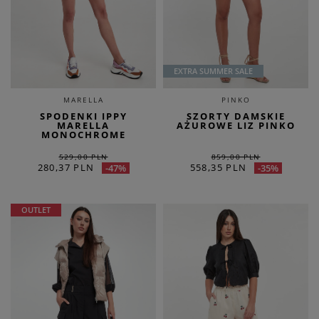
EXTRA SUMMER SALE
MARELLA
PINKO
SPODENKI IPPY
SZORTY DAMSKIE
MARELLA
AŻUROWE LIZ PINKO
MONOCHROME
529,00 PLN
859,00 PLN
280,37 PLN
558,35 PLN
-47%
-35%
OUTLET