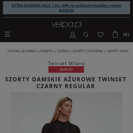
EXTRA SUMMER SALE | Do -50% na wybrane modele z nowej
kolekcji!
(0)
STRONA GŁÓWNA
KOBIETA
ODZIEŻ
SZORTY I SPODENKI
SZORTY DAMSKI
Twinset Milano
OUTLET
SZORTY DAMSKIE AŻUROWE TWINSET
CZARNY REGULAR