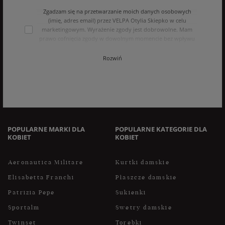
Zgadzam się na przetwarzanie moich danych osobowych
(imię, adres email) przez VELPA Otylia Skiepko w celu
marketingowym. Wyrażenie zgody jest dobrowolne. Mam
prawo cofnięcia zgody w dowolnym momencie bez wpływu
na zgodność z prawem przetwarzania, którego dokonano na
podstawie zgody przed jej cofnięciem. Mam prawo dostępu
Rozwiń
do treści swoich danych i ich sprostowania, usunięcia,
ograniczenia przetwarzania, oraz prawo do przenoszenia
danych na zasadach zawartych w polityce prywatności sklepu
internetowego. Dane osobowe w sklepie internetowym
przetwarzane są zgodnie z polityką prywatności. Zachęcamy
do zapoznania się z polityką przed wyrażeniem zgody.
POPULARNE MARKI DLA
POPULARNE KATEGORIE DLA
KOBIET
KOBIET
Aeronautica Militare
Kurtki damskie
Elisabetta Franchi
Płaszcze damskie
Patrizia Pepe
Sukienki
Sportalm
Swetry damskie
Twinset
Torebki