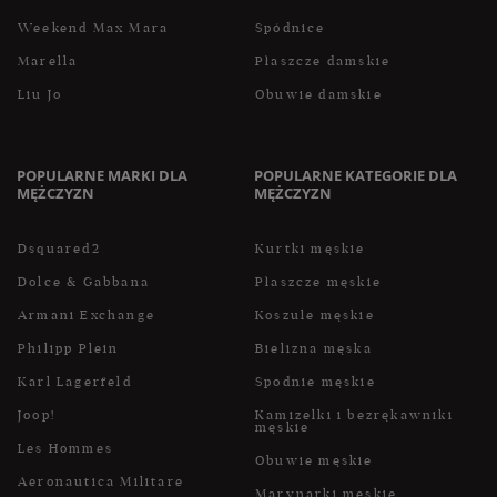
Weekend Max Mara
Spódnice
Marella
Płaszcze damskie
Liu Jo
Obuwie damskie
POPULARNE MARKI DLA
POPULARNE KATEGORIE DLA
MĘŻCZYZN
MĘŻCZYZN
Dsquared2
Kurtki męskie
Dolce & Gabbana
Płaszcze męskie
Armani Exchange
Koszule męskie
Philipp Plein
Bielizna męska
Karl Lagerfeld
Spodnie męskie
Joop!
Kamizelki i bezrękawniki
męskie
Les Hommes
Obuwie męskie
Aeronautica Militare
Marynarki męskie