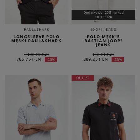
Dodatkowo -20% na kod
OUTLET20
PAUL&SHARK
JOOP! JEANS
LONGSLEEVE POLO
POLO MĘSKIE
MĘSKI PAUL&SHARK
BASTIAN JOOP!
JEANS
1 049,00 PLN
519,00 PLN
786,75 PLN
389,25 PLN
-25%
-25%
OUTLET