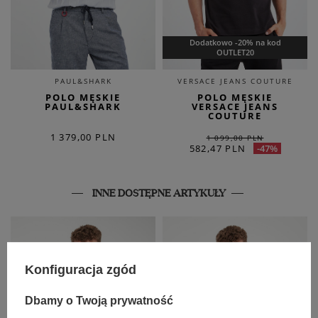
Dodatkowo -20% na kod
OUTLET20
PAUL&SHARK
VERSACE JEANS COUTURE
POLO MĘSKIE
POLO MĘSKIE
PAUL&SHARK
VERSACE JEANS
COUTURE
1 379,00 PLN
1 099,00 PLN
582,47 PLN
-47%
INNE DOSTĘPNE ARTYKUŁY
Konfiguracja zgód
Dbamy o Twoją prywatność