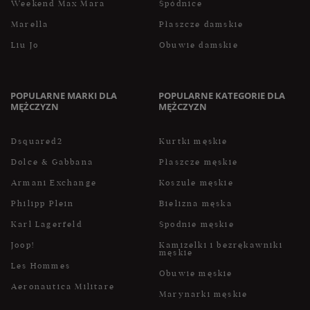
Weekend Max Mara
Spódnice
Marella
Płaszcze damskie
Liu Jo
Obuwie damskie
POPULARNE MARKI DLA
POPULARNE KATEGORIE DLA
MĘŻCZYZN
MĘŻCZYZN
Dsquared2
Kurtki męskie
Dolce & Gabbana
Płaszcze męskie
Armani Exchange
Koszule męskie
Philipp Plein
Bielizna męska
Karl Lagerfeld
Spodnie męskie
Joop!
Kamizelki i bezrękawniki
męskie
Les Hommes
Obuwie męskie
Aeronautica Militare
Marynarki męskie