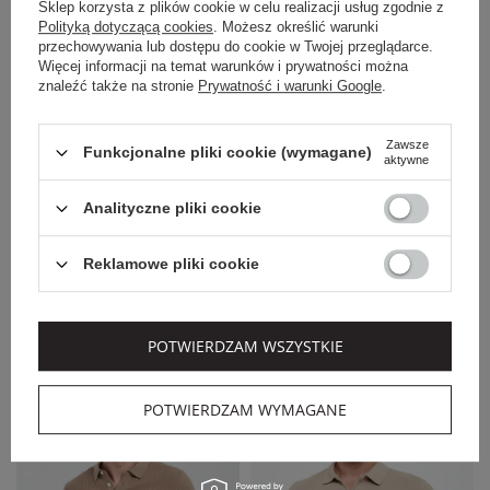
Sklep korzysta z plików cookie w celu realizacji usług zgodnie z
Polityką dotyczącą cookies
. Możesz określić warunki
przechowywania lub dostępu do cookie w Twojej przeglądarce.
Więcej informacji na temat warunków i prywatności można
znaleźć także na stronie
Prywatność i warunki Google
.
Zawsze
Funkcjonalne pliki cookie (wymagane)
EXTRA SUMMER SALE
EXTRA SUMMER SALE
aktywne
ARMANI EXCHANGE
AERONAUTICA MILITARE
Analityczne pliki cookie
POLO MĘSKIE
POLO MĘSKIE
BAWEŁNIANE
AERONAUTICA
ARMANI EXCHANGE
MILITARE
Reklamowe pliki cookie
499,00 PLN
539,00 PLN
349,30 PLN
431,20 PLN
-30%
-20%
POTWIERDZAM WSZYSTKIE
NOWOŚĆ
POTWIERDZAM WYMAGANE