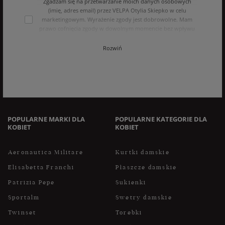
Zgadzam się na przetwarzanie moich danych osobowych
(imię, adres email) przez VELPA Otylia Skiepko w celu
marketingowym. Wyrażenie zgody jest dobrowolne. Mam
prawo cofnięcia zgody w dowolnym momencie bez wpływu
na zgodność z prawem przetwarzania, którego dokonano na
podstawie zgody przed jej cofnięciem. Mam prawo dostępu
Rozwiń
do treści swoich danych i ich sprostowania, usunięcia,
ograniczenia przetwarzania, oraz prawo do przenoszenia
danych na zasadach zawartych w polityce prywatności sklepu
internetowego. Dane osobowe w sklepie internetowym
przetwarzane są zgodnie z polityką prywatności. Zachęcamy
do zapoznania się z polityką przed wyrażeniem zgody.
POPULARNE MARKI DLA
POPULARNE KATEGORIE DLA
KOBIET
KOBIET
Aeronautica Militare
Kurtki damskie
Elisabetta Franchi
Płaszcze damskie
Patrizia Pepe
Sukienki
Sportalm
Swetry damskie
Twinset
Torebki