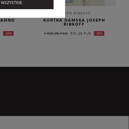
EXTRA SUMMER SALE
 WSZYSTKIE
E
JOSEPH RIBKOFF
MANNO
KURTKA DAMSKA JOSEPH
RIBKOFF
N
1 039,00 PLN
831,20 PLN
-30%
-20%