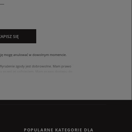
ZAPISZ SIĘ
cję mogę anulować w dowolnym momencie.
. Wyrażenie zgody jest dobrowolne. Mam prawo
 przed jej cofnięciem. Mam prawo dostępu do
ach zawartych w polityce prywatności sklepu
nia się z polityką przed wyrażeniem zgody.
POPULARNE KATEGORIE DLA