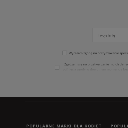
Wyrażam zgodę na otrzymywanie sperso
Zgadzam się na przetwarzanie moich dany
cofnięcia zgody w dowolnym momencie bez
treści swoich danych i ich sprostowania
internetowego. Dane osobowe w sklepie 
POPULARNE MARKI DLA KOBIET
POPUL