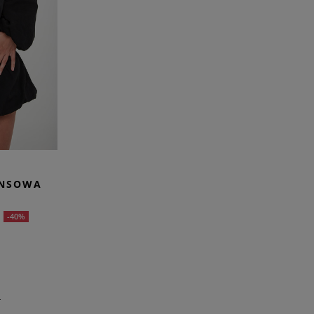
ANSOWA
-40%