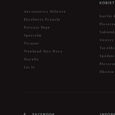
KOBIET
Aeronautica Militare
Kurtki 
Elisabetta Franchi
Płaszcz
Patrizia Pepe
Sukienk
Sportalm
Swetry
Twinset
Torebki
Weekend Max Mara
Spódni
Marella
Płaszcz
Liu Jo
Obuwie
FACEBOOK
INFOR