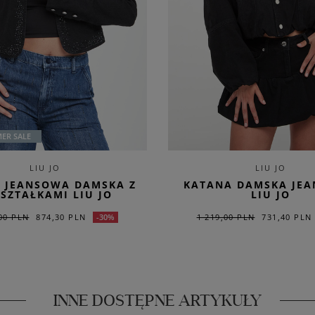
ER SALE
LIU JO
LIU JO
 JEANSOWA DAMSKA Z
KATANA DAMSKA JE
SZTAŁKAMI LIU JO
LIU JO
00 PLN
874,30 PLN
1 219,00 PLN
731,40 PLN
-30%
INNE DOSTĘPNE ARTYKUŁY