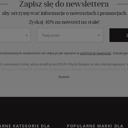
Zapisz się do newslettera
aby otrzymywać informacje o nowościach i promocjach
Zyskaj -10% na nowości na stałe!
nalizowanych wiadomości od velpa.pl jak opisano w
polityce prywatności
. Subskryp
ch osobowych (imię, adres email) przez VELPA Otylia Skiepko w celu marketingowym
 wpływu na zgodność z prawem przetwarzania, którego dokonano na podstawie zgody
, usunięcia, ograniczenia przetwarzania, oraz prawo do przenoszenia danych na zasad
Rozwiń
internetowym przetwarzane są zgodnie z polityką prywatności. Zachęcamy do zapozna
ARNE KATEGORIE DLA
POPULARNE MARKI DLA