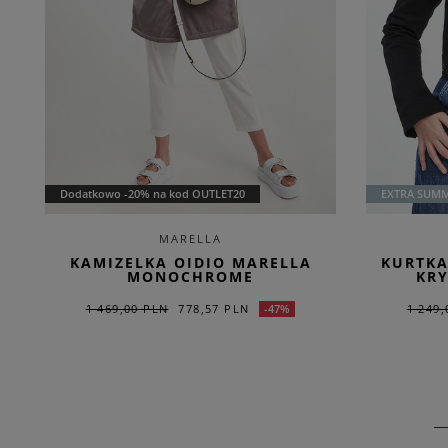
Dodatkowo -20% na kod OUTLET20
EXTRA SUMM
MARELLA
KAMIZELKA OIDIO MARELLA
KURTKA
MONOCHROME
KRY
1 469,00 PLN
778,57 PLN
1 249,
-47%