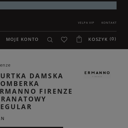
VELPA VIP
KONTAKT
(0)
MOJE KONTO
KOSZYK
renze
KURTKA DAMSKA
BOMBERKA
ERMANNO FIRENZE
GRANATOWY
REGULAR
LN