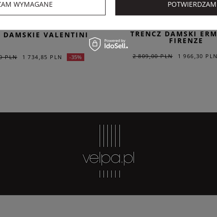
-20% na kod OUTLET20
ZAM WYMAGANE
POTWIERDZAM
VALENTINI
ERMANNO FIRENZ
TRENCZ DAMSKI ER
 DAMSKIE VALENTINI
FIRENZE
2 809,00 PLN
1 966,30 PL
00 PLN
1 734,85 PLN
-35%