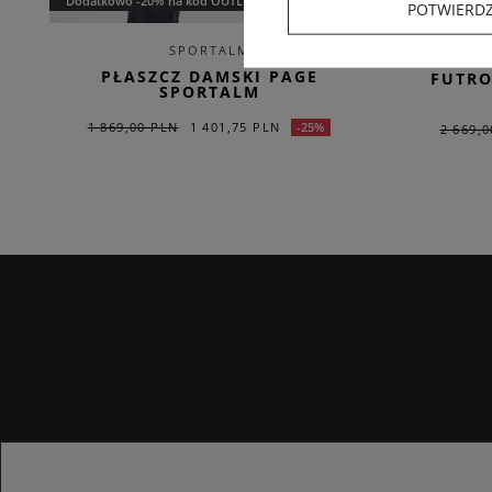
Dodatkowo -20% na kod OUTLET20
Dodatkowo 
POTWIERD
SPORTALM
PŁASZCZ DAMSKI PAGE
FUTRO
SPORTALM
1 869,00 PLN
1 401,75 PLN
-25%
2 669,