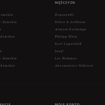
MĘŻCZYZN
damskie
Dsquared2
e damskie
Dolce & Gabbana
i
Armani Exchange
 damskie
Philipp Plein
Karl Lagerfeld
ce
Joop!
e damskie
Les Hommes
 damskie
Aeronautica Militare
MACJE
MOJE KONTO